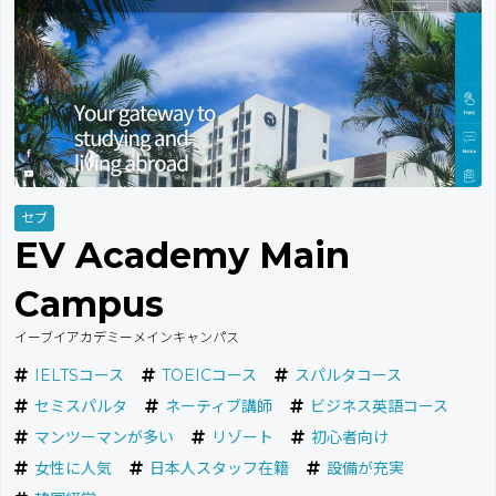
セブ
EV Academy Main
Campus
イーブイアカデミーメインキャンパス
IELTSコース
TOEICコース
スパルタコース
セミスパルタ
ネーティブ講師
ビジネス英語コース
マンツーマンが多い
リゾート
初心者向け
女性に人気
日本人スタッフ在籍
設備が充実