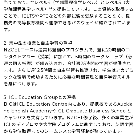
当てており、**レベル4（学部課程進学レベル）とレベル5（大
学院課程進学レベル）**を提供しています。この資格を取得する
ことで、IELTSやPTEなどの外部試験を受験することなく、提
携先の高等教育機関へ進学できるパスウェイが確立されていま
す。
2. 集中型の授業と自主学習の重視
NZCELコースは通常16週間のプログラムで、週に20時間のコ
ンタクトアワー（授業）に加えて、5時間のワークショップ（必
須の個人指導）が組み込まれ、合計週25時間の学習が提供され
ます。さらに週12.5時間の自主学習も推奨され、学生はアカデミ
ックな環境で成功するために必要な時間管理と自律学習スキル
を身につけます。
3. ICL Education Groupとの連携
BICはICL Education Centre内にあり、提携校であるAuckla
nd English AcademyやICL Graduate Business Schoolと
キャンパスを共有しています。NZCEL修了後、多くの卒業生が
ICLのディプロマや大学院プログラムに進学しており、英語学習
から学位取得までのシームレスな学習経路が整っています。