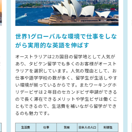
世界1グローバルな環境で仕事をしな
がら実用的な英語を伸ばす
オーストラリアは2カ国目の留学地として人気が
あり、タビケン留学でも多くのお客様がオースト
ラリアを選択しています。人気の理由として、お
仕事や語学学校の数が多く、留学生が生活しやす
い環境が揃っているからです。またワーキングホ
リデービザは２年目のセカンドビザ申請ができる
ので長く滞在できるメリットや学生ビザは働くこ
ともできるので、生活費を補いながら留学ができ
るのも魅力です。
生活費
仕事
気候
日本人の人口
利便性