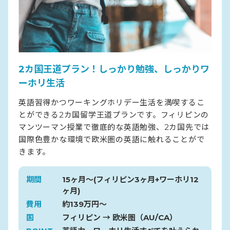
2カ国王道プラン！しっかり勉強、しっかりワ
ーホリ生活
英語習得かつワーキングホリデー生活を満喫するこ
とができる2カ国留学王道プランです。フィリピンの
マンツーマン授業で徹底的な英語勉強、2カ国先では
国際色豊かな環境で欧米圏の英語に触れることがで
きます。
期間
15ヶ月〜(フィリピン3ヶ月+ワーホリ12
ヶ月)
費用
約139万円〜
国
フィリピン → 欧米圏（AU/CA）