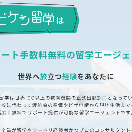
ポート手数料無料
の
留学エージェ
世界へ
旅
立つ
経験
をあなたに
留学は世界100以上の教育機関の正式出願窓口となって
学校に代わって渡航前の準備やビザ申請から現地生活まで
幅広く無料でサポート提供が可能な留学エージェントです
フ全員が留学やワーホリ経験者かつプロのコンサルタント