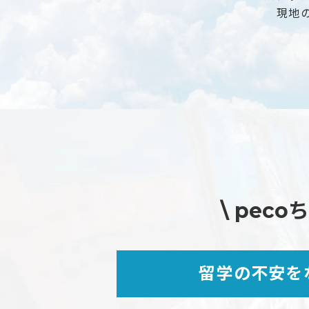
現地
\ pec
留学の不安を