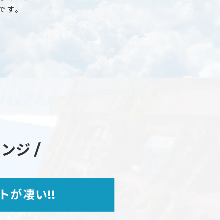
です。
ンジ /
が凄い!!