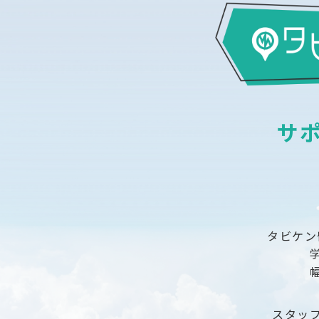
サ
タビケン
スタッ