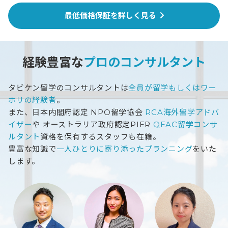
最低価格保証を詳しく見る
経験豊富な
プロのコンサルタント
タビケン留学のコンサルタントは
全員が留学もしくはワー
ホリの経験者
。
また、日本内閣府認定 NPO留学協会
RCA海外留学アドバ
イザー
や
オーストラリア政府認定PIER
QEAC留学コンサ
ルタント
資格を保有するスタッフも在籍。
豊富な知識で
一人ひとりに寄り添ったプランニング
をいた
します。