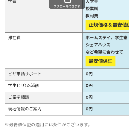
学費
入学金
スクロールできます
授業料
教材費
正規価格＆最安値保
滞在費
ホームステイ、学生寮
シェアハウス
など希望に合わせて
最安値保証
ビザ申請サポート
0円
学生ビザGS添削
0円
ご留学相談
0円
現地情報のご案内
0円
※最安値保証の適用には条件がございます。