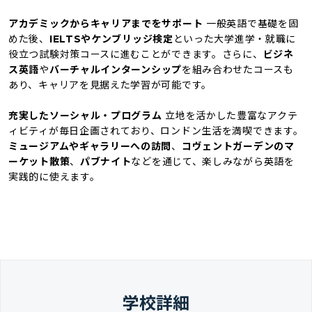
アカデミックからキャリアまでをサポート
一般英語で基礎を固
めた後、
IELTSやケンブリッジ検定
といった大学進学・就職に
役立つ試験対策コースに進むことができます。さらに、
ビジネ
ス英語
や
バーチャルインターンシップ
を組み合わせたコースも
あり、キャリアを見据えた学習が可能です。
充実したソーシャル・プログラム
立地を活かした豊富なアクテ
ィビティが毎日企画されており、ロンドン生活を満喫できます。
ミュージアムやギャラリーへの訪問
、
コヴェントガーデンのマ
ーケット散策
、
パブナイト
などを通じて、楽しみながら英語を
実践的に使えます。
学校詳細