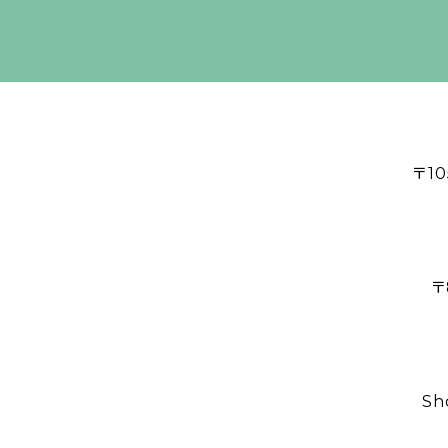
〒1
〒
Sh