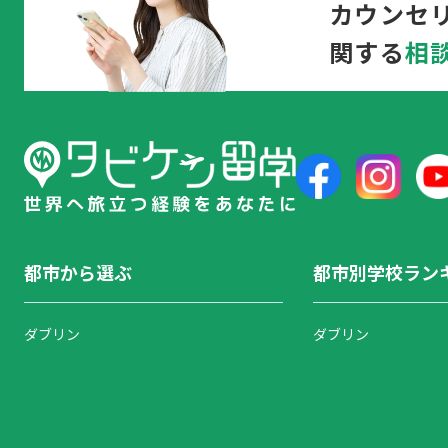
カウンセ
関する
相
都市から選ぶ
都市別学校ラン
ダブリン
ダブリン