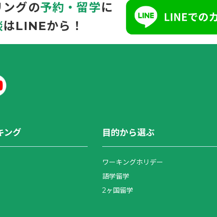
リングの
予約・留学
に
談
はLINEから！
キング
目的から選ぶ
ワーキングホリデー
語学留学
2ヶ国留学