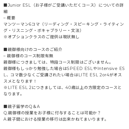
■Junior ESL（お子様がご受講いただくコース）についての詳
細
– 概要
マンツーマン6コマ（リーディング・スピーキング・ライティン
グ・リスニング・ボキャブラリー・文法）
※オプションクラスのご提供は現状無し
■親御様向けのコースのご紹介
– 親御様のコース制限有無
親御様につきましては、特段コース制限はございません。
親御様もしっかり勉強した場合はSPEED ESLやIntensive ES
L、コマ数少なくご受講されたい場合はLITE ESL 2or4がオス
スメとなります！
※LITE ESL 2につきましては、40歳以上の方限定のコースと
なります。
■親子留学のQ＆A
Q.親御様の授業をお子様に付与することは可能か？
A.親子間における授業の移行は出来かねてまいります。