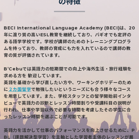
の特徴
BECI International Language Academy (BECI)は、20
年に渡り質の高いESL教育を継続しており、バギオでも定評の
ある語学学校です。学校が講師のためのトレーニングプログラ
ムを持っており、教師の育成にも力を入れているので講師の教
育の質が評価されています。
B’Cebuでは英語力の短期間での向上や海外生活・旅行経験を
求める方を 歓迎しています。
英語を基礎から学び直したい方や、ワーキングホリデーのため
に
２カ国留学
で勉強したいというニーズにも合う様々なコース
を用意しています。また、学校スタッフとの留学開始前インタ
ビューで英語力の診断とレッスン時間割りや受講科目の説明が
行われ、仕事や学習以外で必要な時間を考慮したその学生に合
ったレッスン時間を選ぶことが可能です。
英語力を活かして仕事のパフォーマンスを向上させるために、P
BL（課題解決型学習）を主軸とした学習者主体のレッスンが展