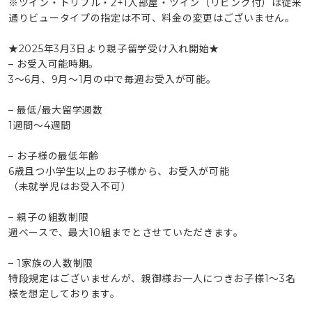
※ツイン・トリプル・2+1人部屋・ツイン（リビング付）は従来
通りビュータイプの指定は不可、料金の変更はございません。
★2025年3月3日より親子留学受け入れ開始★
– お受入可能時期。
3～6月、9月～1月の中で毎週お受入が可能。
– 最低/最大留学週数
1週間～4週間
– お子様の最低年齢
6歳且つ小学生以上のお子様から、お受入が可能
（未就学児はお受入不可）
– 親子の組数制限
週ベースで、最大10組までとさせていただきます。
– 1家族の人数制限
特段規定はございませんが、親御様お一人につきお子様1～3名
様を想定しております。