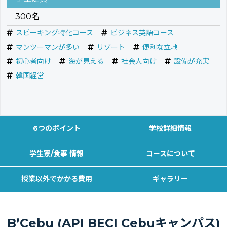
300名
スピーキング特化コース
ビジネス英語コース
マンツーマンが多い
リゾート
便利な立地
初心者向け
海が見える
社会人向け
設備が充実
韓国経営
6つのポイント
学校詳細情報
学生寮/食事 情報
コースについて
授業以外でかかる費用
ギャラリー
B’Cebu (API BECI Cebuキャンパス)