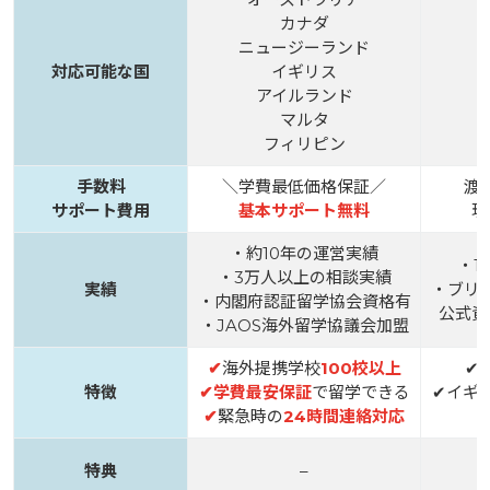
カナダ
ニュージーランド
対応可能な国
イギリス
アイルランド
マルタ
フィリピン
手数料
＼学費最低価格保証／
渡
サポート費用
基本サポート無料
現
・約10年の運営実績
・1
・3万人以上の相談実績
実績
・ブリ
・内閣府認証留学協会資格有
公式資
・JAOS海外留学協議会加盟
✔
海外提携学校
100校以上
✔
特徴
✔
学費最安保証
で留学できる
✔イギ
✔
緊急時の
24時間連絡対応
特典
–