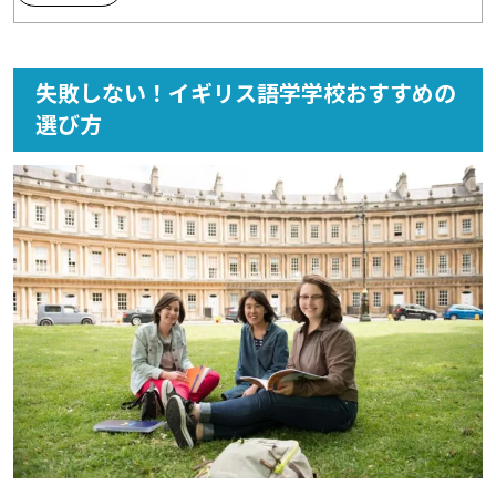
2.2
Bayswater Leeds（リーズ）
2.3
Kaplan Bournemouth（ボーンマス）
失敗しない！イギリス語学学校おすすめの
3
社会人・大人も落ち着いて学べるイギリス語学学校おす
選び方
すめ
3.1
Kaplan London 30+（ロンドン）
3.2
EC London（ロンドン）
4
短期留学・観光も充実！イギリス語学学校おすすめ
4.1
Kaplan London Covent Garden（ロンドン）
4.2
OHC London（ロンドン）
4.3
EC Brighton（ブライトン）
5
大学都市で英語漬け！アカデミックなイギリス語学学校
おすすめ
5.1
Kaplan Oxford（オックスフォード）
5.2
EC Cambridge（ケンブリッジ）