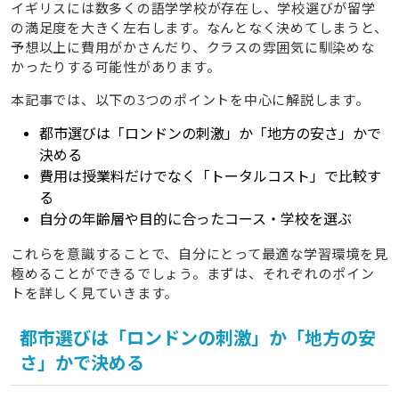
イギリスには数多くの語学学校が存在し、学校選びが留学
の満足度を大きく左右します。なんとなく決めてしまうと、
6
費用を賢く抑える！イギリス語学学校おすすめの節約術
予想以上に費用がかさんだり、クラスの雰囲気に馴染めな
6.1
費用の安い国を経由する「2カ国留学」を活用する
かったりする可能性があります。
6.2
日本での「事前学習」で現地滞在期間を短縮する
本記事では、以下の3つのポイントを中心に解説します。
7
イギリス語学学校に関するよくある質問（FAQ）
都市選びは「ロンドンの刺激」か「地方の安さ」かで
7.1
英語力が初心者でも授業についていけますか？
決める
費用は授業料だけでなく「トータルコスト」で比較す
7.2
1ヶ月の短期留学でも効果はありますか？
る
7.3
寮とホームステイはどちらがおすすめですか？
自分の年齢層や目的に合ったコース・学校を選ぶ
8
まとめ：自分にぴったりのイギリス語学学校で理想の留
これらを意識することで、自分にとって最適な学習環境を見
学を叶えよう
極めることができるでしょう。まずは、それぞれのポイン
トを詳しく見ていきます。
都市選びは「ロンドンの刺激」か「地方の安
さ」かで決める