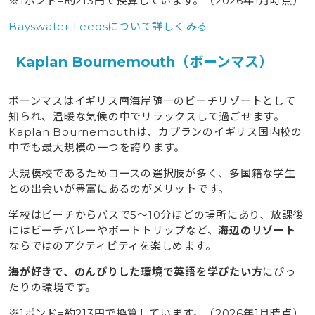
※1ポンド=約213円で換算しています。（2026年1月時点）
Bayswater Leedsについて詳しくみる
Kaplan Bournemouth（ボーンマス）
ボーンマスはイギリス南海岸随一のビーチリゾートとして
知られ、温暖な気候の中でリラックスして過ごせます。
Kaplan Bournemouthは、カプランのイギリス国内校の
中でも最大規模の一つを誇ります。
大規模校であるためコースの選択肢が多く、多国籍な学生
との出会いが豊富にあるのがメリットです。
学校はビーチからバスで5〜10分ほどの場所にあり、放課後
にはビーチバレーやボートトリップなど、
海辺のリゾート
ならではのアクティビティを楽しめます。
海が好きで、のんびりした環境で英語を学びたい方
にぴっ
たりの環境です。
※1ポンド=約213円で換算しています。（2026年1月時点）