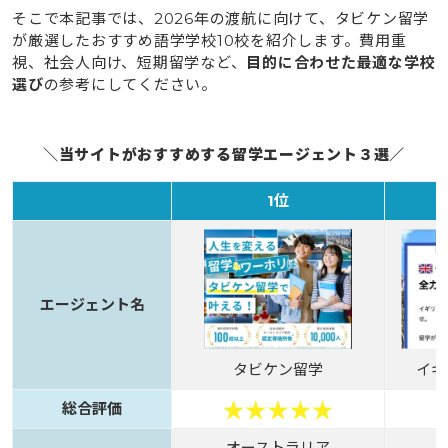
そこで本記事では、2026年の渡航に向けて、タビケン留学
が厳選したおすすめ語学学校10校を紹介します。費用重
視、社会人向け、短期留学など、
目的に合わせた最適な学校
選び
の参考にしてください。
＼当サイトがおすすめする留学エージェント３選／
1位
エージェント名
タビケン留学
イギ
総合評価
オーストラリア