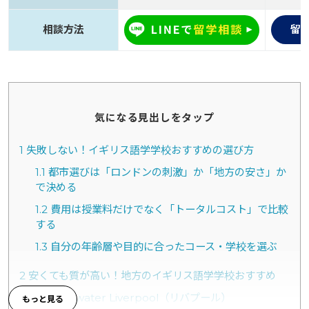
相談方法
留
気になる見出しをタップ
1
失敗しない！イギリス語学学校おすすめの選び方
1.1
都市選びは「ロンドンの刺激」か「地方の安さ」か
で決める
1.2
費用は授業料だけでなく「トータルコスト」で比較
する
1.3
自分の年齢層や目的に合ったコース・学校を選ぶ
2
安くても質が高い！地方のイギリス語学学校おすすめ
2.1
Bayswater Liverpool（リバプール）