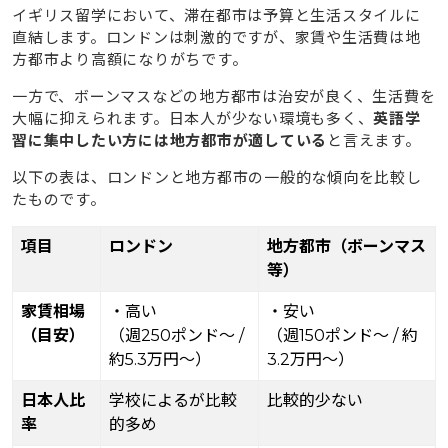
イギリス留学において、滞在都市は予算と生活スタイルに
直結します。ロンドンは刺激的ですが、家賃や生活費は地
方都市より高額になりがちです。
一方で、ボーンマスなどの地方都市は治安が良く、生活費を
大幅に抑えられます。日本人が少ない環境も多く、
英語学
習に集中したい方には地方都市が適している
と言えます。
以下の表は、ロンドンと地方都市の一般的な傾向を比較し
たものです。
項目
ロンドン
地方都市（ボーンマス
等）
家賃相場
・高い
・安い
（目安）
（週250ポンド〜 /
（週150ポンド〜 / 約
約5.3万円〜）
3.2万円〜）
日本人比
学校によるが比較
比較的少ない
率
的多め