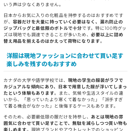
いう声は少なくありません。
日本からお気に入りの化粧品を持参するのはおすすめです
が、
容器だけを大量に持っていく必要はなく、漏れ防止の
ジップバッグと最低限のボトルで十分
です。特に100均グッ
ズは現地でも調達できることが多いため、
必要以上に詰め
替え用品を揃えるのはかえって荷物になります
。
洋服は現地ファッションに合わせて買い足す
楽しみを残すのもおすすめ
カナダの大学や語学学校では、
現地の学生の服装がラフで
カジュアルな傾向にあり、日本で用意した服が浮いてしまっ
たという体験もあります
。また、気候や生活スタイルの違
いから、「思っていたより寒くて着なかった」「派手すぎ
て着る機会がなかった」と後悔するケースもあります。
そのため、必要最低限の服だけを持参し、
あとは現地の雰
囲気に合わせて買い足すことで、無駄を減らしつつ買い物も
楽しめます
。現地ブランドやアウトレットでのショッピン