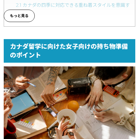
2.1
カナダの四季に対応できる重ね着スタイルを意識す
る
2.2
ヒートテック・ダウン・防水ブーツなど現地生活
に合ったアイテムを選ぶ
2.3
下着や肌着は日本製の着心地を優先して多めに持
参しておく
カナダ留学に向けた女子向けの持ち物準備
のポイント
3
カナダ留学の生活を快適にする女子向けの生活雑貨・便
利アイテム
3.1
ヘアアイロンやドライヤーなどは変圧器不要の海外
対応モデルが安心
3.2
コンタクト・メイク道具・スキンケアは肌質に合
う日本製品を用意する
3.3
常備薬やサプリメントは体質や飲み慣れたものを
中心に揃える
4
留学女子が実際に「持って行ってよかった」と感じたア
イテムを紹介する