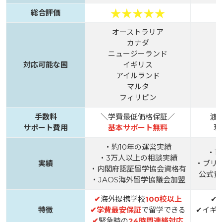
総合評価
オーストラリア
カナダ
ニュージーランド
対応可能な国
イギリス
アイルランド
マルタ
フィリピン
手数料
＼学費最低価格保証／
渡
サポート費用
基本サポート無料
現
・約10年の運営実績
・1
・3万人以上の相談実績
実績
・ブリ
・内閣府認証留学協会資格有
公式資
・JAOS海外留学協議会加盟
✔
海外提携学校
100校以上
✔
特徴
✔
学費最安保証
で留学できる
✔イギ
✔
緊急時の
24時間連絡対応