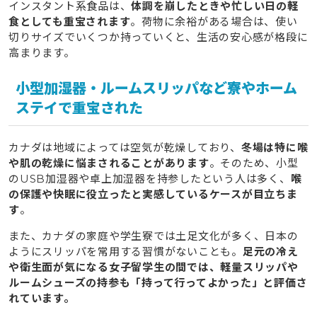
インスタント系食品は、
体調を崩したときや忙しい日の軽
食としても重宝されます
。荷物に余裕がある場合は、使い
切りサイズでいくつか持っていくと、生活の安心感が格段に
高まります。
小型加湿器・ルームスリッパなど寮やホーム
ステイで重宝された
カナダは地域によっては空気が乾燥しており、
冬場は特に喉
や肌の乾燥に悩まされることがあります
。そのため、小型
のUSB加湿器や卓上加湿器を持参したという人は多く、
喉
の保護や快眠に役立ったと実感しているケースが目立ちま
す
。
また、カナダの家庭や学生寮では土足文化が多く、日本の
ようにスリッパを常用する習慣がないことも。
足元の冷え
や衛生面が気になる女子留学生の間では、軽量スリッパや
ルームシューズの持参も「持って行ってよかった」と評価さ
れています。