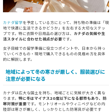
4.1
日本食・インスタント系はホームシック対策として
も効果的だった
4.2
小型加湿器・ルームスリッパなど寮やホームステ
カナダ留学
を予定している方にとって、持ち物の準備は「現
イで重宝された
地で快適に生活できるかどうか」を左右する大切なステッ
4.3
日本語の本・推しグッズなどメンタルを整える私
プです。特に衣類や日用品の選び方は、
カナダの気候や生
物も持っていって正解だった
活スタイルに合わせた視点が必要
です。
5
カナダ留学に必要な手続き書類や電子機器類も忘れずに
女子目線での留学準備に役立つポイントや、日本から持っ
準備する
ていくべきもの・現地で購入できるものの見極め方を具体
的に解説します。
5.1
ビザ関連書類・パスポート・入学許可証は機内持ち
込みできる状態にする
地域によって冬の寒さが厳しく、服装選びに
5.2
スマホは現地SIM対応／変換プラグやPCもスペッ
注意が必要になる
クを確認しておく
6
カナダ留学女子が持って行かなくてもよかったと感じた
カナダは広大な国土を持ち、地域ごとに気候が大きく異な
荷物
ります。
特に冬はマイナス20度以下になる都市もあり、防
寒対策が重要
です。モントリオールやウィニペグなどの内
6.1
現地で安く買える服やタオル類は最小限にするのが
陸部は寒さが厳しく、しっかりとした防寒具が必要です
賢い選択だった