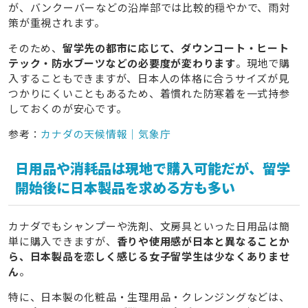
が、バンクーバーなどの沿岸部では比較的穏やかで、雨対
6.2
化粧品の詰め替え容器は現地で調達可能なので無
策が重視されます。
理に揃えなくてOK
そのため、
留学先の都市に応じて、ダウンコート・ヒート
6.3
洋服は現地ファッションに合わせて買い足す楽し
テック・防水ブーツなどの必要度が変わります
。現地で購
みを残すのもおすすめ
入することもできますが、日本人の体格に合うサイズが見
つかりにくいこともあるため、着慣れた防寒着を一式持参
7
カナダ留学女子が意識すべきパッキングのコツ
しておくのが安心です。
7.1
圧縮袋と仕分けポーチを活用して見やすく・取り出
参考：
カナダの天候情報｜気象庁
しやすくまとめる
7.2
現地でしか使わない季節アイテムはスーツケースの
日用品や消耗品は現地で購入可能だが、留学
奥側に収納する
開始後に日本製品を求める方も多い
7.3
荷物の重さとサイズは航空会社の規定を超えない
よう出発前に必ず確認する
カナダでもシャンプーや洗剤、文房具といった日用品は簡
8
持ち物に不安がある人はカナダ留学サポートが手厚いタ
単に購入できますが、
香りや使用感が日本と異なることか
ビケン留学に相談するのがおすすめ
ら、日本製品を恋しく感じる女子留学生は少なくありませ
ん
。
9
英語初心者でも安心！pecoちゃんがタビケン留学のサ
特に、日本製の化粧品・生理用品・クレンジングなどは、
ポートで自信を手にする