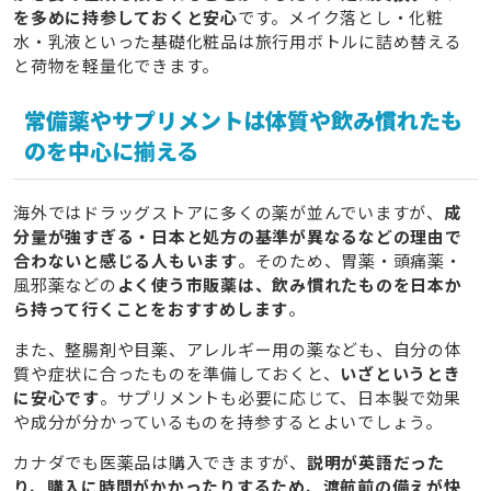
を多めに持参しておくと安心
です。メイク落とし・化粧
水・乳液といった基礎化粧品は旅行用ボトルに詰め替える
と荷物を軽量化できます。
常備薬やサプリメントは体質や飲み慣れたも
のを中心に揃える
海外ではドラッグストアに多くの薬が並んでいますが、
成
分量が強すぎる・日本と処方の基準が異なるなどの理由で
合わないと感じる人もいます
。そのため、胃薬・頭痛薬・
風邪薬などの
よく使う市販薬は、飲み慣れたものを日本か
ら持って行くことをおすすめします
。
また、整腸剤や目薬、アレルギー用の薬なども、自分の体
質や症状に合ったものを準備しておくと、
いざというとき
に安心です
。サプリメントも必要に応じて、日本製で効果
や成分が分かっているものを持参するとよいでしょう。
カナダでも医薬品は購入できますが、
説明が英語だった
り、購入に時間がかかったりするため、渡航前の備えが快