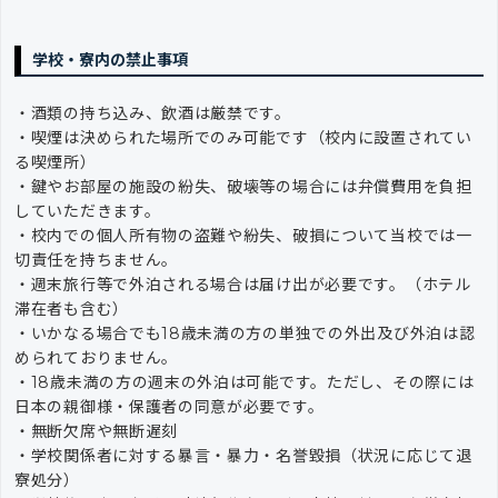
学校・寮内の禁止事項
・酒類の持ち込み、飲酒は厳禁です。
・喫煙は決められた場所でのみ可能です（校内に設置されてい
る喫煙所）
・鍵やお部屋の施設の紛失、破壊等の場合には弁償費用を負担
していただきます。
・校内での個人所有物の盗難や紛失、破損について当校では一
切責任を持ちません。
・週末旅行等で外泊される場合は届け出が必要です。（ホテル
滞在者も含む）
・いかなる場合でも18歳未満の方の単独での外出及び外泊は認
められておりません。
・18歳未満の方の週末の外泊は可能です。ただし、その際には
日本の親御様・保護者の同意が必要です。
・無断欠席や無断遅刻
・学校関係者に対する暴言・暴力・名誉毀損（状況に応じて退
寮処分）