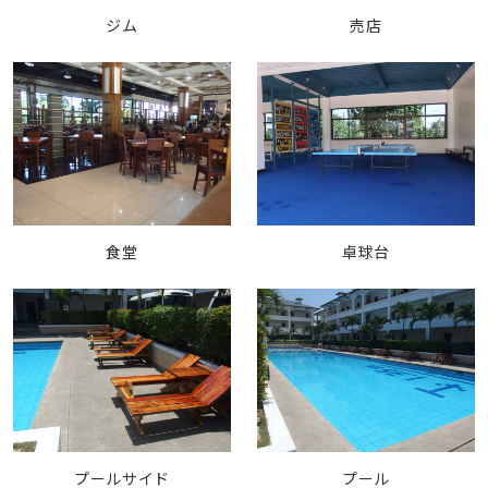
ジム
売店
食堂
卓球台
プールサイド
プール