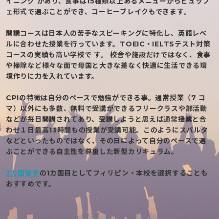
イニング があり、食事は15種類以上あるメニューからビュッフ
ェ形式で選ぶことができ、コーヒーブレイクもできます。
開講コースは日本人の苦手なスピーキングに特化し、英語レベ
ルに合わせた授業を行っています。TOEIC・IELTSテスト対策
コースの実績も高い学校で す。 校舎や施設だけではなく、食事
や掃除など様々な面で母国と大きな差なく快適に生活できる環
境作りに力を入れています。
CPIの特徴は自分のペースで勉強ができる事。通常授業（7 コ
マ）以外にも多数、無料で受講ができるフリークラスや
部活動
などが毎日開講されてあり、受講しようと思えば通常授業と合
わせ１日最高13時間もの授業が受講可能。こ
のようにスパルタ
などといったものではなく、その日によって自分のペースで選
ぶことができる自主性を尊重した新型カリキュラム。
2カ国留学
の1カ国目としてフィリピン・本校を選択することも
おすすめです。