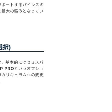
サポートするパインスの
の最大の強みとなってい
択)
は、基本的にはセミスパ
EP PRO
というオプショ
タカリキュラムへの変更
週