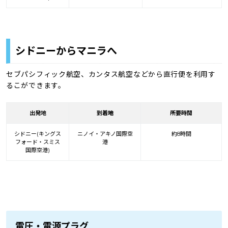
シドニーからマニラへ
セブパシフィック航空、カンタス航空などから直行便を利用す
るこができます。
出発地
到着
地
所要時間
シドニー(キングス
ニノイ・アキノ国際空
約8時間
フォード・スミス
港
国際空港)
電圧・電源プラグ