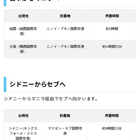
出発地
到着
地
所要時間
成田（成田国際空
ニノイ・アキノ国際空港
約5時間
港）
大阪（関西国際空
ニノイ・アキノ国際空港
約4時間10分
港）
シドニーからセブへ
シドニーからマニラ経由でセブへ向かいます。
出発地
到着
地
所要時間
シドニー(キングス
マクタン・セブ国際空
約9時間25分
フォード・スミス
港
国際空港)