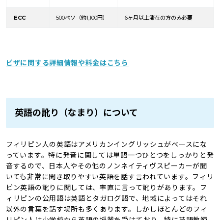
ECC
500ペソ（約1,100円）
6ヶ月以上滞在の方のみ必要
ビザに関する詳細情報や料金はこちら
英語の訛り（なまり）について
フィリピン人の英語はアメリカンイングリッシュがベースにな
っています。特に発音に関しては単語一つひとつをしっかりと発
音するので、日本人やその他のノンネイティヴスピーカーが聞
いても非常に聞き取りやすい英語を話す言われています。フィリ
ピン英語の訛りに関しては、率直に言って訛りがあります。フ
ィリピンの公用語は英語とタガログ語で、地域によってはそれ
以外の言葉を話す場所も多くあります。しかしほとんどのフィ
リピン人は小学校から英語の授業を受けており、特に英語教師