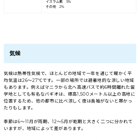
イスラム教 5%
その他 2%
気候
気候は熱帯性気候で、ほとんどの地域で一年を通じて暖かく平
均気温は26～27℃です。一部の場所では避暑地的な涼しい地域
もあります。例えばマニラから北へ高速バスで約6時間離れた留
学地としても有名なバギオは、標高1,500メートル以上の高地に
位置するため、他の都市に比べ涼しく夜は長袖がないと寒かっ
たりもします。
季節は6～11月が雨期、12～5月が乾期と大きく二つに分かれて
いますが、地域によって差があります。