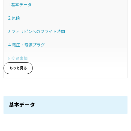
1
基本データ
2
気候
3
フィリピンへのフライト時間
4
電圧・電源プラグ
5
交通事情
6
治安
7
ビザについて
8
英語の訛り（なまり）について
基本データ
9
日本との関係性
10
pecoちゃんが語る、語学学校で英語力アップ＆英語だけの