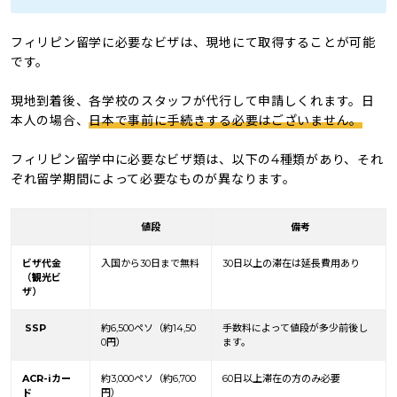
フィリピン留学に必要なビザは、現地にて取得することが可能
です。
現地到着後、各学校のスタッフが代行して申請しくれます。日
本人の場合、
日本で事前に手続きする必要はございません。
フィリピン留学中に必要なビザ類は、以下の4種類があり、それ
ぞれ留学期間によって必要なものが異なります。
値段
備考
ビザ代金
入国から30日まで無料
30日以上の滞在は延長費用あり
（観光ビ
ザ）
SSP
約6,500ペソ（約14,50
手数料によって値段が多少前後し
0円）
ます。
ACR-iカー
約3,000ペソ（約6,700
60日以上滞在の方のみ必要
ド
円）