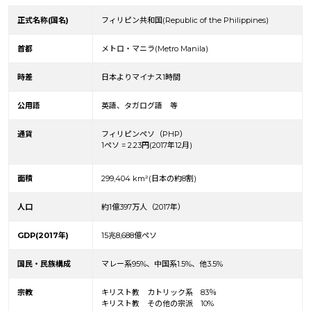
ホームディナー体験！
正式名称(国名)
フィリピン共和国(Republic of the Philippines)
首都
メトロ・マニラ(Metro Manila)
時差
日本よりマイナス1時間
公用語
英語、タガログ語 等
通貨
フィリピンペソ（PHP）
1ペソ = 2.23円(2017年12月)
面積
299,404 km²(日本の約8割)
人口
約1億397万人（2017年）
GDP(2017
年)
15兆8,688億ペソ
国民・民族構成
マレー系95%、中国系1.5%、他3.5%
宗教
キリスト教 カトリック系 83％
キリスト教 その他の宗派 10%