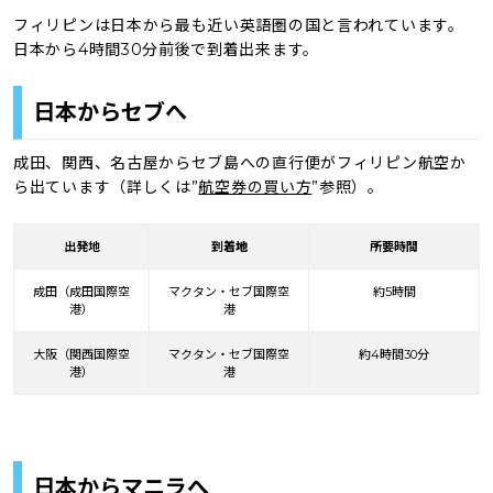
フィリピンは日本から最も近い英語圏の国と言われています。
日本から4時間30分前後で到着出来ます。
日本からセブへ
成田、関西、名古屋からセブ島への直行便がフィリピン航空か
ら出ています（詳しくは”
航空券の買い方
”参照）。
出発地
到着
地
所要時間
成田（成田国際空
マクタン・セブ国際空
約5時間
港）
港
大阪（関西国際空
マクタン・セブ国際空
約4時間30分
港）
港
日本からマニラへ