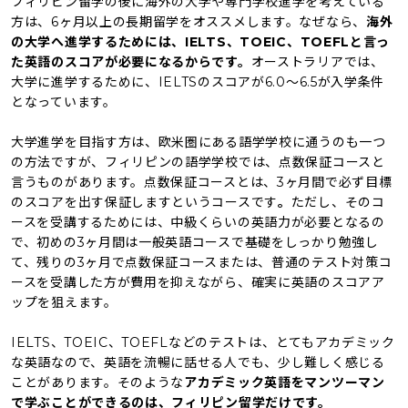
フィリピン留学の後に海外の大学や専門学校進学を考えている
方は、6ヶ月以上の長期留学をオススメします。なぜなら、
海外
の大学へ進学するためには、IELTS、TOEIC、TOEFLと言っ
た英語のスコアが必要になるからです。
オーストラリアでは、
大学に進学するために、IELTSのスコアが6.0〜6.5が入学条件
となっています。
大学進学を目指す方は、欧米圏にある語学学校に通うのも一つ
の方法ですが、フィリピンの語学学校では、点数保証コースと
言うものがあります。点数保証コースとは、3ヶ月間で必ず目標
のスコアを出す保証しますというコースです
。
ただし、そのコ
ースを受講するためには、中級くらいの英語力が必要となるの
で、初めの3ヶ月間は一般英語コースで基礎をしっかり勉強し
て、残りの3ヶ月で点数保証コースまたは、普通のテスト対策コ
ースを受講した方が費用を抑えながら、確実に英語のスコアア
ップを狙えます。
IELTS、TOEIC、TOEFLなどのテストは、とてもアカデミック
な英語なので、英語を流暢に話せる人でも、少し難しく感じる
ことがあります。そのような
アカデミック英語をマンツーマン
で学ぶことができるのは、フィリピン留学だけです。