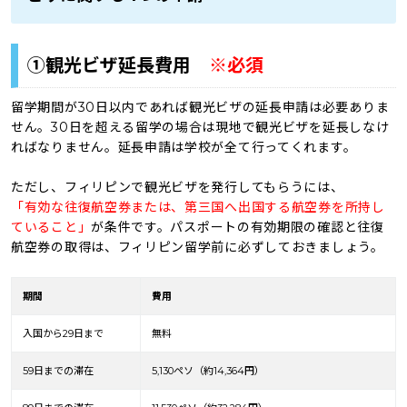
①観光ビザ延長費用
※必須
留学期間が
30日以内
であれば観光ビザの延長申請は必要ありま
せん。30日を超える留学の場合は現地で観光ビザを延長しなけ
ればなりません。延長申請は学校が全て行ってくれます。
ただし、フィリピンで観光ビザを発行してもらうには、
「有効な往復航空券または、第三国へ出国する航空券を所持し
ていること」
が条件です。パスポートの有効期限の確認と往復
航空券の取得は、フィリピン留学前に必ずしておきましょう。
期間
費用
入国から29日まで
無料
59日までの滞在
5,130ペソ（約14,364円）