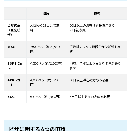
値段
備考
ビザ代金
入国から29日まで無
30日以上の滞在は延長費用あり
（観光ビ
料
＊下記参照
ザ）
SSP
7,800ペソ（約21,840
手数料によって値段が多少前後しま
円）
す
SSP I Ca
4,500ペソ(約12,600円)
地域、学校により異なる場合があり
rd
ます
ACR-iカ
4,000ペソ（約11,200
60日以上滞在の方のみ必要
ード
円）
ECC
500ペソ（約1,400円）
6ヶ月以上滞在の方のみ必要
ビザに関する4つの申請