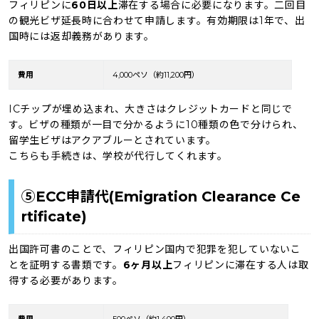
フィリピンに
60日以上
滞在する場合に必要になります。二回目
の観光ビザ延長時に合わせて申請します。有効期限は1年で、出
国時には返却義務があります。
費用
4,000ペソ（約11,200円）
ICチップが埋め込まれ、大きさはクレジットカードと同じで
す。ビザの種類が一目で分かるように10種類の色で分けられ、
留学生ビザはアクアブルーとされています。
こちらも手続きは、学校が代行してくれます。
⑤ECC申請代(Emigration Clearance Ce
rtificate)
出国許可書のことで、フィリピン国内で犯罪を犯していないこ
とを証明する書類です。
6ヶ月以上
フィリピンに滞在する人は取
得する必要があります。