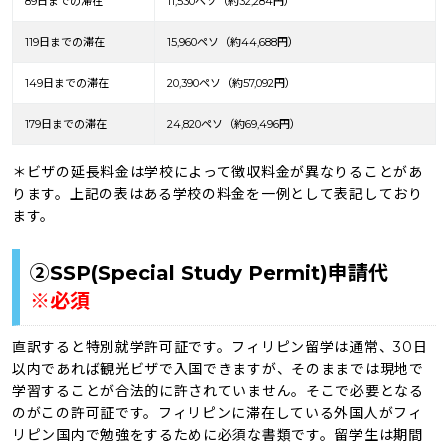
89日までの滞在
11,530ペソ（約32,284円）
119日までの滞在
15,960ペソ（約44,688円）
149日までの滞在
20,390ペソ（約57,092円）
179日までの滞在
24,820ペソ（約69,496円）
＊ビザの延長料金は学校によって徴収料金が異なりることがあ
ります。上記の表はある学校の料金を一例として表記しており
ます。
②SSP(Special Study Permit)申請代
※必須
直訳すると特別就学許可証です。フィリピン留学は通常、30日
以内であれば観光ビザで入国できますが、そのままでは現地で
学習することが合法的に許されていません。そこで必要となる
のがこの許可証です。フィリピンに滞在している外国人がフィ
リピン国内で勉強をするために必須な書類です。留学生は期間