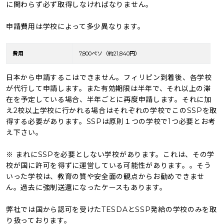
に関わらず必ず取得しなければなりません。
申請費用は学校によって多少異なります。
費用
7,800ペソ（約21,840円）
日本から申請するこはできません。フィリピン到着後、各学校
が代行して申請します。また有効期限は半年で、それ以上の滞
在を予定している場合、半年ごとに再度申請します。それに加
え2校以上学校に行かれる場合はそれぞれの学校でこのSSPを取
得する必要があります。SSPは原則１つの学校で1つ必要とお考
え下さい。
※ まれにSSPを必要としない学校があります。これは、その学
校が国に許可を得ずに運営している可能性があります。。そう
いった学校は、教育の質や安全面の観点からお勧めできませ
ん。過去に強制送還になったケースもあります。
弊社では国から認可を受けたTESDAとSSP発給の学校のみを取
り扱っております。