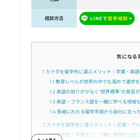
相談方法
気になる
1
カナダを留学先に選ぶメリット｜学業・英語
1.1
教育レベルが世界の中でも高めで進学を
1.2
英語の訛りが少なく”世界標準”の発音
1.3
英語・フランス語を一緒に学べる地域
1.4
多岐にわたる留学手段から自分に合っ
2
カナダを留学先に選ぶメリット｜仕事・ア
2.1
留学生・卒業生として働く環境が公的