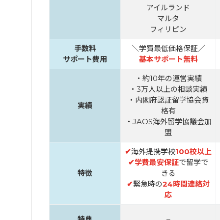
アイルランド
マルタ
フィリピン
手数料
＼学費最低価格保証／
サポート費用
基本サポート無料
・約10年の運営実績
・3万人以上の相談実績
・内閣府認証留学協会資
実績
格有
・JAOS海外留学協議会加
盟
✔
海外提携学校
100校以上
✔
学費最安保証
で留学で
特徴
きる
✔
緊急時の
24時間連絡対
応
特典
–