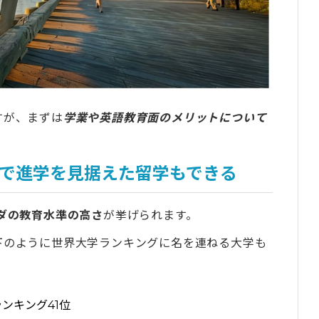
たい方はタビケン留学へご相談ください
してよく検討しよう
ケン留学のサポートで自信を手にする
すが、まずは
学業や英語教育面のメリットについて
で進学を見据えた留学もできる
ダの教育水準の高さ
が挙げられます。
下のように世界大学ランキングに名を連ねる大学も
ンキング41位