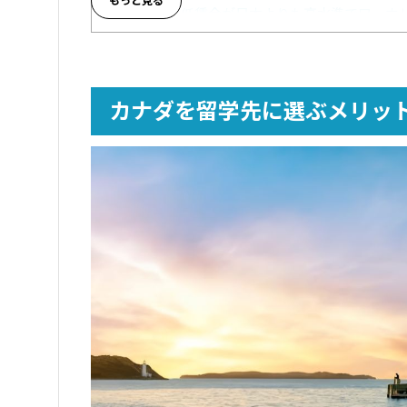
2.2
最低賃金が日本よりも高水準でワーホ
3
カナダを留学先に選ぶメリット｜プライベ
3.1
カナダ留学に人気の都市は治安・住み
カナダを留学先に選ぶメリッ
3.2
移民が多い国柄で多国籍な文化が根付
3.3
雄大な自然を体感できる観光地が豊富
3.4
住み続けることで永住権の取得も狙い
4
カナダを留学先に選ぶデメリット・注意点
4.1
東京に比べて物価が高く生活にかかる
4.2
日本人の留学先として人気が高く英語
4.3
カナダ東部は日本（東京）に比べて冬
4.4
カナダ西部は冬の降水量が非常に多く
4.5
人気の留学先の中でも距離が遠く日本
5
カナダ留学のメリットを生かしデメリットを