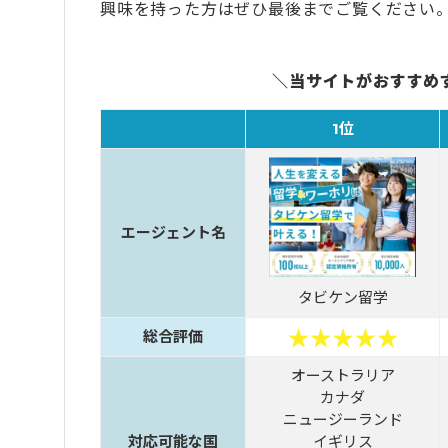
興味を持った方はぜひ最後までご覧ください
＼当サイトがおすすめ
1位
エージェント名
タビケン留学
総合評価
オーストラリア
カナダ
ニュージーランド
対応可能な国
イギリス