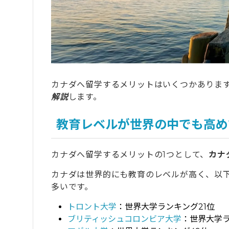
6
メリットを生かして後悔ないカナダ留学にし
7
カナダ留学のメリット・デメリットを理解
8
英語初心者でも安心！pecoちゃんがタビ
カナダへ留学するメリットはいくつかありま
解説
します。
教育レベルが世界の中でも高め
カナダへ留学するメリットの1つとして、
カナ
カナダは世界的にも教育のレベルが高く、以
多いです。
トロント大学
：世界大学ランキング21位
ブリティッシュコロンビア大学
：世界大学ラ