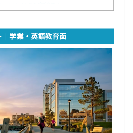
リ・アルバイトでも稼ぎやすい
ート・観光面
心地が日本と比べても良好
ト｜学業・英語教育面
くため留学生にも寛容である
で余暇の過ごし方にも困りにくい
やすい
費用の捻出に苦労する場合がある
を使う機会が減る可能性がある
の厳しい寒さが長期で続く
どんよりとした天気が続きやすい
からの移動に時間がかかる
抑えられるかは自分の取り組み次第