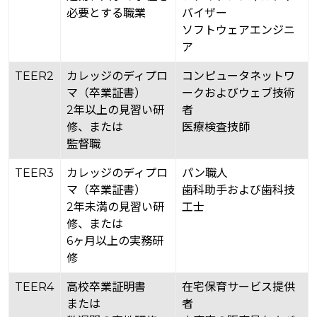
必要とする職業
バイザー
ソフトウェアエンジニ
ア
TEER
2
カレッジのディプロ
コンピュータネットワ
マ（卒業証書）
ークおよびウェブ技術
2年以上の見習い研
者
修、または
医療検査技師
監督職
TEER
3
カレッジのディプロ
パン職人
マ（卒業証書）
歯科助手および歯科技
2年未満の見習い研
工士
修、または
6ヶ月以上の実務研
修
TEER
4
高校卒業証明書
在宅保育サービス提供
または
者