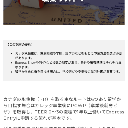
【この記事の要約】
カナダ永住権は、就労経験や学歴、語学力などをもとに申請方法を選ぶ必要
があります。
Express EntryやPNPなど複数の制度があり、条件や審査基準はそれぞれ異
なります。
留学から永住権を目指す場合は、学校選びや卒業後の就労計画が重要です。
カナダの永住権（PR）を取る主なルートは6つあり留学か
ら目指す場合はカレッジ卒業後にPGWP（卒業後就労ビ
ザ）を取得し、TEER 0～3の職種で1年以上働いてExpress
Entryに申請する流れが基本です。