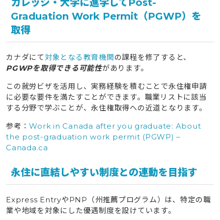
カレッジ・大学に進学してPost-
Graduation Work Permit（PGWP）を
取得
カナダにて
対象となる教育機関
の課程を修了すると、
PGWPを取得できる可能性
があります。
この就労ビザを活用し、実務経験を積むことで永住権申請
に必要な要件を満たすことができます。職業リストに該当
する分野で学ぶことが、永住権取得への近道となります。
参考：
Work in Canada after you graduate: About
the post-graduation work permit (PGWP) –
Canada.ca
永住に直結しやすい制度との連動を目指す
Express EntryやPNP（州推薦プログラム）は、特定の職
業や地域を対象にした優遇制度を設けています。