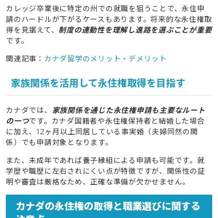
カレッジ卒業後に特定の州での就職を狙うことで、永住申
請のハードルが下がるケースもあります。将来的な永住権取
得を見据えて、
制度の連動性を理解し進路を選ぶことが重要
です。
関連記事：
カナダ留学のメリット・デメリット
家族関係を活用して永住権取得を目指す
カナダでは、
家族関係を通じた永住権申請も主要なルート
の一つ
です。カナダ国籍者や永住権保持者と結婚した場合
に加え、12ヶ月以上同居している事実婚（夫婦同然の関
係）でも申請対象となります。
また、未成年であれば養子縁組による申請も可能です。就
学歴や職歴に左右されにくい点が特徴ですが、関係性の証
明や審査は厳格なため、正確な準備が欠かせません。
カナダの永住権の取得と職業選びに関する