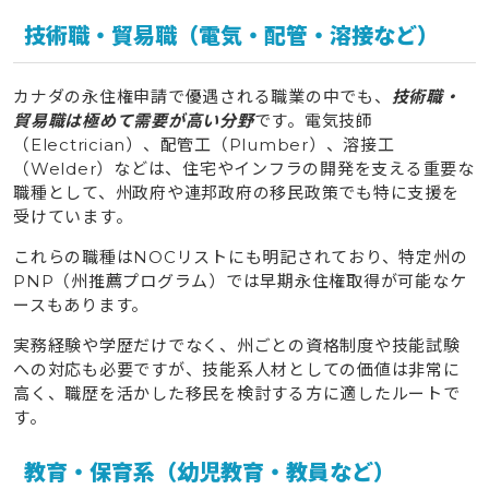
技術職・貿易職（電気・配管・溶接など）
カナダの永住権申請で優遇される職業の中でも、
技術職・
貿易職は極めて需要が高い分野
です。電気技師
（Electrician）、配管工（Plumber）、溶接工
（Welder）などは、住宅やインフラの開発を支える重要な
職種として、州政府や連邦政府の移民政策でも特に支援を
受けています。
これらの職種はNOCリストにも明記されており、特定州の
PNP（州推薦プログラム）では早期永住権取得が可能なケ
ースもあります。
実務経験や学歴だけでなく、州ごとの資格制度や技能試験
への対応も必要ですが、技能系人材としての価値は非常に
高く、職歴を活かした移民を検討する方に適したルートで
す。
教育・保育系（幼児教育・教員など）