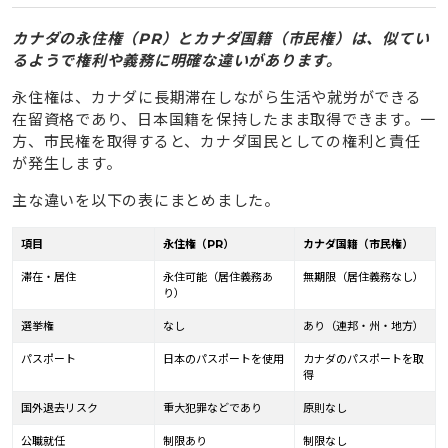
7.2
カレッジ・大学に進学してPost-Graduation
Work Permit（PGWP）を取得
カナダの永住権（PR）とカナダ国籍（市民権）は、似てい
るようで権利や義務に明確な違いがあります。
7.3
永住に直結しやすい制度との連動を目指す
永住権は、カナダに長期滞在しながら生活や就労ができる
7.4
家族関係を活用して永住権取得を目指す
在留資格であり、日本国籍を保持したまま取得できます。一
8
カナダの永住権の取得と職業選びに関する注意点
方、市民権を取得すると、カナダ国民としての権利と責任
が発生します。
8.1
同じ職業でもビザごとに求められる条件が異なる
主な違いを以下の表にまとめました。
8.2
学歴や留学先の選択で将来のビザ可能性が変わる
8.3
カナダで就きたい職業が職業リストにない場合
項目
永住権（PR）
カナダ国籍（市民権）
8.4
カナダに移住後も日本の年金が受給できるよう手
滞在・居住
永住可能（居住義務あ
無期限（居住義務なし）
続きをしておく
り）
8.5
カナダは生活コストが高い
選挙権
なし
あり（連邦・州・地方）
8.6
ネイティブが有利になりやすい傾向がある
パスポート
日本のパスポートを使用
カナダのパスポートを取
得
9
カナダでの永住権取得を目指すならタビケン留学へご相
国外退去リスク
重大犯罪などであり
原則なし
談ください
公職就任
制限あり
制限なし