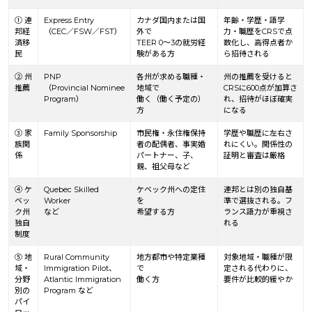
① 連
Express Entry
カナダ国内または国
年齢・学歴・語学
邦経
（CEC／FSW／FST）
外で
力・職歴をCRSで点
済移
TEER 0～3の就労経
数化し、高得点者か
民
験がある方
ら招待される
② 州
PNP
各州が求める職種・
州の推薦を受けると
推薦
（Provincial Nominee
地域で
CRSに600点が加算さ
Program）
働く（働く予定の）
れ、招待がほぼ確実
方
になる
③ 家
Family Sponsorship
市民権・永住権保持
学歴や職歴に左右さ
族関
者の配偶者、事実婚
れにくい。関係性の
係
パートナー、子、
証明と審査は厳格
親、祖父母など
④ ケ
Quebec Skilled
ケベック州への定住
連邦とは別の独自基
ベッ
Worker
を
準で選抜される。フ
ク州
など
希望する方
ランス語力が重視さ
独自
れる
制度
⑤ 地
Rural Community
地方都市や特定業種
対象地域・職種が限
域・
Immigration Pilot、
で
定される代わりに、
分野
Atlantic Immigration
働く方
要件が比較的緩やか
別の
Program など
パイ