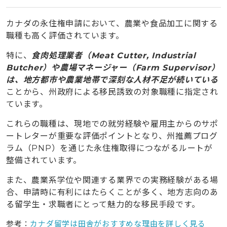
カナダの永住権申請において、農業や食品加工に関する
職種も高く評価されています。
特に、
食肉処理業者（Meat Cutter, Industrial
Butcher）や農場マネージャー（Farm Supervisor）
は、地方都市や農業地帯で深刻な人材不足が続いている
ことから、州政府による移民誘致の対象職種に指定され
ています。
これらの職種は、現地での就労経験や雇用主からのサポ
ートレターが重要な評価ポイントとなり、州推薦プログ
ラム（PNP）を通じた永住権取得につながるルートが
整備されています。
また、農業系学位や関連する業界での実務経験がある場
合、申請時に有利にはたらくことが多く、地方志向のあ
る留学生・求職者にとって魅力的な移民手段です。
参考：
カナダ留学は田舎がおすすめな理由を詳しく見る