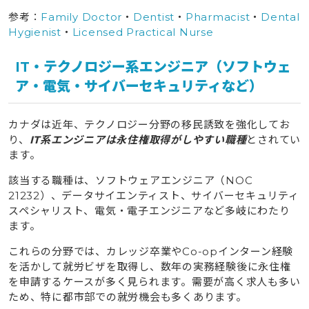
参考：
Family Doctor
・
Dentist
・
Pharmacist
・
Dental
Hygienist
・
Licensed Practical Nurse
IT・テクノロジー系エンジニア（ソフトウェ
ア・電気・サイバーセキュリティなど）
カナダは近年、テクノロジー分野の移民誘致を強化してお
り、
IT系エンジニアは永住権取得がしやすい職種
とされてい
ます。
該当する職種は、ソフトウェアエンジニア（NOC
21232）、データサイエンティスト、サイバーセキュリティ
スペシャリスト、電気・電子エンジニアなど多岐にわたり
ます。
これらの分野では、カレッジ卒業やCo-opインターン経験
を活かして就労ビザを取得し、数年の実務経験後に永住権
を申請するケースが多く見られます。需要が高く求人も多い
ため、特に都市部での就労機会も多くあります。