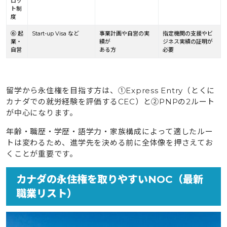
ロッ
ト制
度
⑥ 起
Start-up Visa など
事業計画や自営の実
指定機関の支援やビ
業・
績が
ジネス実績の証明が
自営
ある方
必要
留学から永住権を目指す方は、①Express Entry（とくに
カナダでの就労経験を評価するCEC）と②PNPの2ルート
が中心になります。
年齢・職歴・学歴・語学力・家族構成によって適したルー
トは変わるため、進学先を決める前に全体像を押さえてお
くことが重要です。
カナダの永住権を取りやすいNOC（最新
職業リスト）