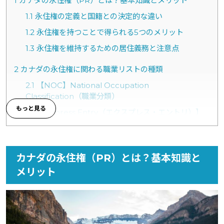
1
カナダの永住権（PR）とは？基本知識とメリット
1.1
永住権の定義と国籍との決定的な違い
1.2
永住権を持つことで得られる5つのメリット
1.3
永住権を維持するための居住義務と注意点
2
カナダの永住権に関わる職業リストの種類
2.1
【NOC】National Occupation
Classification（職業分類）
2.2
【Express Entry（エクスプレス・エントリ）】
で利用される対象職種群（TEER 0, 1, 2, 3）
2.3
【PNP】Provincial Nominee Program（州推
薦プログラム）
カナダの永住権（PR）とは？基本知識と
メリット
3
永住権獲得を目指す6つの申請カテゴリー（主要ルー
ト）
4
カナダの永住権を取りやすいNOC（最新職業リスト）
4.1
ヘルスケア系（看護師・医療技術者など）