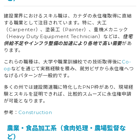
建設業界におけるスキル職は、カナダの永住権取得に直結
する職業として注目されています。特に、大工
（Carpenter）、塗装工（Painter）、重機メカニック
（Heavy Duty Equipment Technician）などは、
住宅
供給不足やインフラ整備の加速により各地で高い需要
があ
ります。
これらの職種は、大学や職業訓練校での技術取得後に
Co-
op
などを通じて実務経験を積み、就労ビザから永住権へつ
なげるパターンが一般的です。
多くの州では建設関連職に特化したPNP枠があり、現場経
験とスキルを証明できれば、比較的スムーズに永住権申請
が可能となります。
参考：
Construction
農業・食品加工系（食肉処理・農場監督な
ど）