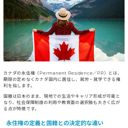
4.2
IT・テクノロジー系エンジニア（ソフトウェア・電
気・サイバーセキュリティなど）
4.3
技術職・貿易職（電気・配管・溶接など）
4.4
教育・保育系（幼児教育・教員など）
4.5
建設・スキル職（大工・塗装・重機整備など）
4.6
農業・食品加工系（食肉処理・農場監督など）
4.7
管理職・専門職（会計士・ビジネス管理・政府職
など）
カナダの永住権（Permanent Residence／PR）とは、
5
費用もしくは学歴がない方にも現実的な永住権取得方法
期限の定めなくカナダ国内に居住し、就労・就学できる権
利を指します。
6
カナダで永住権獲得を目指したい方にタビケン留学がお
すすめできる理由
国籍は日本のまま、現地での生活やキャリア形成が可能と
なり、社会保障制度の利用や教育面の選択肢も大きく広が
7
カナダの永住権取得が見込める職業に就くためのコツ
る点が特徴です。
7.1
永住権に強い職業「NOC TEER 0〜3」の中で需要
永住権の定義と国籍との決定的な違い
が高い職種を狙う