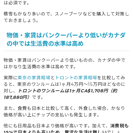
は必須です。
積雪もかなり多いので、スノーブーツなどを購入して対策し
ておきましょう。
物価・家賃はバンクーバーより低いがカナダ
の中では生活費の水準は高め
物価・家賃はバンクーバーより低いものの、カナダの中で
はかなり生活費の水準は高めです。
実際に
東京の家賃相場
と
トロントの家賃相場
を比較してみ
ると、東京のワンルームは1ヶ月4万円〜15万円ほどなのに
対し、
トロントのワンルームは1ヶ月CA$1,708円（約
187,880円）
です。
また、食費も日本と比較して高く、外食した場合、かなり
価格が高い上にチップの支払いも発生します。
他にも日用品も日本より価格が高いです。加えて、
消費税も
15%で日本よりも高いため、贅沢な生活は難しい
でしょ