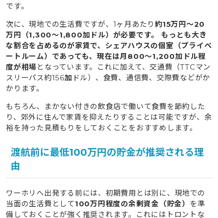
です。
次に、現地での生活費ですが、1ヶ月あたり
約15万円〜20
万円（1,300〜1,800加ドル）が必要です。 もっとも大き
な割合を占めるのが家賃で、シェアハウスの個室（プライベ
ートルーム）であっても、現在は月800〜1,200加ドル程
度が相場
となっています。これに加えて、交通費（TTCマン
スリーパス約156
加
ドル）、食費、通信費、交際費などがか
かります。
もちろん、まかない付きの飲食店で働いて食費を節約した
り、郊外に住んで家賃を抑えたりすることは可能ですが、余
裕を持った見積もりをしておくことをおすすめします。
渡航前に最低100万円の貯金が推奨される理
由
ワーホリへ出発する前には、初期費用とは別に、現地での
当面の生活費として
100万円程度の余剰資金（貯金）
を準
備しておくことが強く推奨されます。これにはトロントな