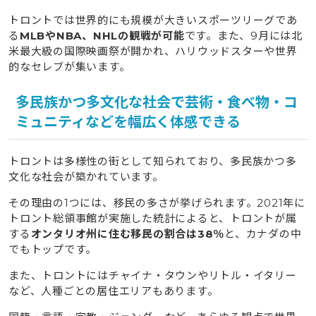
トロントでは世界的にも規模が大きいスポーツリーグであ
る
MLBやNBA、NHLの観戦が可能
です。また、9月には北
米最大級の国際映画祭が開かれ、ハリウッドスターや世界
的なセレブが集います。
多民族かつ多文化な社会で芸術・食べ物・コ
ミュニティなどを幅広く体感できる
トロントは多様性の街として知られており、多民族かつ多
文化な社会が築かれています。
その理由の1つには、移民の多さが挙げられます。2021年に
トロント総領事館が実施した統計によると、トロントが属
する
オンタリオ州に住む移民の割合は38％
と、カナダの中
でもトップです。
また、トロントにはチャイナ・タウンやリトル・イタリー
など、人種ごとの居住エリアもあります。