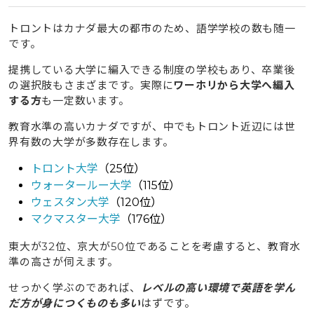
6.1
四季を感じられる気候だが冬の冷え込みが厳しく寒
さ対策は必要
トロントはカナダ最大の都市のため、語学学校の数も随一
です。
6.2
物価・家賃はバンクーバーより低いがカナダの中
では生活費の水準は高め
提携している大学に編入できる制度の学校もあり、卒業後
6.3
交通網は発達しているが道路が混みやすく公共交
の選択肢もさまざまです。実際に
ワーホリから大学へ編入
通機関は遅延が多い
する方
も一定数います。
6.4
充実した社会制度がある代わりに高い税金が取ら
教育水準の高いカナダですが、中でもトロント近辺には世
れる
界有数の大学が多数存在します。
7
トロントのワーホリにかかる費用相場
トロント大学
（25位）
ウォータールー大学
（115位）
8
トロントでのワーホリを成功させるための秘訣
ウェスタン大学
（120位）
マクマスター大学
（176位）
8.1
渡航前に明確な目的意識を持つ
8.2
日本人コミュニティに依存せず多文化環境を活用
東大が32位、京大が50位であることを考慮すると、教育水
する
準の高さが伺えます。
9
トロントでワーホリする際に準備する物
せっかく学ぶのであれば、
レベルの高い環境で英語を学ん
だ方が身につくものも多い
はずです。