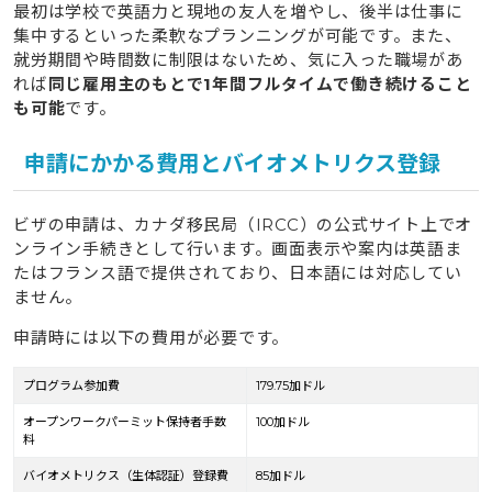
最初は学校で英語力と現地の友人を増やし、後半は仕事に
集中するといった柔軟なプランニングが可能です。また、
就労期間や時間数に制限はないため、気に入った職場があ
れば
同じ雇用主のもとで1年間フルタイムで働き続けること
も可能
です。
申請にかかる費用とバイオメトリクス登録
ビザの申請は、カナダ移民局（IRCC）の公式サイト上でオ
ンライン手続きとして行います。画面表示や案内は英語ま
たはフランス語で提供されており、日本語には対応してい
ません。
申請時には以下の費用が必要です。
プログラム参加費
179.75加ドル
オープンワークパーミット保持者手数
100加ドル
料
バイオメトリクス（生体認証）登録費
85加ドル