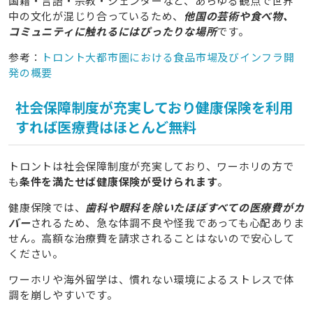
国籍・言語・宗教・ジェンダーなど、あらゆる観点で世界
中の文化が混じり合っているため、
他国の芸術や食べ物、
コミュニティに触れるにはぴったりな場所
です。
参考：
トロント大都市圏における食品市場及びインフラ開
発の概要
社会保障制度が充実しており健康保険を利用
すれば医療費はほとんど無料
トロントは社会保障制度が充実しており、ワーホリの方で
も
条件を満たせば健康保険が受けられます
。
健康保険では、
歯科や眼科を除いたほぼすべての医療費がカ
バー
されるため、急な体調不良や怪我であっても心配ありま
せん。高額な治療費を請求されることはないので安心して
ください。
ワーホリや海外留学は、慣れない環境によるストレスで体
調を崩しやすいです。