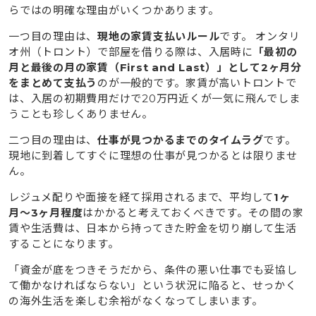
らではの明確な理由がいくつかあります。
一つ目の理由は、
現地の家賃支払いルール
です。 オンタリ
オ州（トロント）で部屋を借りる際は、入居時に
「最初の
月と最後の月の家賃（First and Last）」として2ヶ月分
をまとめて支払う
のが一般的です。家賃が高いトロントで
は、入居の初期費用だけで20万円近くが一気に飛んでしま
うことも珍しくありません。
二つ目の理由は、
仕事が見つかるまでのタイムラグ
です。
現地に到着してすぐに理想の仕事が見つかるとは限りませ
ん。
レジュメ配りや面接を経て採用されるまで、平均して
1ヶ
月〜3ヶ月程度
はかかると考えておくべきです。その間の家
賃や生活費は、日本から持ってきた貯金を切り崩して生活
することになります。
「資金が底をつきそうだから、条件の悪い仕事でも妥協し
て働かなければならない」という状況に陥ると、せっかく
の海外生活を楽しむ余裕がなくなってしまいます。