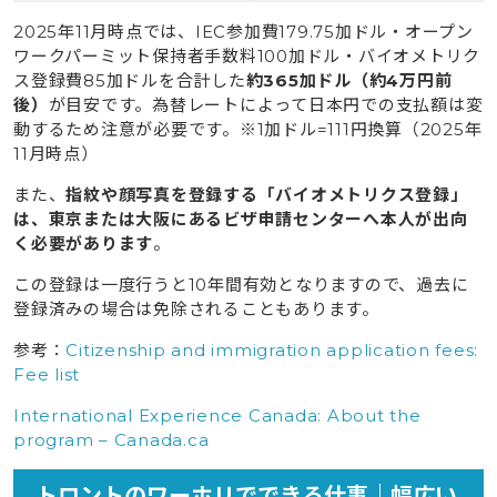
2025年11月時点では、IEC参加費179.75加ドル・オープン
ワークパーミット保持者手数料100加ドル・バイオメトリク
ス登録費85加ドルを合計した
約365加ドル（約4万円前
後）
が目安です。為替レートによって日本円での支払額は変
動するため注意が必要です。※1加ドル=111円換算（2025年
11月時点）
また、
指紋や顔写真を登録する「バイオメトリクス登録」
は、東京または大阪にあるビザ申請センターへ本人が出向
く必要があります
。
この登録は一度行うと10年間有効となりますので、過去に
登録済みの場合は免除されることもあります。
参考：
Citizenship and immigration application fees:
Fee list
International Experience Canada: About the
program – Canada.ca
トロントのワーホリでできる仕事｜幅広い