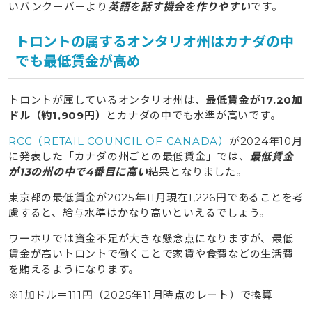
いバンクーバーより
英語を話す機会を作りやすい
です。
トロントの属するオンタリオ州はカナダの中
でも最低賃金が高め
トロントが属しているオンタリオ州は、
最低賃金が17.20加
ドル（約1,909円）
とカナダの中でも水準が高いです。
RCC（RETAIL COUNCIL OF CANADA）
が2024年10月
に発表した「カナダの州ごとの最低賃金」では、
最低賃金
が13の州の中で4番目に高い
結果となりました。
東京都の最低賃金が2025年11月現在1,226円であることを考
慮すると、給与水準はかなり高いといえるでしょう。
ワーホリでは資金不足が大きな懸念点になりますが、最低
賃金が高いトロントで働くことで家賃や食費などの生活費
を賄えるようになります。
※1加ドル＝111円（2025年11月時点のレート）で換算