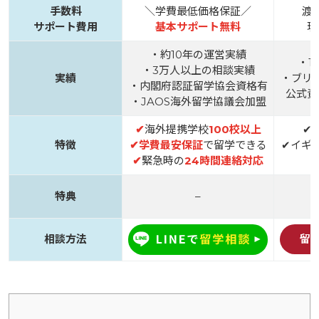
手数料
＼学費最低価格保証／
渡
サポート費用
基本サポート無料
現
・約10年の運営実績
・1
・3万人以上の相談実績
実績
・ブリ
・内閣府認証留学協会資格有
公式資
・JAOS海外留学協議会加盟
✔
海外提携学校
100校以上
✔
特徴
✔
学費最安保証
で留学できる
✔イギ
✔
緊急時の
24時間連絡対応
特典
–
相談方法
留