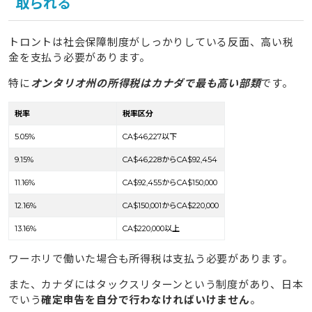
取られる
トロントは社会保障制度がしっかりしている反面、高い税
金を支払う必要があります。
特に
オンタリオ州の所得税はカナダで最も高い部類
です。
税率
税率区分
5.05%
CA$46,227以下
9.15%
CA$46,228からCA$92,454
11.16%
CA$92,455からCA$150,000
12.16%
CA$150,001からCA$220,000
13.16%
CA$220,000以上
ワーホリで働いた場合も所得税は支払う必要があります。
また、カナダにはタックスリターンという制度があり、日本
でいう
確定申告を自分で行わなければいけません
。