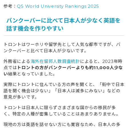
10
カナダ・トロントの基本情報
参考：
QS World University Rankings 2025
11
トロントでのワーホリを検討中ならタビケン留学へご相
談ください
バンクーバーに比べて日本人が少なく英語を
話す機会を作りやすい
12
英語初心者でも安心！pecoちゃんがタビケン留学のサ
ポートで自信を手にする
トロントはワーホリや留学先として人気な都市ですが、バ
ンクーバーと比べて日本人が少ないです。
外務省による
海外在留邦人数調査統計
によると、2023年時
点では
トロントの方がバンクーバーよりも約11,000人少な
い
結果となっていました。
実際にトロントに住んでいる方の声を聞くと、「街中で日本
語を聞く機会は少ない」「日本人は滅多にみない」などの
意見が多いです。
トロントは日本人に限らずさまざまな国からの移民が多
く、特定の人種が密集していることはあまりありません。
現地の方は英語を話せない方にも寛容なため、日本人の多