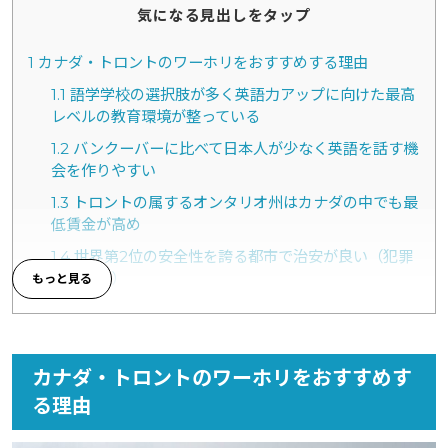
気になる見出しをタップ
1
カナダ・トロントのワーホリをおすすめする理由
1.1
語学学校の選択肢が多く英語力アップに向けた最高
レベルの教育環境が整っている
1.2
バンクーバーに比べて日本人が少なく英語を話す機
会を作りやすい
1.3
トロントの属するオンタリオ州はカナダの中でも最
低賃金が高め
1.4
世界第2位の安全性を誇る都市で治安が良い（犯罪
率が低い）
1.5
有名な観光スポットやイベントが豊富でプライベー
トを楽しみやすい
1.6
多民族かつ多文化な社会で芸術・食べ物・コミュニ
カナダ・トロントのワーホリをおすすめす
ティなどを幅広く体感できる
る理由
1.7
社会保障制度が充実しており健康保険を利用すれば
医療費はほとんど無料