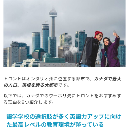
1.8
繁華街ではパーティー・アクティビティが多数開催
され刺激的な生活も送れる
2
【2025年版】トロントのワーホリビザ基本情報と申請
要件
2.1
ビザの有効期限と就学・就労のルール
2.2
申請にかかる費用とバイオメトリクス登録
3
トロントのワーホリでできる仕事｜幅広い求人が多数あ
り専門職は稼ぎやすい
トロントはオンタリオ州に位置する都市で、
カナダで最大
4
トロントのワーホリで仕事を見つける方法
の人口、規模を誇る大都市
です。
5
トロントのワーホリにかかる費用相場と必要な貯金額
以下では、カナダでのワーホリ先にトロントをおすすめす
る理由を8つ紹介します。
5.1
1年間の滞在にかかる初期費用と生活費の内訳
5.2
渡航前に最低100万円の貯金が推奨される理由
語学学校の選択肢が多く英語力アップに向け
6
トロントへワーホリに参加する時の注意点
た最高レベルの教育環境が整っている