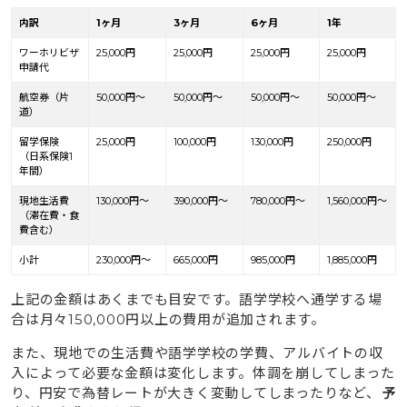
内訳
1ヶ月
3ヶ月
6ヶ月
1年
ワーホリビザ
25,000円
25,000円
25,000円
25,000円
申請代
航空券（片
50,000円〜
50,000円〜
50,000円〜
50,000円〜
道）
留学保険
25,000円
100,000円
130,000円
250,000円
（日系保険1
年間）
現地生活費
130,000円〜
390,000円〜
780,000円〜
1,560,000円〜
（滞在費・食
費含む）
小計
230,000円〜
665,000円
985,000円
1,885,000円
上記の金額はあくまでも目安です。語学学校へ通学する場
合は月々150,000円以上の費用が追加されます。
また、現地での生活費や語学学校の学費、アルバイトの収
入によって必要な金額は変化します。体調を崩してしまった
り、円安で為替レートが大きく変動してしまったりなど、
予