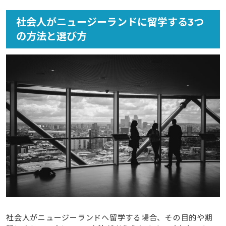
2.3
1年間の長期滞在でかかる費用
社会人がニュージーランドに留学する3つ
3
知っておきたい留学費用を賢く抑えるコツ
の方法と選び方
3.1
1. 滞在費や食費など、日々の生活費を見直す
3.2
2. 航空券の安い時期を狙い、地方都市を選ぶ
3.3
3. 現地で収入を得ながら学ぶ
3.4
4. 社会人でも利用できる奨学金を活用する
4
社会人の留学先にニュージーランドがおすすめな4つの
理由
4.1
治安が良く穏やかな国民性で、初めての海外でも安
心
4.2
世界水準の教育を、落ち着いた環境で学べる
4.3
大自然と都市の魅力がコンパクトに詰まっている
4.4
30歳からでもワーキングホリデーに挑戦できる
社会人がニュージーランドへ留学する場合、その目的や期
5
【年代別】30代・40代のニュージーランド留学で実現