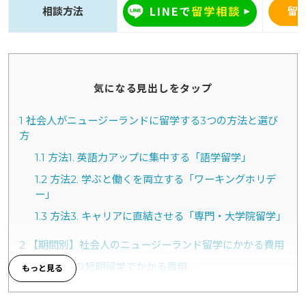
相談方法
留
気になる見出しをタップ
1
社会人がニュージーランドに留学する3つの方法と選び
方
1.1
方法1. 英語力アップに集中する「語学留学」
1.2
方法2. 学ぶと働くを両立する「ワーキングホリデ
ー」
1.3
方法3. キャリアに直結させる「専門・大学院留学」
2
【期間別】社会人のニュージーランド留学にかかる費用
2.1
1ヶ月の短期留学でかかる費用
2.2
3ヶ月の留学でかかる費用