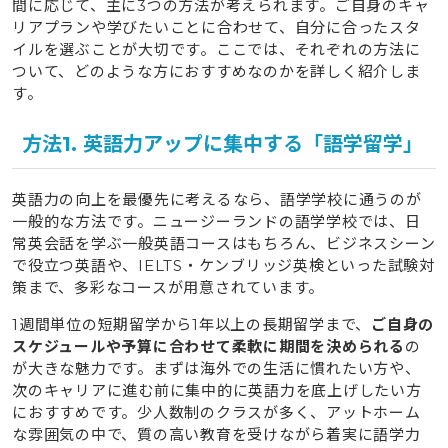
間に応じて、主に3つの方法が考えられます。ご自身のキャ
できること
リアプランや学びたいことに合わせて、自分に合ったスタ
5.1
30代はキャリアチェンジを見据えたスキルアップ
イルを選ぶことが大切です。ここでは、それぞれの方法に
留学
ついて、どのような方におすすめなのかを詳しく紹介しま
5.2
40代からは人生を豊かにする学び直しやリフレッ
す。
シュ留学
方法1. 英語力アップに集中する「語学留学」
6
ニュージーランド留学のリアルな体験談3選
6.1
体験談1. NZの高齢者福祉を学ぶ！現場訪問で得た
英語力の向上を最優先に考えるなら、語学学校に通うのが
リアルな知識を持つMizuさん
一般的な方法です。ニュージーランドの語学学校では、日
6.2
体験談2. 被災地復興をテーマにNZで調査したすず
常英会話を学ぶ一般英語コースはもちろん、ビジネスシーン
ねさん
で役立つ英語や、IELTS・ケンブリッジ英検といった試験対
策まで、多彩なコースが用意されています。
6.3
体験談3. 農業を学ぶ11ヶ月！ファームステイで実践
力を培った高藤彩加さん
1週間単位の短期留学から1年以上の長期留学まで、
ご自身の
スケジュールや予算に合わせて柔軟に期間を決められる
の
7
社会人留学に関するよくある質問
が大きな魅力です。まずは海外での生活に慣れたい方や、
次のキャリアに進む前に集中的に英語力を底上げしたい方
7.1
Q1. 今の仕事は辞めるべき？それとも休職？
におすすめです。少人数制のクラスが多く、アットホーム
7.2
Q2. 英語力に自信がなくても大丈夫？
な雰囲気の中で、質の高い教育を受けながら着実に語学力