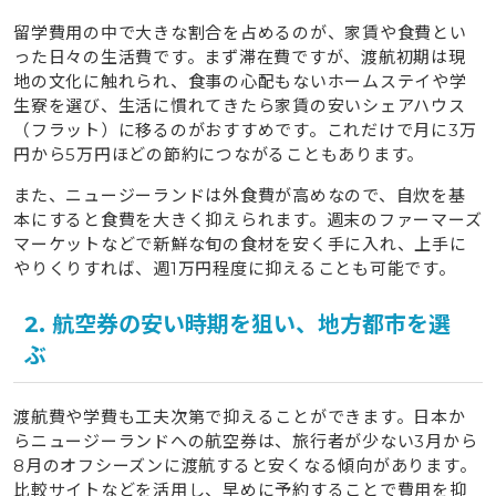
留学費用の中で大きな割合を占めるのが、家賃や食費とい
った日々の生活費です。まず滞在費ですが、渡航初期は現
地の文化に触れられ、食事の心配もないホームステイや学
生寮を選び、生活に慣れてきたら家賃の安いシェアハウス
（フラット）に移るのがおすすめです。これだけで月に3万
円から5万円ほどの節約につながることもあります。
また、ニュージーランドは外食費が高めなので、自炊を基
本にすると食費を大きく抑えられます。週末のファーマーズ
マーケットなどで新鮮な旬の食材を安く手に入れ、上手に
やりくりすれば、週1万円程度に抑えることも可能です。
2. 航空券の安い時期を狙い、地方都市を選
ぶ
渡航費や学費も工夫次第で抑えることができます。日本か
らニュージーランドへの航空券は、旅行者が少ない3月から
8月のオフシーズンに渡航すると安くなる傾向があります。
比較サイトなどを活用し、早めに予約することで費用を抑