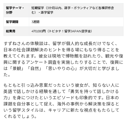
留学テーマ・
短期留学（3か月以内、語学・ボランティアなど各種研修含
分野
む）・語学留学
留学期間
3週間
総費用
470,000円（トビタテ！留学JAPAN奨学金）
すずねさんの体験談は、留学が個人的な成長だけでなく、
日本の社会課題解決のヒントを得る場にもなり得ることを
教えてくれます。彼女は現地で博物館を訪れたり、観光や復
興に関するアンケート調査を実施したりすることで、復興に
は「景観」「自然」「思いやりの心」が大切だと学びまし
た。
もともと引っ込み思案だったという彼女が、知らない人に
英語で話しかける経験を通して「勇気を持って話しかける
力」を身につけたというエピソードも印象的です。日本の
課題を自分事として捉え、海外の事例から解決策を探ると
いう留学スタイルは、キャリアに新たな視点をもたらして
くれるでしょう。