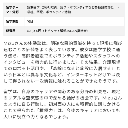
留学テー
短期留学（3か月以内、語学・ボランティアなど各種研修含む）・
マ・分野
福祉、医療、ボランティア活動
留学期間
16日
総費用
620,000円（トビタテ！留学JAPAN奨学金）
Mizuさんの体験談は、明確な目的意識を持って現場に飛び
込むことの価値をよく表しています。彼女は語学学校に通
う傍ら、高齢者施設でのボランティア活動やスタッフへの
インタビューを精力的に行いました。その結果、介護現場
でのロボット活用や、「高齢になると施設に入居する」と
いう日本とは異なる文化など、インターネットだけでは決
して得られない一次情報に触れることができたそうです。
留学は、自身のキャリアや関心のある分野の知見を、現地
のリアルな空気感の中で深める絶好の機会です。Mizuさん
のように自ら行動し、初対面の人にも積極的に話しかける
ことで得られた「積極力」は、今後のキャリアにおいても
大いに役立つ力となるでしょう。