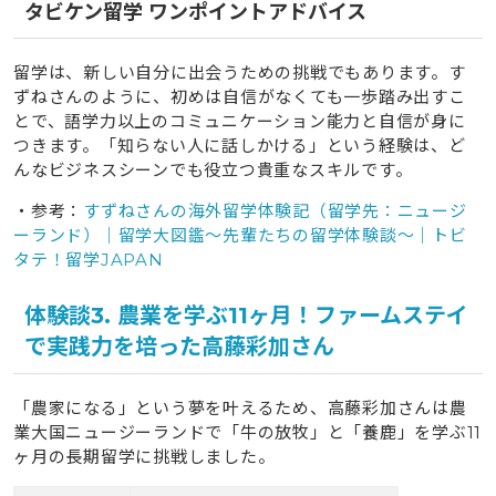
タビケン留学 ワンポイントアドバイス
留学は、新しい自分に出会うための挑戦でもあります。す
ずねさんのように、初めは自信がなくても一歩踏み出すこ
とで、語学力以上のコミュニケーション能力と自信が身に
つきます。「知らない人に話しかける」という経験は、ど
んなビジネスシーンでも役立つ貴重なスキルです。
・参考：
すずねさんの海外留学体験記（留学先：ニュージ
ーランド）｜留学大図鑑～先輩たちの留学体験談～｜トビ
タテ！留学JAPAN
体験談3. 農業を学ぶ11ヶ月！ファームステイ
で実践力を培った高藤彩加さん
「農家になる」という夢を叶えるため、高藤彩加さんは農
業大国ニュージーランドで「牛の放牧」と「養鹿」を学ぶ11
ヶ月の長期留学に挑戦しました。