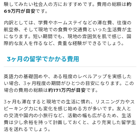
験してみたい社会人の方におすすめです。費用の総額は
約
69万円が目安
です。
内訳としては、学費やホームステイなどの滞在費、往復の
航空券、そして現地での食費や交通費といった生活費が主
になります。短い期間でも、現地の雰囲気を肌で感じ、国
際的な友人を作るなど、貴重な経験ができるでしょう。
3ヶ月の留学でかかる費用
英語力の基礎固めや、ある程度のレベルアップを実感した
い場合、3ヶ月程度の期間がひとつの目安になります。この
場合の費用の総額は
約171万円が目安
です。
3ヶ月も滞在すると現地での生活に慣れ、リスニング力やス
ピーキング力にも変化を感じ始める方が多いです。友人と
の交流や国内の小旅行など、活動の幅も広がるため、生活
費は少し余裕を持って計画しておくと、より充実した留学生
活を送れるでしょう。