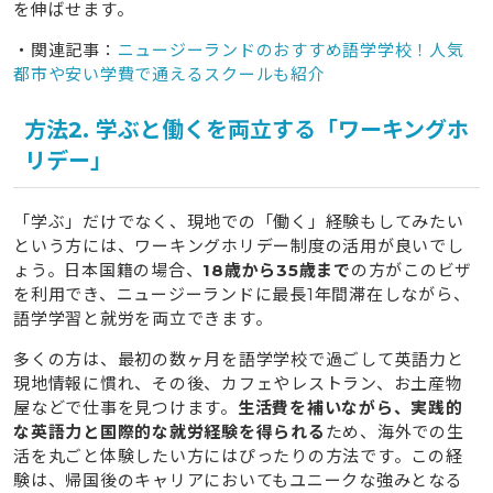
を伸ばせます。
7.3
Q3. 留学のデメリットや注意点はある？
7.4
Q4. どんなビザが必要で、どうやって申請するの？
・関連記事：
ニュージーランドのおすすめ語学学校！人気
都市や安い学費で通えるスクールも紹介
8
ニュージーランド留学で手厚いサポートを受けるならタ
ビケン留学
方法2. 学ぶと働くを両立する「ワーキングホ
8.1
サポート手数料無料で気軽に相談できる
リデー」
8.2
留学経験者のプロが最適なプランをご提案
8.3
英語力と実践力を高める2カ国留学も選べる
「学ぶ」だけでなく、現地での「働く」経験もしてみたい
という方には、ワーキングホリデー制度の活用が良いでし
9
自分にぴったりのニュージーランド留学をタビケン留学
ょう。日本国籍の場合、
18歳から35歳まで
の方がこのビザ
で実現しよう
を利用でき、ニュージーランドに最長1年間滞在しながら、
語学学習と就労を両立できます。
多くの方は、最初の数ヶ月を語学学校で過ごして英語力と
現地情報に慣れ、その後、カフェやレストラン、お土産物
屋などで仕事を見つけます。
生活費を補いながら、実践的
な英語力と国際的な就労経験を得られる
ため、海外での生
活を丸ごと体験したい方にはぴったりの方法です。この経
験は、帰国後のキャリアにおいてもユニークな強みとなる