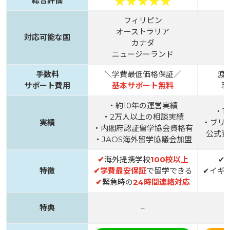
総合評価
フィリピン
オーストラリア
対応可能な国
カナダ
ニュージーランド
手数料
＼学費最低価格保証／
渡
サポート費用
基本サポート無料
現
・約10年の運営実績
・1
・2万人以上の相談実績
実績
・ブリ
・内閣府認証留学協会資格有
公式資
・JAOS海外留学協議会加盟
✔
海外提携学校
100校以上
✔
特徴
✔
学費最安保証
で留学できる
✔イギ
✔
緊急時の
24時間連絡対応
特典
–