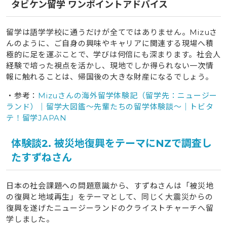
タビケン留学 ワンポイントアドバイス
留学は語学学校に通うだけが全てではありません。Mizuさ
んのように、ご自身の興味やキャリアに関連する現場へ積
極的に足を運ぶことで、学びは何倍にも深まります。社会人
経験で培った視点を活かし、現地でしか得られない一次情
報に触れることは、帰国後の大きな財産になるでしょう。
・参考：
Mizuさんの海外留学体験記（留学先：ニュージー
ランド）｜留学大図鑑～先輩たちの留学体験談～｜トビタ
テ！留学JAPAN
体験談2. 被災地復興をテーマにNZで調査し
たすずねさん
日本の社会課題への問題意識から、すずねさんは「被災地
の復興と地域再生」をテーマとして、同じく大震災からの
復興を遂げたニュージーランドのクライストチャーチへ留
学しました。