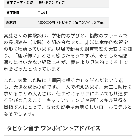
留学テーマ・分野
海外ボランティア
留学期間
11カ月
総費用
1,800,000円（トビタテ！留学JAPAN奨学金）
高藤さんの体験談は、学術的な学びと、複数のファームで
の長期滞在（実践）を組み合わせた、非常に本格的な留学
の形を物語っています。現場で動物の飼育管理の大変さを知
り、「鹿が怖い」とさえ感じたそうですが、そうした理想
通りにはいかない経験こそが、夢をより具体的にする上で
重要だったと語っています。
また、失敗した時に「周囲に頼る力」を学んだという点
も、大きな成長の証です。一人で抱え込まず、素直に助けを
求めることの大切さは、仕事やキャリアにおいても共通す
る学びと言えます。キャリアチェンジや専門スキル習得を
目指す人にとって、彼女の留学は素晴らしいロールモデルと
なるでしょう。
タビケン留学 ワンポイントアドバイス