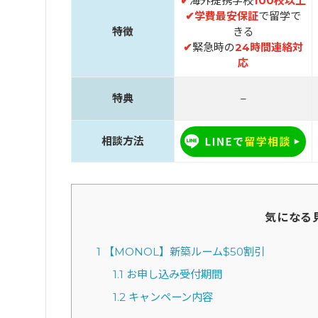
✔
海外提携学校
100校以上
✔
学費最安保証
で留学で
特徴
きる
✔
緊急時の
24時間連絡対
応
特典
–
相談方法
気になる
1
【MONOL】新築ルーム$50割引
1.1
お申し込み受付期間
1.2
キャンペーン内容