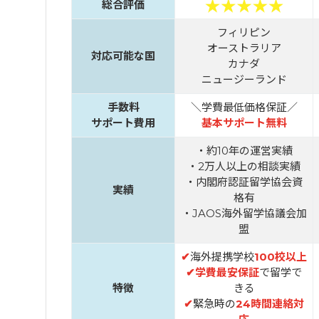
総合評価
フィリピン
オーストラリア
対応可能な国
カナダ
ニュージーランド
手数料
＼学費最低価格保証／
サポート費用
基本サポート無料
・約10年の運営実績
・2万人以上の相談実績
・内閣府認証留学協会資
実績
格有
・JAOS海外留学協議会加
盟
✔
海外提携学校
100校以上
✔
学費最安保証
で留学で
特徴
きる
✔
緊急時の
24時間連絡対