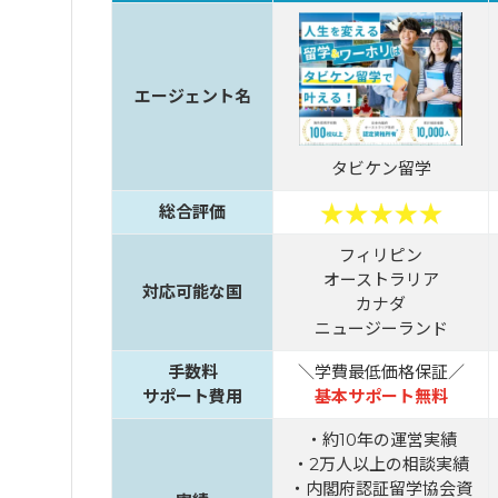
エージェント名
タビケン留学
総合評価
フィリピン
オーストラリア
対応可能な国
カナダ
ニュージーランド
手数料
＼学費最低価格保証／
サポート費用
基本サポート無料
・約10年の運営実績
・2万人以上の相談実績
・内閣府認証留学協会資