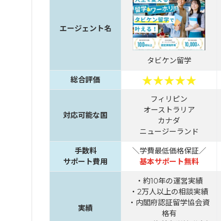
エージェント名
タビケン留学
総合評価
フィリピン
オーストラリア
対応可能な国
カナダ
ニュージーランド
手数料
＼学費最低価格保証／
サポート費用
基本サポート無料
・約10年の運営実績
・2万人以上の相談実績
・内閣府認証留学協会資
実績
格有