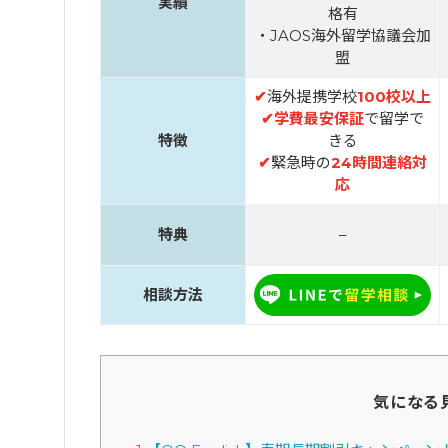
実績
格有
・JAOS海外留学協議会加
盟
✔
海外提携学校
100校以上
✔
学費最安保証
で留学で
特徴
きる
✔
緊急時の
24時間連絡対
応
特典
–
相談方法
気になる