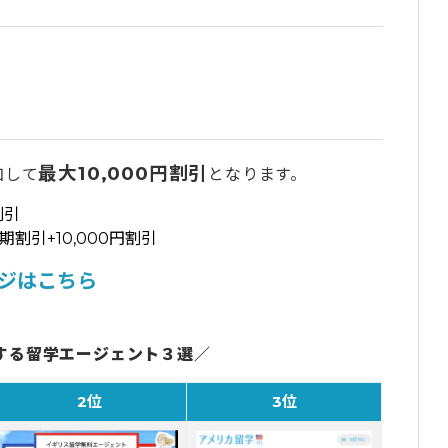
最大10,000円割引
加して
となります。
割引
引+10,000円割引
ページはこちら
する留学エージェント３選／
2位
3位