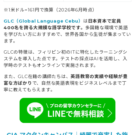
※1米ドル=161円で換算（2026年6月時点）
GLC（Global Language Cebu）
は
日本資本で定員
400名を誇る大規模な語学学校です。
多国籍な環境で英語
を学びたい方におすすめで、世界各国から生徒が集まってい
ます。
GLCの特徴は、フィリピン初のITに特化したラーニングシ
ステムを導入した点です。テストの採点はAIを活用し、入
学時のテストもオンラインで実施されます。
また、GLC在籍の講師たちは、
英語教育の実績や経験が豊
富な方ばかり
で、自然な英語表現をビジネスレベルまで丁
寧に教えてもらえます。
CIA マクタンキャンパス｜綺麗で充実した施