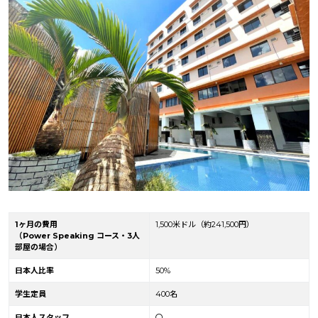
1ヶ月の費用
1,500米ドル（
約241,500円
）
（Power Speaking コース・3人
部屋の場合）
日本人比率
50%
学生定員
400名
日本人スタッフ
〇