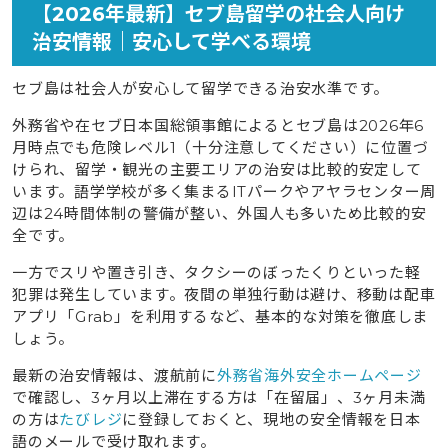
【2026年最新】セブ島留学の社会人向け
治安情報｜安心して学べる環境
セブ島は社会人が安心して留学できる治安水準です。
外務省や在セブ日本国総領事館によるとセブ島は2026年6
月時点でも危険レベル1（十分注意してください）に位置づ
けられ、留学・観光の主要エリアの治安は比較的安定して
います。語学学校が多く集まるITパークやアヤラセンター周
辺は24時間体制の警備が整い、外国人も多いため比較的安
全です。
一方でスリや置き引き、タクシーのぼったくりといった軽
犯罪は発生しています。夜間の単独行動は避け、移動は配車
アプリ「Grab」を利用するなど、基本的な対策を徹底しま
しょう。
最新の治安情報は、渡航前に
外務省海外安全ホームページ
で確認し、3ヶ月以上滞在する方は「在留届」、3ヶ月未満
の方は
たびレジ
に登録しておくと、現地の安全情報を日本
語のメールで受け取れます。