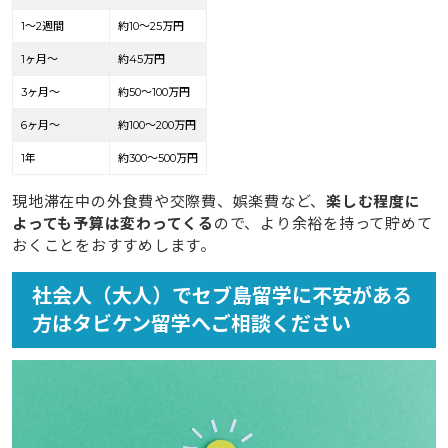
1〜2週間
約10〜25万円
1ヶ月〜
約45万円
3ヶ月〜
約50〜100万円
6ヶ月〜
約100〜200万円
1年
約300〜500万円
現地滞在中の外食費や交際費、娯楽費など、
楽しむ程度に
よっても予算は変わってくる
ので、より余裕を持って貯めて
おくことをおすすめします。
社会人（大人）でセブ島留学に不安がある
方はタビケン留学へご相談ください