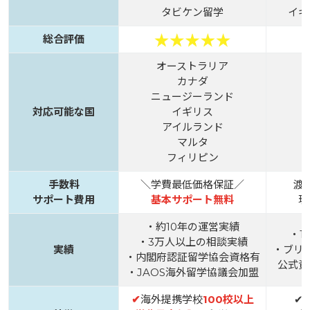
タビケン留学
イギ
総合評価
オーストラリア
カナダ
ニュージーランド
対応可能な国
イギリス
アイルランド
マルタ
フィリピン
手数料
＼学費最低価格保証／
渡
サポート費用
基本サポート無料
現
・約10年の運営実績
・1
・3万人以上の相談実績
実績
・ブリ
・内閣府認証留学協会資格有
公式資
・JAOS海外留学協議会加盟
✔
海外提携学校
100校以上
✔