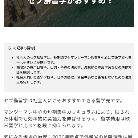
【この記事の要約】
社会人のセブ島留学は、短期間でもマンツーマン授業を中心に英語学習へ集
中しやすい点が魅力です。
期間別の費用目安や、目的・予算の決め方、渡航前の英語学習などの準備方
法を解説します。
社会人向けの語学学校や、仕事の整理、資金準備など後悔しないための注意
点も紹介します。
セブ島留学は社会人にこそおすすめできる留学先です。
マンツーマン中心の短期集中カリキュラムにより、限られ
た休暇でも効率的に英語力を伸ばせるうえ、留学費用は欧
米留学と比べて格段に抑えられます。
気になる現地の治安も2026年時点で外務省の危険情報は最