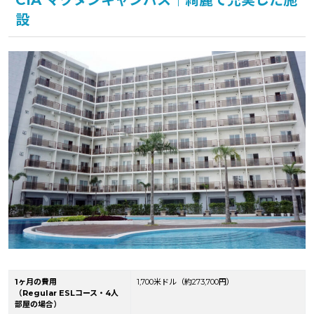
設
1ヶ月の費用
1,700米ドル（
約273,700円
）
（Regular ESLコース・4人
部屋の場合）