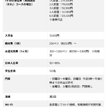
1ヶ月の滞在費（実践英語
1人部屋：214,500円
（ESL）コースの場合）
2人部屋：176,000円
3人部屋：152,900円
4人部屋：141,900円
6人部屋：125,400円
※食事代込
入学金
15,000円
教材費（1冊）
200ペソ（約520円）～
水道光熱費（1ヶ月）
300～1,500ペソ（
約780〜3,900円
） ※利用
分
日本人比率
50～80%
学生定員
120名
門限
・月曜日〜木曜日、日曜日 : 午前5時〜午後11
時までの外出は許可
・金曜日、土曜日(祝前日) : 門限無し
清掃
週2回
Wi-Fi
各部屋にてWi-Fi接続、有線接続が利用可能