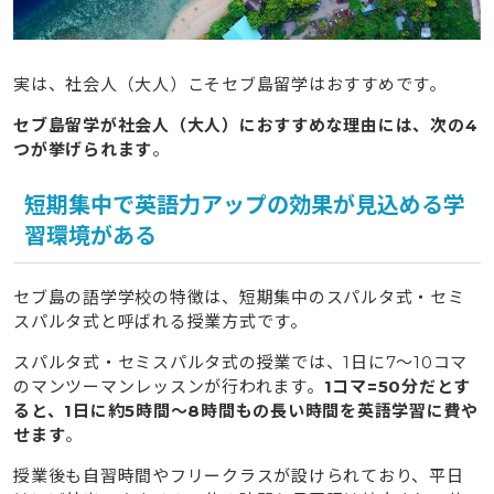
って済ませる
4.4
留学中は収入がなくなるので諸費用を賄える貯金
を用意しておく
実は、社会人（大人）こそセブ島留学はおすすめです。
5
社会人（大人）でセブ島留学に不安がある方はタビケン
セブ島留学が社会人（大人）におすすめな理由には、次の4
留学へご相談ください
つが挙げられます
。
6
タビケン留学がおすすめする社会人（大人）向けのセブ
短期集中で英語力アップの効果が見込める学
島の語学学校
習環境がある
6.1
GLC（Global Language Cebu）｜英語初心者に
おすすめ
セブ島の語学学校の特徴は、短期集中のスパルタ式・セミ
6.2
CIA マクタンキャンパス｜綺麗で充実した施設
スパルタ式と呼ばれる授業方式です。
6.3
3D Academy｜格安の費用で通える
スパルタ式・セミスパルタ式の授業では、1日に7〜10コマ
のマンツーマンレッスンが行われます。
1コマ=50分だとす
7
社会人（大人）のセブ島留学で後悔しないために気を付
ると、1日に約5時間〜8時間もの長い時間を英語学習に費や
けたいこと
せます
。
7.1
職場での仕事や各種手続きなどは着実に済ませてか
ら留学に臨む
授業後も自習時間やフリークラスが設けられており、平日