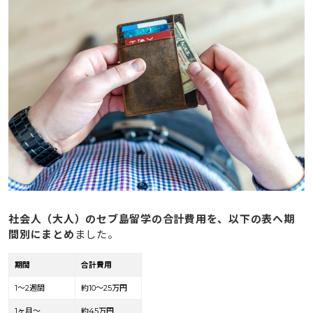
社会人（大人）の
セブ島留学の合計費用を、以下の表へ期
間別にまとめ
ました。
期間
合計費用
1〜2週間
約10〜25万円
1ヶ月〜
約45万円