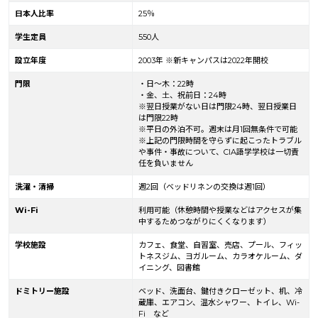
日本人比率
25％
学生定員
550人
設立年度
2003年 ※新キャンパスは2022年開校
門限
・日～木：22時
・金、土、祝前日：24時
※翌日授業がない日は門限24時、翌日授業日
は門限22時
※平日の外泊不可。週末は月1回無条件で可能
※上記の門限時間を守らずに起こったトラブル
や事件・事故について、CIA語学学校は一切責
任を負いません
洗濯・清掃
週2回（ベッドリネンの交換は週1回）
Wi-Fi
利用可能（休憩時間や授業などはアクセスが集
中するためつながりにくくなります）
学校施設
カフェ、食堂、自習室、売店、プール、フィッ
トネスジム、ヨガルーム、カラオケルーム、ダ
イニング、図書館
ドミトリー施設
ベッド、洗面台、鍵付きクローゼット、机、冷
蔵庫、エアコン、温水シャワー、トイレ、Wi-
Fi など