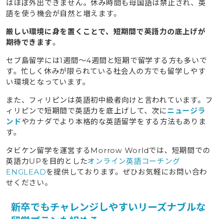
はほぼ外出できません。休み時間も母国語は禁止され、英
7.2
目的なしで留学を始めたり受動的な勉強スタイル
語を使う機会が自然と増えます。
を続けたりしない
厳しい環境に身を置くことで、短期間で英語力の底上げが
7.3
留学費用の安さだけを追い求めて滞在中の生活を
期待できます
。
我慢しすぎない
セブ島留学には1週間〜4週間と短期で留学する方も多いで
8
セブ島留学にかかる費用は社会人（大人）でも奨学金で
す。忙しく休みが限られている社会人の方でも留学しやす
負担を減らせます
い環境となっています。
9
社会人（大人）でセブ島留学にチャレンジして短期で英
また、フィリピンは英語初中級者向けと言われています。フ
語力を上げよう
ィリピンで短期間で英語力を底上げして、次に
ニュージラ
ンド
やカナダでより本格的な英語留学をする方法もありま
10
pecoちゃんが語る、語学学校で英語力アップ＆英語だ
す。
けのホームディナー体験！
タビケン留学を運営するMorrow Worldでは、短期間での
英語力UPを目的とした
オンライン英語コーチング
ENGLEAD
を提供しております。ぜひお気軽にお問い合わ
せください。
新卒でもチャレンジしやすいリーズナブルな