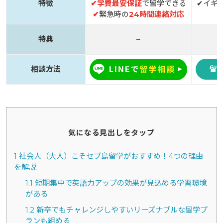
特徴
✔
学費最安保証
で留学できる
✔イギ
✔
緊急時の
24時間連絡対応
特典
–
相談方法
留
気になる見出しをタップ
1
社会人（大人）こそセブ島留学がおすすめ！4つの理由
を解説
1.1
短期集中で英語力アップの効果が見込める学習環境
がある
1.2
新卒でもチャレンジしやすいリーズナブルな留学プ
ランも組める