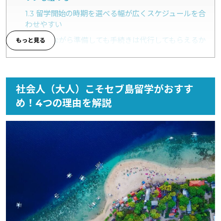
1.3
留学開始の時期を選べる幅が広くスケジュールを合
わせやすい
1.4
働きながら準備しても手続きは代行してもらえるか
ら手間がほとんどない
2
社会人（大人）のセブ島留学の費用はいくらくらいかか
る？
社会人（大人）こそセブ島留学がおすす
め！4つの理由を解説
3
【2026年最新】セブ島留学の社会人向け治安情報｜安
心して学べる環境
4
社会人（大人）のセブ島留学に向けての準備のポイント
を紹介
4.1
セブ島留学の目的・目標を明確にして必要な期間・
予算を割り出す
4.2
渡航前から仕事の合間に英語の基礎的な勉強を進
めておく
4.3
必要書類の準備・申請はスケジュールに余裕を持