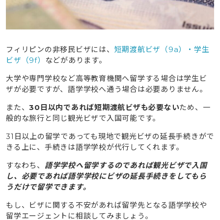
6.3
現地でのアルバイトは原則禁止
7
【注意】オーバーステイ・ACR-i CARDの再発行には追
加費用（罰金）がかかります
フィリピンの非移民ビザには、
短期渡航ビザ（9a）・学生
ビザ（9f）
などがあります。
8
補足｜30日以上の滞在が決まっていれば日本で事前にビ
ザを申請できる
大学や専門学校など高等教育機関へ留学する場合は学生ビ
8.1
ビザ申請に必要なもの
ザが必要ですが、語学学校へ通う場合は必要ありません。
8.2
申請窓口と手続きにかかる期間
また、
30日以内であれば短期渡航ビザも必要ない
ため、一
般的な旅行と同じ観光ビザで入国可能です。
8.3
ビザを取得するまでの流れ
31日以上の留学であっても現地で観光ビザの延長手続きがで
9
タビケン留学はビザ関連だけでなくフィリピン留学を全
きる上に、手続きは語学学校が代行してくれます。
面サポートいたします
すなわち、
語学学校へ留学するのであれば観光ビザで入国
10
pecoちゃんが語る、語学学校で英語力アップ＆英語だ
し、必要であれば語学学校にビザの延長手続きをしてもら
けのホームディナー体験！
うだけで留学できます。
もし、ビザに関する不安があれば留学先となる語学学校や
留学エージェントに相談してみましょう。