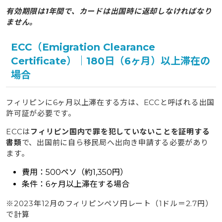
有効期限は1年間で、カードは出国時に返却しなければなり
ません。
ECC（Emigration Clearance
Certificate）｜180日（6ヶ月）以上滞在の
場合
フィリピンに6ヶ月以上滞在する方は、ECCと呼ばれる出国
許可証が必要です。
ECCは
フィリピン国内で罪を犯していないことを証明する
書類
で、出国前に自ら移民局へ出向き申請する必要があり
ます。
費用：500ペソ（約1,350円）
条件：6ヶ月以上滞在する場合
※2023年12月のフィリピンペソ円レート（1ドル＝2.7円）
で計算