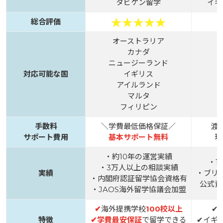
タビケン留学
イギ
総合評価
オーストラリア
カナダ
ニュージーランド
対応可能な国
イギリス
アイルランド
マルタ
フィリピン
手数料
＼学費最低価格保証／
渡
サポート費用
基本サポート無料
現
・約10年の運営実績
・1
・3万人以上の相談実績
実績
・ブリ
・内閣府認証留学協会資格有
公式資
・JAOS海外留学協議会加盟
✔
海外提携学校
100校以上
✔
特徴
✔
学費最安保証
で留学できる
✔イギ