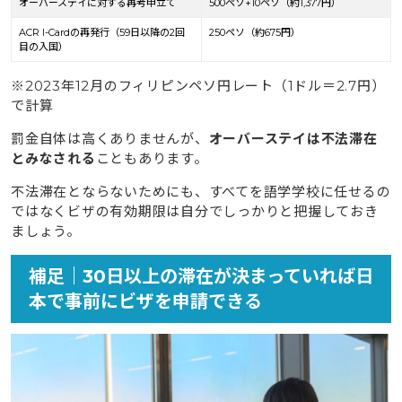
オーバーステイに対する再考申立て
500ペソ+10ペソ（約1,377円）
ACR I-Cardの再発行（59日以降の2回
250ペソ（約675円）
目の入国）
※2023年12月のフィリピンペソ円レート（1ドル＝2.7円）
で計算
罰金自体は高くありませんが、
オーバーステイは不法滞在
とみなされる
こともあります。
不法滞在とならないためにも、すべてを語学学校に任せるの
ではなくビザの有効期限は自分でしっかりと把握しておき
ましょう。
補足｜30日以上の滞在が決まっていれば日
本で事前にビザを申請できる