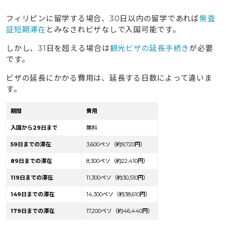
フィリピンに留学する場合、30日以内の留学であれば
無査
証短期滞在
とみなされビザなしで入国可能です。
しかし、31日を超える場合は
観光ビザの延長手続き
が必要
です。
ビザの延長にかかる費用は、延長する日数によって違いま
す。
期間
費用
入国から29日まで
無料
59日までの滞在
3,600ペソ（約9,720円）
89日までの滞在
8,300ペソ（約22,410円）
119日までの滞在
11,300ペソ（約30,510円）
149日までの滞在
14,300ペソ（約38,610円）
179日までの滞在
17,200ペソ（約46,440円）