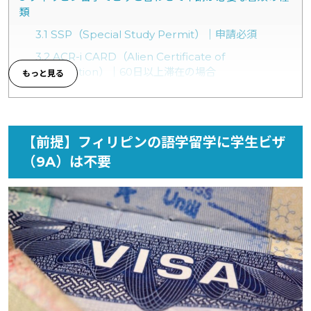
類
3.1
SSP（Special Study Permit）｜申請必須
3.2
ACR-i CARD（Alien Certificate of
Registration）｜60日以上滞在の場合
3.3
ECC（Emigration Clearance Certificate）｜
180日（6ヶ月）以上滞在の場合
4
フィリピン留学の滞在期間別でビザ等申請にかかる費用
【前提】フィリピンの語学留学に学生ビザ
を紹介
（9A）は不要
5
フィリピン留学のビザ申請に関して不安があればタビケ
ン留学へご相談ください
6
フィリピン留学でビザを取得する際に知っておきたいこ
と
6.1
日本での手続き不要で現地に渡ってから申請する書
類がほとんど
6.2
原本とコピーの提出が求められることが多い