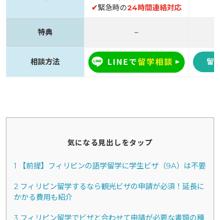
✔
緊急時の
24時間連絡対応
特典
–
相談方法
留
気になる見出しをタップ
1
【前提】フィリピンの語学留学に学生ビザ（9A）は不要
2
フィリピン留学するなら観光ビザの申請が必須！延長に
かかる費用も紹介
3
フィリピン留学でビザと合わせて申請が必要な書類の種