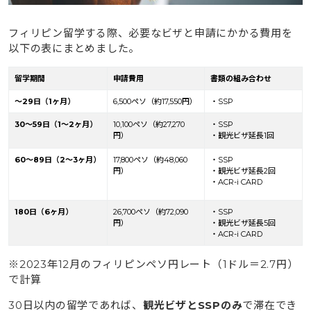
フィリピン留学する際、必要なビザと申請にかかる費用を
以下の表にまとめました。
留学期間
申請費用
書類の組み合わせ
～29日（1ヶ月）
6,500ペソ（約17,550円）
・SSP
30～59日（1～2ヶ月）
10,100ペソ（約27,270
・SSP
円）
・観光ビザ延長1回
60～89日（2～3ヶ月）
17,800ペソ（約48,060
・SSP
円）
・観光ビザ延長2回
・ACR-i CARD
180日（6ヶ月）
26,700ペソ（約72,090
・SSP
円）
・観光ビザ延長5回
・ACR-i CARD
※2023年12月のフィリピンペソ円レート（1ドル＝2.7円）
で計算
30日以内の留学であれば、
観光ビザとSSPのみ
で滞在でき