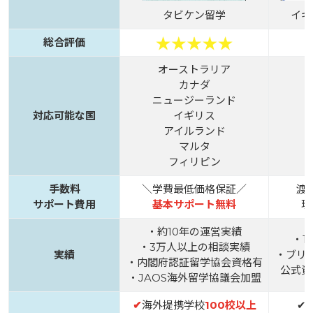
タビケン留学
イギ
総合評価
オーストラリア
カナダ
ニュージーランド
対応可能な国
イギリス
アイルランド
マルタ
フィリピン
手数料
＼学費最低価格保証／
渡
サポート費用
基本サポート無料
現
・約10年の運営実績
・1
・3万人以上の相談実績
実績
・ブリ
・内閣府認証留学協会資格有
公式資
・JAOS海外留学協議会加盟
✔
海外提携学校
100校以上
✔