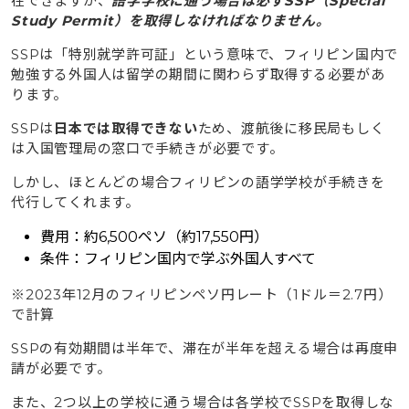
在できますが、
語学学校に通う場合は必ずSSP（Special
Study Permit）を取得しなければなりません。
SSPは「特別就学許可証」という意味で、フィリピン国内で
勉強する外国人は留学の期間に関わらず取得する必要があ
ります。
SSPは
日本では取得できない
ため、渡航後に移民局もしく
は入国管理局の窓口で手続きが必要です。
しかし、ほとんどの場合フィリピンの語学学校が手続きを
代行してくれます。
費用：約6,500ペソ（約17,550円）
条件：フィリピン国内で学ぶ外国人すべて
※2023年12月のフィリピンペソ円レート（1ドル＝2.7円）
で計算
SSPの有効期間は半年で、滞在が半年を超える場合は再度申
請が必要です。
また、2つ以上の学校に通う場合は各学校でSSPを取得しな