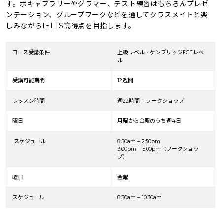
す。ボキャブラリーやグラマー、テスト練習はもちろんプレゼ
ンテーション、グループワークなどを通してクラスメイトと楽
しみながらIELTS高得点を目指します。
コース受講条件
上級レベル・ケンブリッジFCEレベ
ル
受講可能期間
12週間
レッスン時間
週22時間 + ワークショップ
曜日
月曜から金曜のうち週4日
スケジュール
8:50am – 2:50pm
3:00pm – 5:00pm（ワークショッ
プ）
曜日
金曜
スケジュール
8:30am – 10:30am