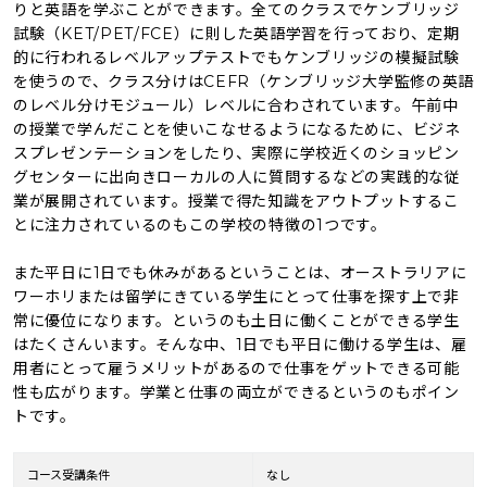
りと英語を学ぶことができます。全てのクラスでケンブリッジ
試験（KET/PET/FCE）に則した英語学習を行っており、定期
的に行われるレベルアップテストでもケンブリッジの模擬試験
を使うので、クラス分けはCEFR（ケンブリッジ大学監修の英語
のレベル分けモジュール）レベルに合わされています。午前中
の授業で学んだことを使いこなせるようになるために、ビジネ
スプレゼンテーションをしたり、実際に学校近くのショッピン
グセンターに出向きローカルの人に質問するなどの実践的な従
業が展開されています。授業で得た知識をアウトプットするこ
とに注力されているのもこの学校の特徴の1つです。
また平日に1日でも休みがあるということは、オーストラリアに
ワーホリまたは留学にきている学生にとって仕事を探す上で非
常に優位になります。というのも土日に働くことができる学生
はたくさんいます。そんな中、1日でも平日に働ける学生は、雇
用者にとって雇うメリットがあるので仕事をゲットできる可能
性も広がります。学業と仕事の両立ができるというのもポイン
トです。
コース受講条件
なし