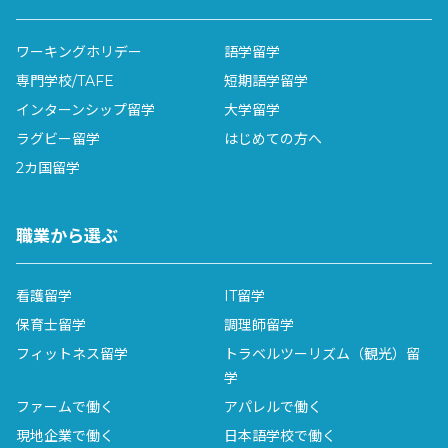
ワーキングホリデー
語学留学
専門学校/TAFE
短期語学留学
インターンシップ留学
大学留学
ラグビー留学
はじめての方へ
2カ国留学
職業から選ぶ
看護留学
IT留学
保育士留学
調理師留学
フィットネス留学
トラベルツーリズム（観光）留
学
ファームで働く
アパレルで働く
現地企業で働く
日本語学校で働く