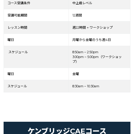
コース受講条件
中上級レベル
受講可能期間
12週間
レッスン時間
週22時間 + ワークショップ
曜日
月曜から金曜のうち週4日
スケジュール
8:50am – 2:50pm
3:00pm – 5:00pm（ワークショッ
プ）
曜日
金曜
スケジュール
8:30am – 10:30am
ケンブリッジCAEコース