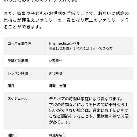
いう方におすすめのプログラムです。
また、家事や子どものお世話を手伝うことで、お互いに感謝の
気持ちが芽生えファミリーの一員となり第二のファミリーを作
ることができます。
コース受講条件
Intermediateレベル
※最低12週間デミペアにコミットできる方
受講可能期間
12週間～
レッスン時間
週15時間
曜日
月曜 – 金曜
スケジュール
デミペアの時間は家庭により異なります。
学校の時間などにより平日の間に十分なお手
伝いができない場合は、週末にお手伝いをす
るなど調節をすることや、柔軟性を持つ必要
があります。
開始日
毎週月曜日