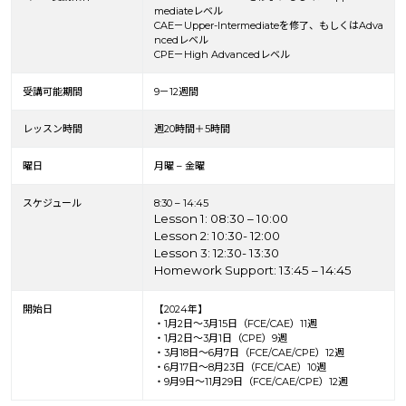
mediate
レベル
CAE
－
Upper-Intermediateを修了、もしくはAdva
ncedレベル
CPE
－
High Advancedレベル
受講可能期間
9－12週間
レッスン時間
週20時間＋5時間
曜日
月曜 – 金曜
スケジュール
8:30 – 14:45
Lesson 1: 08:30 – 10:00
Lesson 2: 10:30- 12:00
Lesson 3: 12:30- 13:30
Homework Support: 13:45 – 14:45
開始日
【2024年】
・1月2日～3月15日（FCE/CAE）11週
・1月2日～3月1日（CPE）9週
・3月18日～6月7日（FCE/CAE/CPE）12週
・6月17日～8月23日（FCE/CAE）10週
・9月9日～11月29日（FCE/CAE/CPE）12週