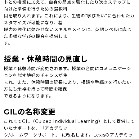
トとの授業に加えて、⾃⾝の弱点を強化したり次のステップに
向けた準備を⾏うための選択科
目を取り⼊れます。これにより、⽣徒の“学びたい”に合わせたカ
スタマイズが可能になり、基
礎⼒の強化に⽋かせないスキルをメインに、英語レベルに応じ
た多様な学びの機会を提供しま
す。
授業・休憩時間の⾒直し
授業と休憩時間が変更されます。授業の合間にコミュニケーシ
ョンを試す絶好のチャンスが⽣
まれ、また、休憩時間の延⻑により、相談や⼿続きを⾏いたい
⽅にも余裕を持って時間を確保
できるようになります。
GILの名称変更
これまでGIL（Guided Individual Learning）として提供して
いたサポートを、「アカデミッ
ク/ホームワークサポート」 に改名します。Lexisのアカデミッ