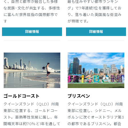
く、自然と都市が融合した多様
最も住みやすい都市ランキン
な民族･文化が共生する、多様性
グ」で7年連続1位を獲得してお
に富んだ世界屈指の国際都市で
り、落ち着いた英国風な街並み
す
が特徴です。
詳細情報
詳細情報
ゴールドコースト
ブリスベン
クイーンズランド（QLD）州南
クイーンズランド（QLD）州南
東部に位置する、ゴールドコー
東部に位置し、シドニー、メル
スト。亜熱帯性気候に属し、年
ボルンに次ぐオーストラリア第3
間晴天率は約70％と1年を通して
の都市であるブリスベン。都会