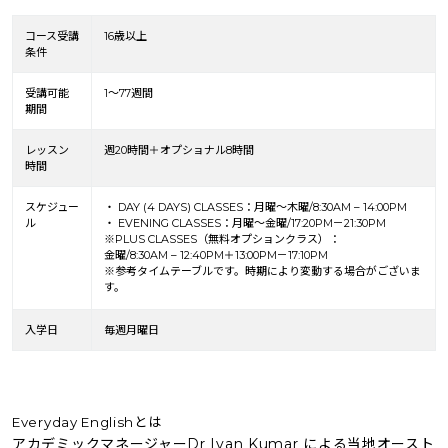
コース受講
16歳以上
条件
受講可能
1～77週間
期間
レッスン
週20時間＋オプショナル8時間
時間
スケジュー
・ DAY (4 DAYS) CLASSES：月曜〜木曜/8:30AM – 14:00PM
ル
・ EVENING CLASSES：月曜～金曜/17:20PM－21:30PM
※PLUS CLASSES（無料オプションクラス）：
金曜/8:30AM – 12:40PM＋13:00PM－17:10PM
※参考タイムテーブルです。時期により変動する場合がございま
す。
入学日
毎週月曜日
Everyday Englishとは
アカデミックマネージャーDr Ivan Kumar による当地オースト