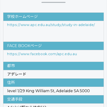
学校ホームページ
https://www.apc.edu.au/study/study-in-adelaide/
FACE BOOKページ
https://www.facebook.com/apc.edu.au
都市
アデレード
住所
level 1/29 King William St, Adelaide SA 5000
交通手段