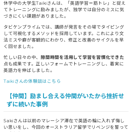
休学中の大学生Taikiさんは、「英語学習＝筋トレ」と捉え
てトレーニングに励みましたが、独学では自分のミスに気
づきにくい課題がありました。
タビケンプライムでは、講師が発言をその場でタイピング
して可視化するメソッドを採用しています。これにより文
法ミスや癖が客観的にわかり、修正と改善のサイクルを早
く回せました。
忙しい日々の中、
隙間時間を活用して学習を習慣化できた
点も成果です。正しいフォームでトレーニングし、着実に
英語力を伸ばしました。
Taikiさんの体験談はこちら
【仲間】励まし合える仲間がいたから挫折せ
ずに続いた事例
Sakiさんは以前のマレーシア滞在で英語の輪に入れず悔し
い思いをし、今回のオーストラリア留学でリベンジを誓って