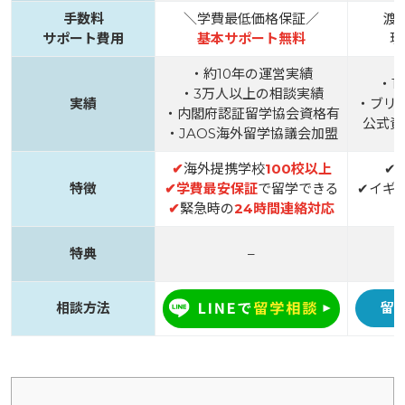
手数料
＼学費最低価格保証／
渡
サポート費用
基本サポート無料
現
・約10年の運営実績
・1
・3万人以上の相談実績
実績
・ブリ
・内閣府認証留学協会資格有
公式資
・JAOS海外留学協議会加盟
✔
海外提携学校
100校以上
✔
特徴
✔
学費最安保証
で留学できる
✔イギ
✔
緊急時の
24時間連絡対応
特典
–
相談方法
留