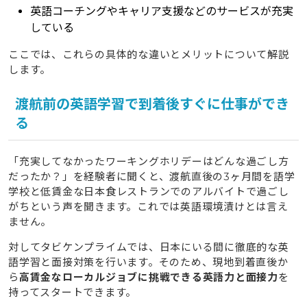
英語コーチングやキャリア支援などのサービスが充実
5
タビケンプライムに関するよくある質問（FAQ）
している
5.1
英語力がゼロの初心者でも効果はありますか？
ここでは、これらの具体的な違いとメリットについて解説
5.2
仕事や大学と両立しながら受講することは可能で
します。
すか？
5.3
現地で費用を回収できる仕組みとはどのようなも
渡航前の英語学習で到着後すぐに仕事ができ
のですか？
る
6
まとめ：タビケンプライムを活用して留学・ワーホリを
成功させよう
「充実してなかったワーキングホリデーはどんな過ごし方
だったか？」を経験者に聞くと、渡航直後の3ヶ月間を語学
学校と低賃金な日本食レストランでのアルバイトで過ごし
がちという声を聞きます。これでは英語環境漬けとは言え
ません。
対してタビケンプライムでは、日本にいる間に徹底的な英
語学習と面接対策を行います。そのため、現地到着直後か
ら
高賃金なローカルジョブに挑戦できる英語力と面接力
を
持ってスタートできます。