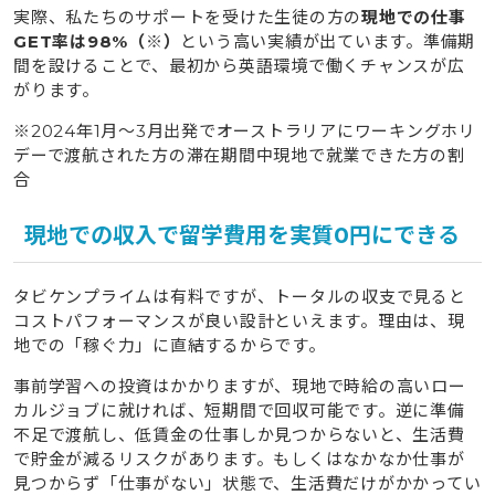
実際、私たちのサポートを受けた生徒の方の
現地での仕事
GET率は98%（※）
という高い実績が出ています。準備期
間を設けることで、最初から英語環境で働くチャンスが広
がります。
※2024年1月〜3月出発でオーストラリアにワーキングホリ
デーで渡航された方の滞在期間中現地で就業できた方の割
合
現地での収入で留学費用を実質0円にできる
タビケンプライムは有料ですが、トータルの収支で見ると
コストパフォーマンスが良い設計といえます。理由は、現
地での「稼ぐ力」に直結するからです。
事前学習への投資はかかりますが、現地で時給の高いロー
カルジョブに就ければ、短期間で回収可能です。逆に準備
不足で渡航し、低賃金の仕事しか見つからないと、生活費
で貯金が減るリスクがあります。もしくはなかなか仕事が
見つからず「仕事がない」状態で、生活費だけがかかってい