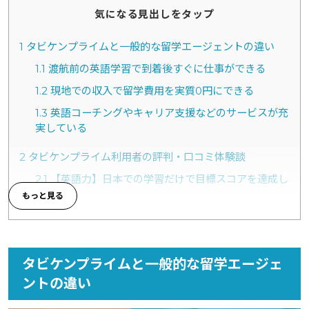
気になる見出しをタップ
1
タビケンプライムと一般的な留学エージェントの違い
1.1
渡航前の英語学習で到着後すぐに仕事ができる
1.2
現地での収入で留学費用を実質0円にできる
1.3
英語コーチングやキャリア支援などのサービスが充
実している
2
タビケンプライム利用者の評判・口コミ体験談
2.1
【英語力】日本での学習だけで目標スコアを達成し
た事例
2.2
【仕事探し】渡航前に面接対策を完了させて自信
がついた事例
2.3
【学習習慣】発話を可視化するメソッドで継続で
タビケンプライムと一般的な留学エージェ
きた事例
ントの違い
2.4
【仲間】励まし合える仲間がいたから挫折せずに
続いた事例