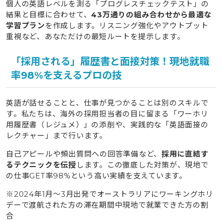
個人の英語レベルを測る「プログレスチェックテスト」の
結果と目標に合わせて、
43万通りの組み合わせから最適な
学習プラン
を作成します。リスニング強化やアウトプット
重視など、あなただけの最短ルートを提示します。
「採用される」履歴書と面接対策！現地就職
率98%を支えるプロの技
英語が話せることと、仕事が見つかることは別のスキルで
す。私たちは、海外の採用担当者の目に留まる「ワーホリ
用履歴書（レジュメ）」の添削や、実践的な「英語面接の
レクチャー」まで行います。
自己アピールや頻出質問への回答準備など、
採用に直結す
るテクニックを伝授
します。この徹底した対策が、現地で
の仕事GET率98%という高い実績を支えています。
※2024年1月〜3月出発でオーストラリアにワーキングホリ
デーで渡航された方の滞在期間中現地で就業できた方の割
合