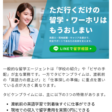
3
タビケンプライムが合わない人の特徴と注意点
3.1
「現地に行けばなんとかなる」と考えている人には
学習が大変
3.2
渡航前の数ヶ月間、毎日の学習時間を最優先で確
保する覚悟が必要
3.3
自分のペースや自己流で勉強を進めたい人には向か
ない
4
結果が出るのには理由がある！タビケンプライムの徹底
サポートの全貌
一般的な留学エージェントは「学校の紹介」や「ビザの手
4.1
あなただけの最短ルート！43万通りから導き出す
配」が主な業務です。一方でタビケンプライムは、渡航前
オーダーメイドカリキュラム
の「英語力の底上げ」と「仕事探しの準備」に重点を置い
ている点が大きく異なります。
4.2
「採用される」履歴書と面接対策！現地就職率
98%を支えるプロの技
タビケンプライムには、主に以下の3つの特徴があります。
4.3
留学中も帰国後もずっと安心。キャリアのプロに
渡航前の英語学習で到着後すぐに仕事ができる
よる就職・転職フルサポート
現地での収入で留学費用を実質0円にできる