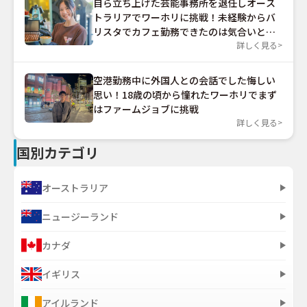
自ら立ち上げた芸能事務所を退任しオース
トラリアでワーホリに挑戦！未経験からバ
リスタでカフェ勤務できたのは気合いと根
性だった？
詳しく見る
空港勤務中に外国人との会話でした悔しい
思い！18歳の頃から憧れたワーホリでまず
はファームジョブに挑戦
詳しく見る
国別カテゴリ
オーストラリア
ニュージーランド
カナダ
イギリス
アイルランド