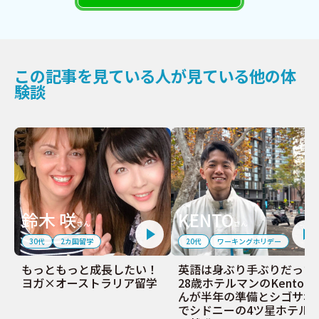
この記事を見ている人が見ている他の体
験談
鈴木 咲
KENTO
さん
さん
30代
2カ国留学
20代
ワーキングホリデー
もっともっと成長したい！
英語は身ぶり手ぶりだった
ヨガ×オーストラリア留学
28歳ホテルマンのKentoさ
んが半年の準備とシゴサポ
でシドニーの4ツ星ホテル