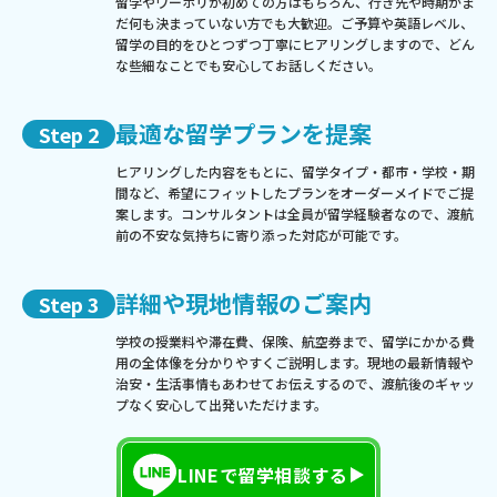
留学やワーホリが初めての方はもちろん、行き先や時期がま
だ何も決まっていない方でも大歓迎。ご予算や英語レベル、
留学の目的をひとつずつ丁寧にヒアリングしますので、どん
な些細なことでも安心してお話しください。
最適な留学プランを提案
Step 2
ヒアリングした内容をもとに、留学タイプ・都市・学校・期
間など、希望にフィットしたプランをオーダーメイドでご提
案します。コンサルタントは全員が留学経験者なので、渡航
前の不安な気持ちに寄り添った対応が可能です。
詳細や現地情報のご案内
Step 3
学校の授業料や滞在費、保険、航空券まで、留学にかかる費
用の全体像を分かりやすくご説明します。現地の最新情報や
治安・生活事情もあわせてお伝えするので、渡航後のギャッ
プなく安心して出発いただけます。
LINEで留学相談する