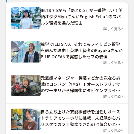
IELTS 7.5から「あと0.5」が一番難しい！英
語オタクMiyuさんがEnglish Fella 1のスパ
ルタ環境を選んだ理由
詳しく見る
独学でIELTS7.0、それでもフィリピン留学
を選んだ理由！英語上級者のFuyukaさんが
BLUE OCEANで実感したセブの価値
詳しく見る
元芸能マネージャー樺澤まどかの次なる挑
戦はロンドン（YMS）！オーストラリアで
のワーホリから帰国後にタビケンプライム
を受講した理由とは？
詳しく見る
自ら立ち上げた芸能事務所を退任しオース
トラリアでワーホリに挑戦！未経験からバ
リスタでカフェ勤務できたのは気合いと根
性だった？
詳しく見る