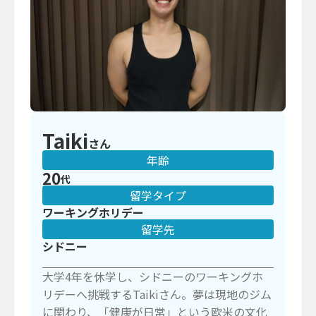
Taiki
さん
年齢
20
代
留学タイプ
ワーキングホリデー
留学先
シドニー
大学4年を休学し、シドニーのワーキングホ
リデーへ挑戦するTaikiさん。夢は現地のジム
に関わり、「健康が日常」という欧米の文化