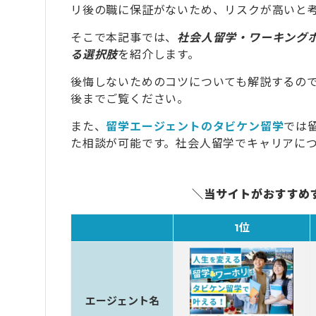
リ後の職に保証がないため、リスクが高いと
そこで本記事では、
社会人留学・ワーキング
る選択肢
を紹介します。
後悔しないためのコツについても解説するの
後までご覧ください。
また、
留学エージェントのタビケン留学
では
た相談が可能です。社会人留学でキャリアに
＼当サイトがおすすめ
1位
エージェント名