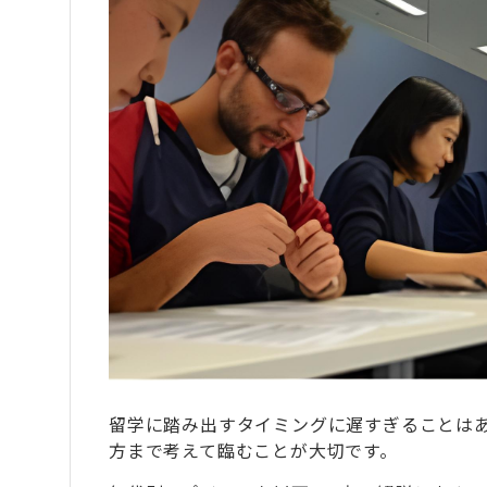
6
社会人留学におすすめの国
7
社会人が海外留学・ワーホリを経験して得
7.1
英語への苦手意識が薄れて日本語以外
7.2
異文化・多様な価値観に触れることで
7.3
未経験の事柄や行ったことがない土地
8
社会人も海外留学・ワーホリ参加者は増えて
9
社会人留学・ワーホリの準備からその後の
10
後悔しないために社会人留学・ワーホリ中
10.1
渡航の目的を振り返って計画通りに行
10.2
新しいことに次々と挑戦して日々刺激
10.3
周りの人と交流を図って国籍や言語の
留学に踏み出すタイミングに遅すぎることは
方まで考えて臨むことが大切です。
10.4
自分の強みや経験を棚卸しし言語化す