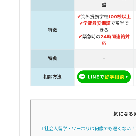
盟
✔
海外提携学校
100校以上
✔
学費最安保証
で留学で
特徴
きる
✔
緊急時の
24時間連絡対
応
特典
–
相談方法
気になる
1
社会人留学・ワーホリは何歳でも遅くない！