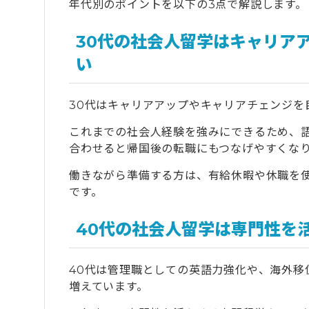
10.5
資金がショートしないように日々の出
年代別のポイントを以下の3点で解説します。
11
社会人留学・ワーホリ後のキャリアを考え
30代の社会人留学はキャリア
12
社会人がその後を考えたときに留学・ワー
い
12.1
正社員で帰国後のキャリアが決まって
12.2
日本の住居をはじめ所有物はどうする
30代はキャリアアップやキャリアチェンジを
12.3
留学中に限らず帰国直後も生活に困ら
これまでの社会人経験を強みにできるため、
12.4
英語の基礎学習を早急に始め渡航まで
合わせると帰国後の転職にもつなげやすくな
12.5
留学中や帰国後の在り方について相談
働きながら準備する方は、有給休暇や休職を使
です。
13
社会人留学・ワーホリを検討しているなら
40代の社会人留学は専門性を
14
pecoちゃん＆おさるさん、タビケン留学
戦！
40代は管理職としての英語力強化や、海外移
増えています。