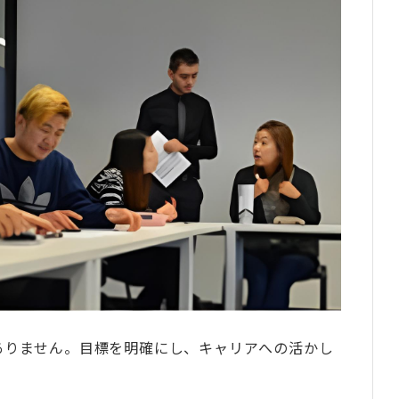
られるキャリア以外への好影響
の情報をキャッチアップしやすくなる
周囲の人々への理解が進み社会を見る視野が広がる
などへのチャレンジに踏み切りやすくなる
いる！悩んでいるなら早めの今がチャンス
ことまで不安があればタビケン留学へ
から意識しておきたいこと
動できているか
と学びを得られているか
壁を超えたつながりを作れているか
ありません。目標を明確にし、キャリアへの活かし
る準備はできているか