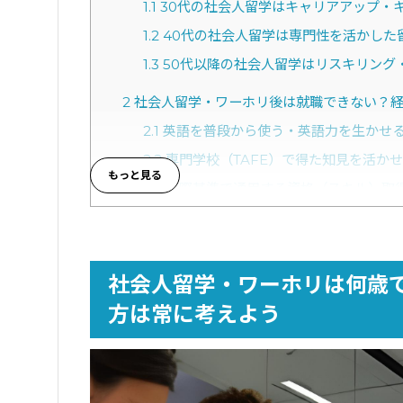
1.1
30代の社会人留学はキャリアアップ・
1.2
40代の社会人留学は専門性を活かした
1.3
50代以降の社会人留学はリスキリング
2
社会人留学・ワーホリ後は就職できない？経
2.1
英語を普段から使う・英語力を生かせ
2.2
専門学校（TAFE）で得た知見を活か
2.3
国際基準で通用する資格（スキル）取
3
社会人は留学・ワーホリした後にそのまま現
4
社会人留学・ワーホリ後は就職だけじゃな
社会人留学・ワーホリは何歳
4.1
独立・起業する
方は常に考えよう
4.2
大学・大学院・専門学校（TAFE）な
4.3
フリーターになる
5
社会人留学の費用はいくら？期間別・国別