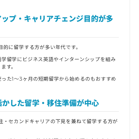
費と予算のバランスはとれているか
ないと後悔しやすい
アップ・キャリアチェンジ目的が多
ホリの準備段階で気をつけること
ない場合はなるべく休職を選ぶ
か対応を慎重に検討する
目的に留学する方が多い年代です。
ないだけの貯金を用意しておく
語学留学にビジネス英語やインターンシップを組み
に日常会話レベルを目指して勉強する
ります。
できるメンターを見つけておく
った1〜3ヶ月の短期留学から始めるのもおすすめ
準備と計画を念入りに行いましょう
活かした留学・移住準備が中心
でオーストラリアで語学学校＆ホームステイに挑
住・セカンドキャリアの下見を兼ねて留学する方が