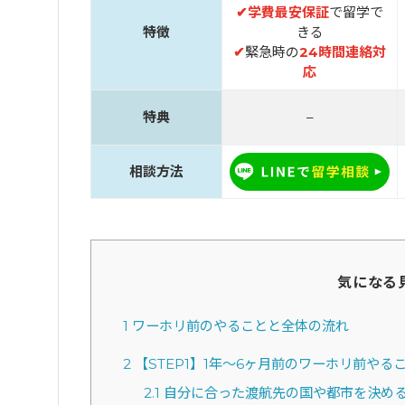
✔
学費最安保証
で留学で
特徴
きる
✔
緊急時の
24時間連絡対
応
特典
–
相談方法
気になる
1
ワーホリ前のやることと全体の流れ
2
【STEP1】1年〜6ヶ月前のワーホリ前やる
2.1
自分に合った渡航先の国や都市を決め