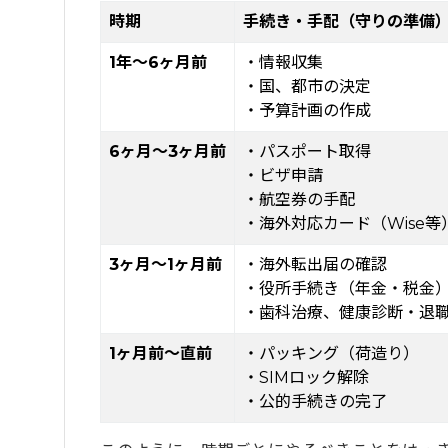
時期
手続き・手配（守りの準備
9
まとめ：ワーホリ前のやることの質が留学
1
年〜6ヶ月前
・情報収集
・国、都市の決定
・予算計画の作成
6ヶ月〜3ヶ月前
・パスポート取得
・ビザ申請
・航空券の手配
・海外対応カード（Wise等
3ヶ月〜1ヶ月前
・海外転出届の確認
・役所手続き（年金・税金
・歯科治療、健康診断
・退
1ヶ月前〜直前
・パッキング（荷造り）
・SIMロック解除
・公的手続きの完了