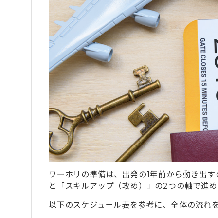
5.2
スマホのSIMロック解除と通信手段の
5.3
英語面接の練習をしておく
6
ワーホリ前のやることを実践して成功した
6.1
現地で店長に抜擢された事例（杉山大
6.2
五つ星ホテルの仕事を獲得した事例（A
6.3
1年間で130万円の貯金に成功した事例（T
7
ワーホリ前のやることをサポートする「タ
7.1
一般的なワーホリと「準備の質」でこ
7.2
専属コンサルタントがあなただけの「
8
ワーホリ前のやることに関するよくある質問
ワーホリの準備は、出発の1年前から動き出す
8.1
英語力ゼロでも準備すれば大丈夫です
と「スキルアップ（攻め）」の2つの軸で進め
8.2
準備期間はどれくらい必要ですか？
以下のスケジュール表を参考に、全体の流れ
8.3
エージェントを使わずに一人で準備で