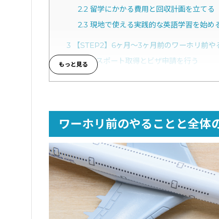
2.2
留学にかかる費用と回収計画を立てる
2.3
現地で使える実践的な英語学習を始め
3
【STEP2】6ヶ月〜3ヶ月前のワーホリ前や
3.1
パスポート取得とビザ申請を行う
3.2
航空券の手配と資金の準備をする
3.3
【推奨】「Wiseデビットカード」を
3.4
英文履歴書（レジュメ）を作成してお
ワーホリ前のやることと全体
4
【STEP3】3ヶ月〜1ヶ月前のワーホリ前や
4.1
退職の手続きと引き継ぎを行う
4.2
海外転出届と役所の手続き（年金・税
4.3
歯科治療と健康診断を済ませておく
5
【STEP4】1ヶ月前〜直前のワーホリ前やる
5.1
必要な持ち物を準備してパッキングす