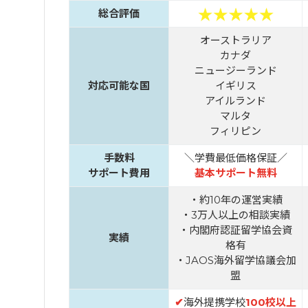
総合評価
オーストラリア
カナダ
ニュージーランド
対応可能な国
イギリス
アイルランド
マルタ
フィリピン
手数料
＼学費最低価格保証／
サポート費用
基本サポート無料
・約10年の運営実績
・3万人以上の相談実績
・内閣府認証留学協会資
実績
格有
・JAOS海外留学協議会加
盟
✔
海外提携学校
100校以上