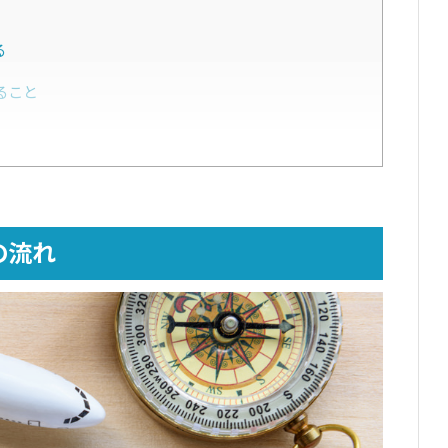
る
ること
作成して資金を準備する
く
の流れ
ること
金）
こと
る