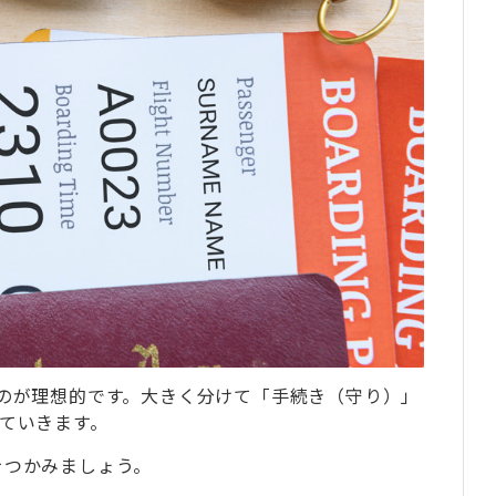
確認
先輩たちの事例
樹さん）
・Kさん）
omohiroさん）
ビケンプライム」の特徴
れだけ差がつく
費用回収ロードマップ」を作成
（FAQ）
のが理想的です。大きく分けて「手続き（守り）」
か？
ていきます。
をつかみましょう。
きますか？