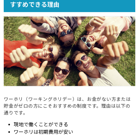
すすめできる理由
4
語学学校に行かない以外でワーホリの費用を抑える方法
はある？
4.1
時給が高い国でワーホリをする
4.2
カナダなどチップ文化がある国に行く
4.3
一人暮らしではなくルームシェアをする
4.4
外食を控えて自炊をする
5
ワーホリに必要な貯金額の目安とは？どれくらいあれば
行ける？
5.1
渡航前に準備しておきたい初期費用とおおよその金
額
ワーホリ（ワーキングホリデー）は、お金がない方または
5.2
現地で働きながら生活費をまかなう場合のポイン
貯金がゼロの方にこそおすすめの制度です。理由は以下の
ト
通りです。
5.3
貯金が少ない・ゼロで出発する場合の注意点とリ
現地で働くことができる
スク
ワーホリは初期費用が安い