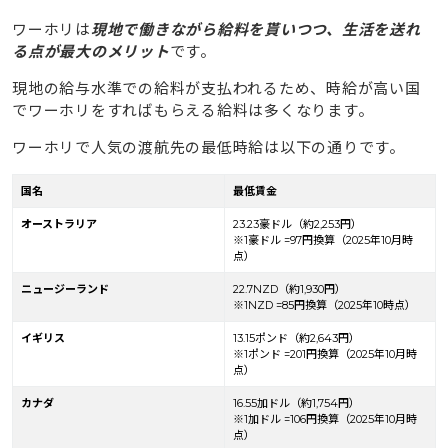
ワーホリは
現地で働きながら給料を貰いつつ、生活を送れ
る点が最大のメリット
です。
現地の給与水準での給料が支払われるため、時給が高い国
でワーホリをすればもらえる給料は多くなります。
ワーホリで人気の渡航先の最低時給は以下の通りです。
国名
最低賃金
オーストラリア
23.23豪ドル（約2,253円）
※1豪ドル =97円換算（2025年10月時
点）
ニュージーランド
22.7NZD（約1,930円）
※1NZD =85円換算（2025年10時点）
イギリス
13.15ポンド（約2,643円）
※1ポンド =201円換算（2025年10月時
点）
カナダ
16.55加ドル（約1,754円）
※1加ドル =106円換算（2025年10月時
点）