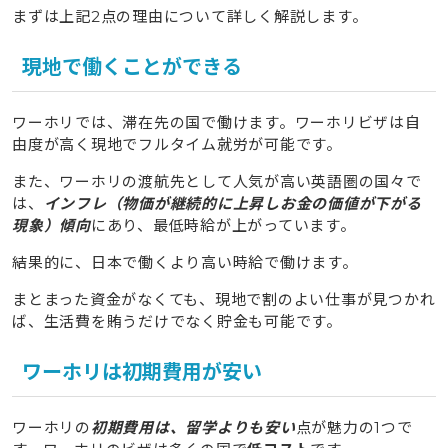
6
ワーホリ中にお金が足りなくなったときの対処法
まずは上記2点の理由について詳しく解説します。
6.1
現地で短期アルバイトを見つけて収入を補う
現地で働くことができる
6.2
日本の家族や友人に一時的な支援をお願いする
6.3
帰国前に節約を徹底して支出を減らす
ワーホリでは、滞在先の国で働けます。ワーホリビザは自
7
ワーホリでお金ないときにおすすめな国の特徴
由度が高く現地でフルタイム就労が可能です。
7.1
時給が高い国
また、ワーホリの渡航先として人気が高い英語圏の国々で
は、
インフレ（物価が継続的に上昇しお金の価値が下がる
7.2
アルバイトが見つかりやすい国
現象）傾向
にあり、最低時給が上がっています。
7.3
カナダなどチップ文化がある国
結果的に、日本で働くより高い時給で働けます。
7.4
物価が安い国
まとまった資金がなくても、現地で割のよい仕事が見つかれ
8
ワーホリでお金ないときに使える奨学金はある？
ば、生活費を賄うだけでなく貯金も可能です。
9
ワーホリでお金ないときに借りることができるローン
ワーホリは初期費用が安い
9.1
教育ローン
9.2
フリーローン
ワーホリの
初期費用は、留学よりも安い
点が魅力の1つで