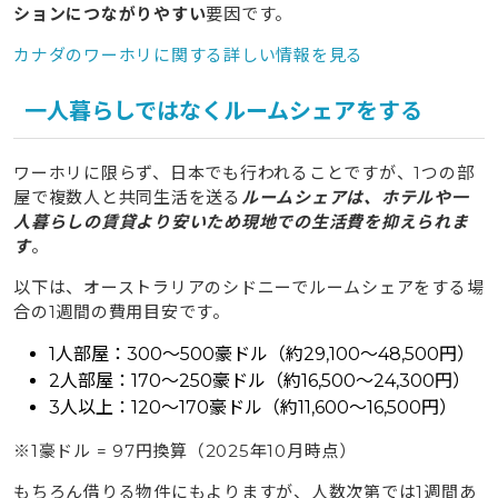
ションにつながりやすい
要因です。
カナダのワーホリに関する詳しい情報を見る
一人暮らしではなくルームシェアをする
ワーホリに限らず、日本でも行われることですが、1つの部
屋で複数人と共同生活を送る
ルームシェアは、ホテルや一
人暮らしの賃貸より安いため現地での生活費を抑えられま
す
。
以下は、オーストラリアのシドニーでルームシェアをする場
合の1週間の費用目安です。
1人部屋：300〜500豪ドル（約29,100〜48,500円）
2人部屋：170〜250豪ドル（約16,500〜24,300円）
3人以上：120〜170豪ドル（約11,600〜16,500円）
※1豪ドル = 97円換算（2025年10月時点）
もちろん借りる物件にもよりますが、人数次第では1週間あ