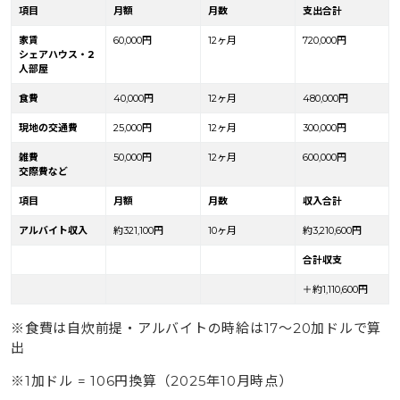
項目
月額
月数
支出合計
家賃
60,000円
12ヶ月
720,000円
シェアハウス・2
人部屋
食費
40,000円
12ヶ月
480,000円
現地の交通費
25,000円
12ヶ月
300,000円
雑費
50,000円
12ヶ月
600,000円
交際費など
項目
月額
月数
収入合計
アルバイト収入
約321,100円
10ヶ月
約3,210,600円
合計収支
＋約1,110,600円
※食費は自炊前提・アルバイトの時給は17〜20加ドルで算
出
※1加ドル = 106円換算（2025年10月時点）