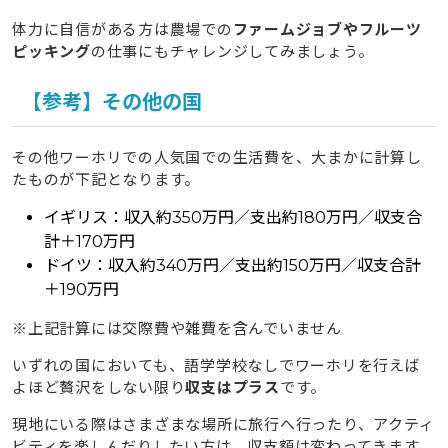
体力に自信がある方は農場での
ファームジョブやフルーツ
ピッキング
の仕事にもチャレンジしてみましょう。
【参考】その他の国
その他ワーホリでの人気国での生活費を、大まかに計算し
たものが下記となります。
イギリス：収入約350万円／支出約180万円／収支合
計＋170万円
ドイツ：収入約340万円／支出約150万円／収支合計
＋190万円
※上記計算には交際費や雑費を含んでいません
いずれの国においても、語学学校なしでワーホリを行えば
よほど贅沢をしない限り
収支はプラス
です。
現地にいる際はさまざまな場所に旅行へ行ったり、アクティ
ビティを楽しんだりしたい方は、収支額は変わってきます。