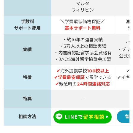
マルタ
フィリピン
手数料
＼学費最低価格保証／
渡
サポート費用
基本サポート無料
現
・約10年の運営実績
・1
・3万人以上の相談実績
実績
・ブリ
・内閣府認証留学協会資格有
公式資
・JAOS海外留学協議会加盟
✔
海外提携学校
100校以上
✔
特徴
✔
学費最安保証
で留学できる
✔イギ
✔
緊急時の
24時間連絡対応
特典
–
相談方法
留