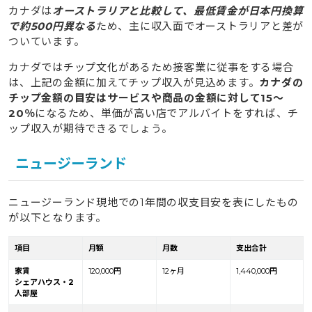
カナダは
オーストラリアと比較して、最低賃金が日本円換算
で約500円異なる
ため、主に収入面でオーストラリアと差が
ついています。
カナダではチップ文化があるため接客業に従事をする場合
は、上記の金額に加えてチップ収入が見込めます。
カナダの
チップ金額の目安はサービスや商品の金額に対して15〜
20％
になるため、単価が高い店でアルバイトをすれば、チ
ップ収入が期待できるでしょう。
ニュージーランド
ニュージーランド現地での1年間の収支目安を表にしたもの
が以下となります。
項目
月額
月数
支出合計
家賃
120,000円
12ヶ月
1,440,000円
シェアハウス・2
人部屋