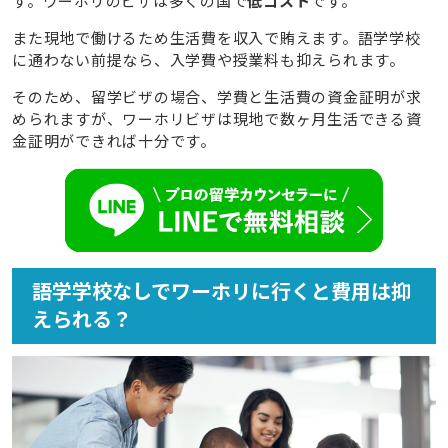
す。ワーホリのビザは多くの国で
低コスト
です。
9.3
カードローン
また現地で働けるため生活費を収入で賄えます。語学学校
10
ワーホリでローンを借りる際の注意点
に通わない前提なら、入学費や授業料も抑えられます。
10.1
審査に時間がかかるため準備は早めにする
そのため、留学ビザの場合、学費と生活費の資金証明が求
10.2
ワーホリ後の生活が不安な人には不向き
められますが、ワーホリビザは現地で数ヶ月生活できる資
金証明ができれば十分です。
11
語学学校なしでワーホリに行くデメリット
11.1
コミュニティが狭まる
11.2
英語（外国語）実践の場が職場のみに限られてし
まう
11.3
多様な文化に触れる機会を逃してしまう
語学学校なしでワーホリに行くと費用は抑
12
語学学校なしでワーホリをするのに向いている人の特
えられる？
徴
12.1
ワーホリにかかる費用をできる限り抑えたい人
12.2
すでに日常会話レベルの英会話（現地の言葉）が
できる人