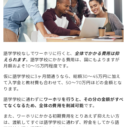
12.3
自発的にコミュニケーションを取ることができる
人
13
タビケン留学は語学学校に通ってからのワーホリをお
すすめしています
14
英語初心者でも安心！pecoちゃんがタビケン留学のサ
ポートで自信を手にする
語学学校なしでワーホリに行くと、
全体でかかる費用は抑
えられます
。語学学校にかかる費用は、国にもよりますが
月額およそ10〜15万円程度です。
仮に語学学校に3ヶ月間通うなら、総額30〜45万円に加え
て入学金と教材費も合わせて、50〜70万円ほどの金額とな
ります。
語学学校に通わずに
ワーホリを行うと、その分の金額がすべ
てなくなるため、全体の費用を削減可能
です。
また、ワーホリにかかる初期費用をとりあえず抑えたい方
は、渡航してすぐは語学学校に通わず、貯金をしてから語