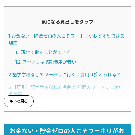
気になる見出しをタップ
1
お金ない・貯金ゼロの人こそワーホリがおすすめできる
理由
1.1
現地で働くことができる
1.2
ワーホリは初期費用が安い
2
語学学校なしでワーホリに行くと費用は抑えられる？
3
【国別】語学学校なしの場合で1年間のワーホリにかか
る費用
3.1
オーストラリア
3.2
カナダ
3.3
ニュージーランド
お金ない・貯金ゼロの人こそワーホリがお
3.4
【参考】その他の国