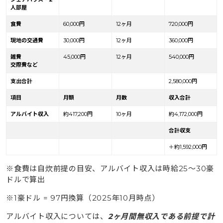
人部屋
食費
60,000円
12ヶ月
720,000円
現地の交通費
30,000円
12ヶ月
360,000円
雑費
45,000円
12ヶ月
540,000円
交際費など
支出合計
2,580,000円
項目
月額
月数
収入合計
アルバイト収入
約417,200円
10ヶ月
約4,172,000円
合計収支
＋約1,592,000円
※食費は自炊前提の目安、アルバイト収入は時給25〜30豪
ドルで算出
※1豪ドル = 97円換算（2025年10月時点）
アルバイト収入については、
2ヶ月間無収入である前提で計