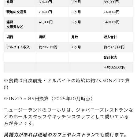
食費
30,000円
12ヶ月
360,000円
現地の交通費
20,000円
12ヶ月
240,000円
雑費
45,000円
12ヶ月
540,000円
交際費など
項目
月額
月数
収入合計
アルバイト収入
約296,500円
10ヶ月
約2,965,000円
合計収支
＋約385,000円
※食費は自炊前提・アルバイトの時給は約23.50NZDで算
出
※1NZD = 85円換算（2025年10月時点）
ニュージーランドのワーホリは、ジャパニーズレストランな
どのホールスタッフやキッチンスタッフとして働いている
方が多いです。
英語力があれば現地のカフェやレストラン
でも働けます。