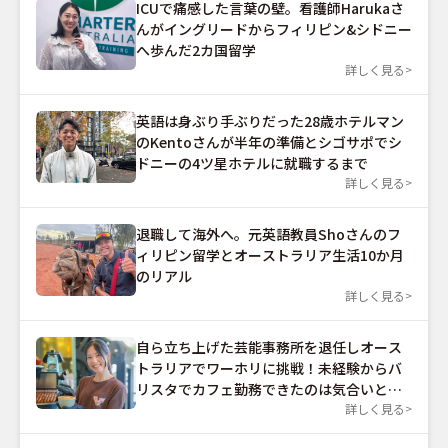
ICUで痛感した言葉の壁。看護師Harukaさ
んがイングリードからフィリピン&シドニー
へ歩んだ2カ国留学
詳しく見る
英語は身ぶり手ぶりだった28歳ホテルマン
のKentoさんが半年の準備とシゴサポでシ
ドニーの4ツ星ホテルに就職するまで
詳しく見る
退職して海外へ。元英語教員Shoさんのフ
ィリピン留学とオーストラリア生活10か月
のリアル
詳しく見る
自ら立ち上げた芸能事務所を退任しオース
トラリアでワーホリに挑戦！未経験からバ
リスタでカフェ勤務できたのは気合いと根
性だった？
詳しく見る