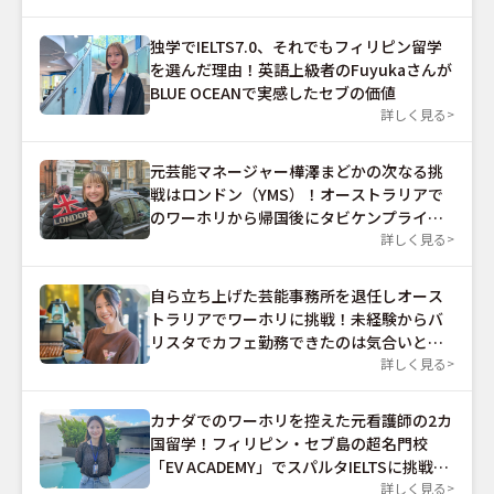
独学でIELTS7.0、それでもフィリピン留学
を選んだ理由！英語上級者のFuyukaさんが
BLUE OCEANで実感したセブの価値
詳しく見る
元芸能マネージャー樺澤まどかの次なる挑
戦はロンドン（YMS）！オーストラリアで
のワーホリから帰国後にタビケンプライム
を受講した理由とは？
詳しく見る
自ら立ち上げた芸能事務所を退任しオース
トラリアでワーホリに挑戦！未経験からバ
リスタでカフェ勤務できたのは気合いと根
性だった？
詳しく見る
カナダでのワーホリを控えた元看護師の2カ
国留学！フィリピン・セブ島の超名門校
「EV ACADEMY」でスパルタIELTSに挑戦す
る
詳しく見る