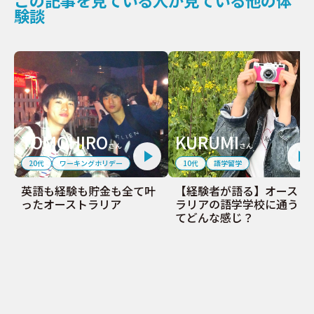
この記事を見ている人が見ている他の体
験談
TOMOHIRO
KURUMI
さん
さん
20代
ワーキングホリデー
10代
語学留学
英語も経験も貯金も全て叶
【経験者が語る】オースト
ったオーストラリア
ラリアの語学学校に通うっ
てどんな感じ？