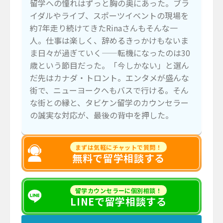
留学への憧れはずっと胸の奥にあった。ブラ
イダルやライブ、スポーツイベントの現場を
約7年走り続けてきたRinaさんもそんな一
人。仕事は楽しく、辞めるきっかけもないま
ま日々が過ぎていく——転機になったのは30
歳という節目だった。「今しかない」と選ん
だ先はカナダ・トロント。エンタメが盛んな
街で、ニューヨークへもバスで行ける。そん
な街との縁と、タビケン留学のカウンセラー
の誠実な対応が、最後の背中を押した。
まずは気軽にチャットで質問！
無料で留学相談する
留学カウンセラーに個別相談！
LINEで留学相談する