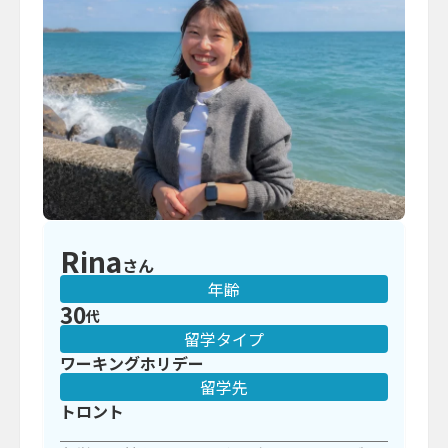
Rina
さん
年齢
30
代
留学タイプ
ワーキングホリデー
留学先
トロント