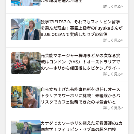
ルタ環境を選んだ理由
詳しく見る
独学でIELTS7.0、それでもフィリピン留学
を選んだ理由！英語上級者のFuyukaさんが
BLUE OCEANで実感したセブの価値
詳しく見る
元芸能マネージャー樺澤まどかの次なる挑
戦はロンドン（YMS）！オーストラリアで
のワーホリから帰国後にタビケンプライム
を受講した理由とは？
詳しく見る
自ら立ち上げた芸能事務所を退任しオース
トラリアでワーホリに挑戦！未経験からバ
リスタでカフェ勤務できたのは気合いと根
性だった？
詳しく見る
カナダでのワーホリを控えた元看護師の2カ
国留学！フィリピン・セブ島の超名門校