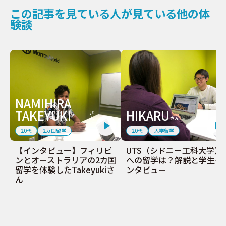
この記事を見ている人が見ている他の体
験談
NAMIHIRA
TAKEYUKI
HIKARU
さ
ん
さん
20代
2カ国留学
20代
大学留学
【インタビュー】フィリピ
UTS（シドニー工科大学）
ンとオーストラリアの2カ国
への留学は？解説と学生イ
留学を体験したTakeyukiさ
ンタビュー
ん