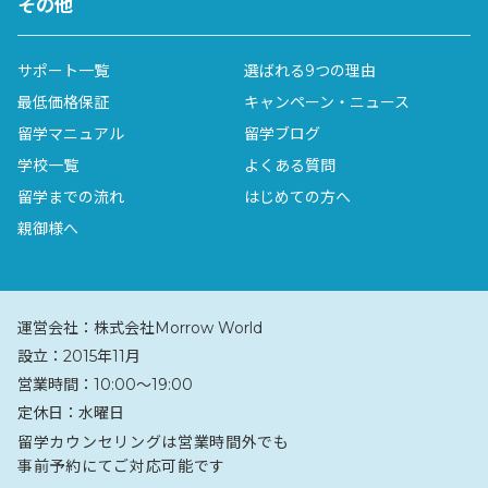
その他
English Unlimited（EU）Sydney CBD Campusに
ついて詳しく見る
サポート一覧
選ばれる9つの理由
最低価格保証
キャンペーン・ニュース
留学マニュアル
留学ブログ
学校一覧
よくある質問
留学までの流れ
はじめての方へ
親御様へ
English Unlimited（EU）Manly
Campus
運営会社：
株式会社Morrow World
イングリッシュ・アンリミテッド
設立：
2015年11月
営業時間：
10:00〜19:00
APCの姉妹校であるEUは、一般英語はもちろんIELTSや
ケンブリッジ検定コースなど幅広く提供しています。経験
定休日：
水曜日
豊富な質の高い教師陣とリーズナブルな価格、多国籍の環
留学カウンセリングは営業時間外でも
境が人気の学校です。
事前予約にてご対応可能です