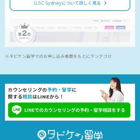
ILSC Sydneyについて詳しく見る
※タビケン留学でのお申し込み者数をもとにランクづけ
Greenwich College Sydney
グリニッジカレッジ・シドニー
カウンセリングの
予約・留学
に
関する
相談
はLINEから！
グリニッジカレッジはシドニーシティの中心、タウンホー
ルから徒歩6分の好立地に位置し、2005年11月にオープン
した約20年の歴史を持つ老舗の語学学校です。「すべての
学生が希望する英語のゴールを達成させる」というミッシ
ョンを掲げており、高レベルな資格を持つ教師陣とフレン
ドリーなスタッフの提供に力を入れています。そのため、
就学中は先生だけでなくスタッフにも相談しやすい環境が