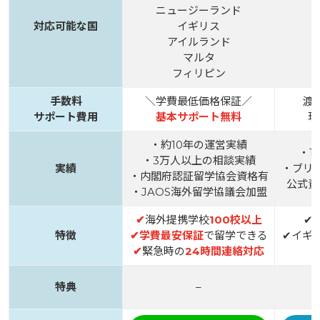
ニュージーランド
対応可能な国
イギリス
アイルランド
マルタ
フィリピン
手数料
＼学費最低価格保証／
渡
サポート費用
基本サポート無料
現
・約10年の運営実績
・1
・3万人以上の相談実績
実績
・ブリ
・内閣府認証留学協会資格有
公式資
・JAOS海外留学協議会加盟
✔
海外提携学校
100校以上
✔
特徴
✔
学費最安保証
で留学できる
✔イギ
✔
緊急時の
24時間連絡対応
特典
–