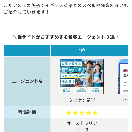
またアメリカ英語やイギリス英語との
スペル
や
発音
の違いも
ご紹介していきます！
＼当サイトがおすすめする留学エージェント３選／
1位
エージェント名
タビケン留学
イギ
総合評価
オーストラリア
カナダ