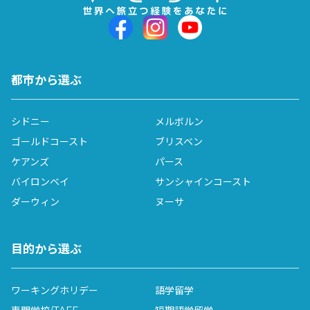
整っており、英語の初心者でも安心して学習できる環境が
整っています。
Greenwich College Sydneyについて詳しく見る
都市から選ぶ
シドニー
メルボルン
ゴールドコースト
ブリスベン
ケアンズ
パース
バイロンベイ
サンシャインコースト
ダーウィン
ヌーサ
ELSIS Sydney Campus
エルシス・シドニーキャンパス
目的から選ぶ
先生との20分のプライベートレッスンが何度でも無料受
講可、日本人が少なく英語環境でしっかり学べます。就職
支援ワークショップやビジネス英語、企業インターンシッ
ワーキングホリデー
語学留学
プにも力を入れており、キャリア志向の方にもおすすめで