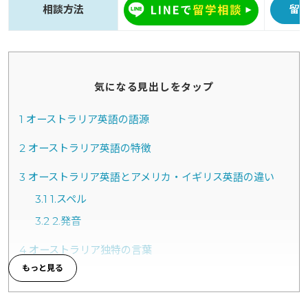
相談方法
留
気になる見出しをタップ
1
オーストラリア英語の語源
2
オーストラリア英語の特徴
3
オーストラリア英語とアメリカ・イギリス英語の違い
3.1
1.スペル
3.2
2.発音
4
オーストラリア独特の言葉
5
まとめ