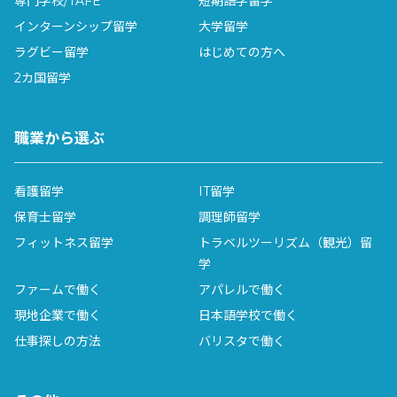
専門学校/TAFE
短期語学留学
す。
インターンシップ留学
大学留学
ラグビー留学
はじめての方へ
ELSIS Sydney Campusについて詳しく見る
2カ国留学
職業から選ぶ
看護留学
IT留学
保育士留学
調理師留学
フィットネス留学
トラベルツーリズム（観光）留
English Unlimited（EU）Sydney
学
CBD Campus
ファームで働く
アパレルで働く
イングリッシュ・アンリミテッド
現地企業で働く
日本語学校で働く
APCの姉妹校であるEUは、一般英語はもちろんIELTSや
仕事探しの方法
バリスタで働く
ケンブリッジ検定コース、ビジネス英語など幅広く提供し
ています。経験豊富な質の高い教師陣とリーズナブルな価
格、多国籍の環境が人気の学校です。