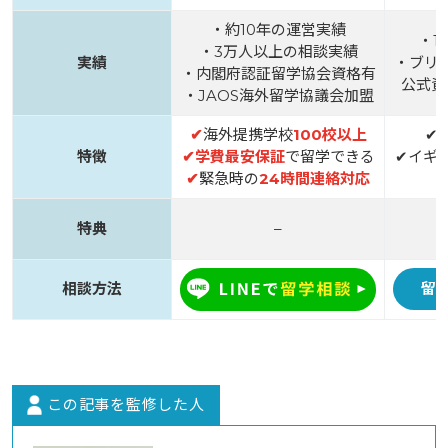
・約10年の運営実績
・1
・3万人以上の相談実績
実績
・ブリ
・内閣府認証留学協会資格有
公式資
・JAOS海外留学協議会加盟
✔
海外提携学校
100校以上
✔
特徴
✔
学費最安保証
で留学できる
✔イギ
✔
緊急時の
24時間連絡対応
特典
–
相談方法
留
この記事を監修した人