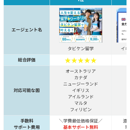
エージェント名
タビケン留学
イギ
総合評価
オーストラリア
カナダ
ニュージーランド
対応可能な国
イギリス
アイルランド
マルタ
フィリピン
手数料
＼学費最低価格保証／
渡
サポート費用
基本サポート無料
現