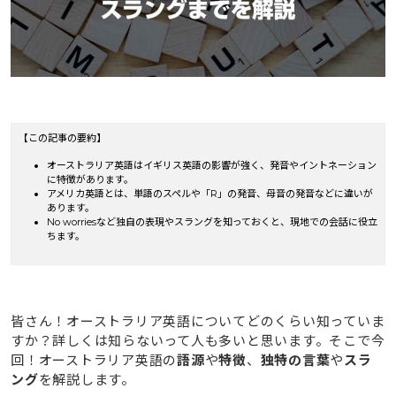
【この記事の要約】
オーストラリア英語はイギリス英語の影響が強く、発音やイントネーション
に特徴があります。
アメリカ英語とは、単語のスペルや「R」の発音、母音の発音などに違いが
あります。
No worriesなど独自の表現やスラングを知っておくと、現地での会話に役立
ちます。
皆さん！オーストラリア英語についてどのくらい知っていま
すか？詳しくは知らないって人も多いと思います。そこで今
回！オーストラリア英語の
語源
や
特徴
、
独特の言葉
や
スラ
ング
を解説します。