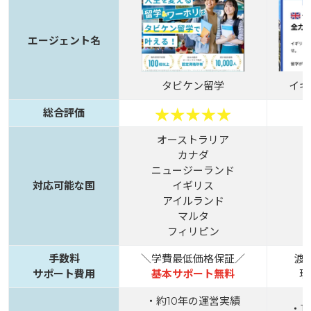
エージェント名
タビケン留学
イギ
総合評価
オーストラリア
カナダ
ニュージーランド
対応可能な国
イギリス
アイルランド
マルタ
フィリピン
手数料
＼学費最低価格保証／
渡
サポート費用
基本サポート無料
現
・約10年の運営実績
・1