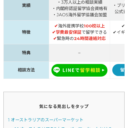
・3万人以上の相談実績
実績
・ブリ
・内閣府認証留学協会資格有
公式資
・JAOS海外留学協議会加盟
✔
海外提携学校
100校以上
✔
特徴
✔
学費最安保証
で留学できる
✔イギ
✔
緊急時の
24時間連絡対応
特典
–
相談方法
留
気になる見出しをタップ
1
オーストラリアのスーパーマーケット