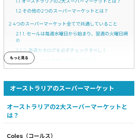
1.1
オーストラリアの2大スーパーマーケットとは？
1.2
その他の2つのスーパーマーケットとは？
2
4つのスーパーマーケット全てで共通していること
2.1
1. セールは毎週水曜日から始まり、翌週の火曜日締
め
2.2
2. 毎週カタログを必ずチェックすべし！
2.3
3. マイバックを持って行くように！
2.4
４. 値引きシールを見逃すな！
3
ColesとWoolworthで共通している点
オーストラリアのスーパーマーケット
3.1
1. 自社ブランドが狙い目！
3.2
2. ポイントカードを作ってお得に買い物しよう！
オーストラリアの2大スーパーマーケットと
は？
4
何をどこで買えばいいの？
4.1
私が普段ALDIで買うもの
4.2
私が普段Colesで買うもの
Coles（コールス）