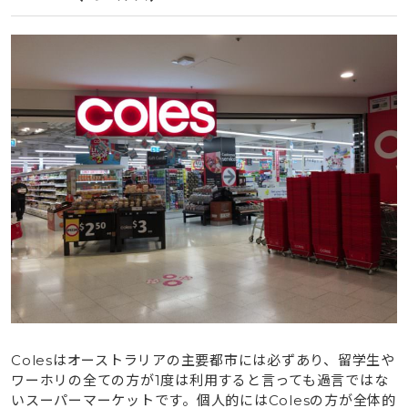
4.3
WoolworthとIGAに関して
5
最後に
6
【物価高騰？】シドニーのスーパー物価調査！動画で紹
介
Colesはオーストラリアの主要都市には必ずあり、留学生や
ワーホリの全ての方が1度は利用すると言っても過言ではな
いスーパーマーケットです。個人的にはColesの方が全体的