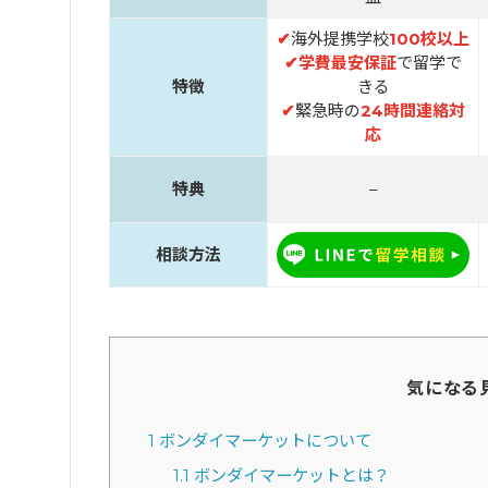
✔
海外提携学校
100校以上
✔
学費最安保証
で留学で
特徴
きる
✔
緊急時の
24時間連絡対
応
特典
–
相談方法
気になる
1
ボンダイマーケットについて
1.1
ボンダイマーケットとは？