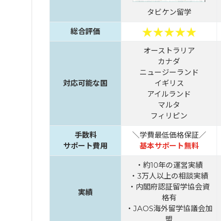
タビケン留学
総合評価
オーストラリア
カナダ
ニュージーランド
対応可能な国
イギリス
アイルランド
マルタ
フィリピン
手数料
＼学費最低価格保証／
サポート費用
基本サポート無料
・約10年の運営実績
・3万人以上の相談実績
・内閣府認証留学協会資
実績
格有
・JAOS海外留学協議会加
盟