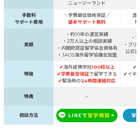
ニュージーランド
手数料
＼学費最低価格保証／
渡
サポート費用
基本サポート無料
現
・約10年の運営実績
・1
・2万人以上の相談実績
実績
・ブリ
・内閣府認証留学協会資格有
公式資
・JAOS海外留学協議会加盟
✔
海外提携学校
100校以上
✔
特徴
✔
学費最安保証
で留学できる
✔イギ
✔
緊急時の
24時間連絡対応
特典
–
相談方法
留