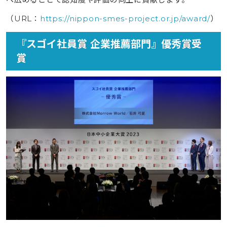
（URL：
https://nippon-smes-project.or.jp/award/
）
『スゴイ社員賞 企業推薦部門』優秀賞受
賞