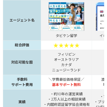
エージェント名
タビケン留学
イギ
総合評価
フィリピン
オーストラリア
対応可能な国
カナダ
ニュージーランド
手数料
＼学費最低価格保証／
渡
サポート費用
基本サポート無料
現
・約10年の運営実績
・1
・2万人以上の相談実績
実績
・ブリ
・内閣府認証留学協会資格有