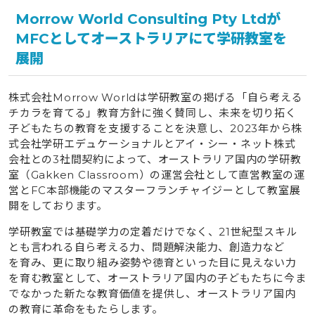
Morrow World Consulting Pty Ltdが
MFCとしてオーストラリアにて学研教室を
展開
株式会社Morrow Worldは学研教室の掲げる「自ら考える
チカラを育てる」教育方針に強く賛同し、未来を切り拓く
子どもたちの教育を支援することを決意し、2023年から株
式会社学研エデュケーショナルとアイ・シー・ネット株式
会社との3社間契約によって、オーストラリア国内の学研教
室（Gakken Classroom）の運営会社として直営教室の運
営とFC本部機能のマスターフランチャイジーとして教室展
開をしております。
学研教室では基礎学力の定着だけでなく、21世紀型スキル
とも言われる自ら考える力、問題解決能力、創造力など
を育み、更に取り組み姿勢や徳育といった目に見えない力
を育む教室として、オーストラリア国内の子どもたちに今ま
でなかった新たな教育価値を提供し、オーストラリア国内
の教育に革命をもたらします。