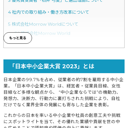
3
優秀賞受賞者「石井 弓夏」と選出理由について
4
社内での取り組み・働き方改革について
5
株式会社Morrow Worldについて
5.1
株式会社Morrow World
6
株式会社Morrow Worldが運営する事業詳細
6.1
イングリードについて
6.2
オンライン特化の結果にこだわった英語コーチン
「日本中小企業大賞 2023」とは
グ
6.3
タビケン留学について
日本企業の99.7%を占め、従業者の約7割を雇用する中小企
業。「日本中小企業大賞」は、経営者・従業員目線、女性
6.4
安心と実績の無料海外留学エージェント
目線など多様な観点から、 “中小企業ならでは”の機動力、
6.5
学研教室オーストラリア現地運営法人 Morrow
発想力、決断力、行動力に裏打ちされた挑戦により、自社
World Consulting Pty Ltd.について
だけでなく業界全体の発展にも寄与した企業を表彰。
6.6
Morrow World Consulting Pty LtdがMFCとし
これからの日本を率いる中小企業や社員の創意工夫や挑戦
てオーストラリアにて学研教室を展開
にスポットライトを当て、その優れた業績や貢献を世の中
へ広めることで認知度や評価の向上に貢献します。