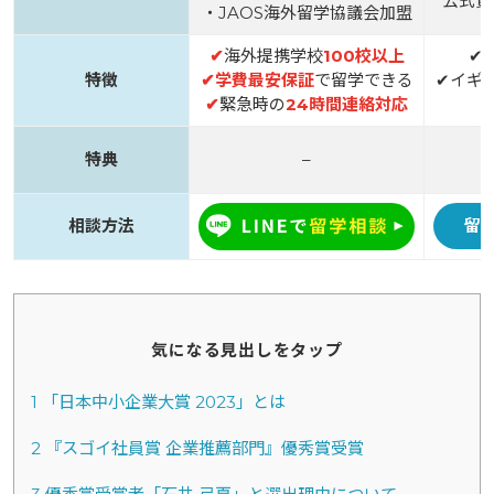
公式資
・JAOS海外留学協議会加盟
✔
海外提携学校
100校以上
✔
特徴
✔
学費最安保証
で留学できる
✔イギ
✔
緊急時の
24時間連絡対応
特典
–
相談方法
留
気になる見出しをタップ
1
「日本中小企業大賞 2023」とは
2
『スゴイ社員賞 企業推薦部門』優秀賞受賞