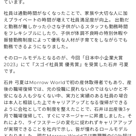
ています。
社員は通勤時間がなくなったことで、家族や大切な人に加
えプライベートの時間が増えて社員満足度が向上。 出勤だ
と勤務が難しかった小さな子供がいるスタッフも勤務時間
をフレキシブルにしたり、子供が体調不良時の特別休暇や
振替勤務制度によって優秀な人材が子育てをしながらでも
勤務できるようになりました。
そのロールモデルとなるのが、今回「日本中小企業大賞
2023」にて『スゴイ社員賞 優秀賞』を受賞した石井 弓夏
です。
石井 弓夏はMorrow Worldで初の産休取得者でもあり、産
後の職場復帰では、元の役職に戻れないのではないかと不
安になる人も少なくない中、実力と実績のある社員の場合
は本人と相談した上でキャリアアップとなる復帰ができる
ように会社としての制度を整えたことで、石井は出産後3ヶ
月で職場復帰して、すぐにマネージャーに昇進しました。そ
れにより、ライフステージの変化に捉われずキャリアアップ
が実現できることを社内で示し、皆が憧れるロールモデル
となりました。現在Morrow Worldでは管理職の60％超は