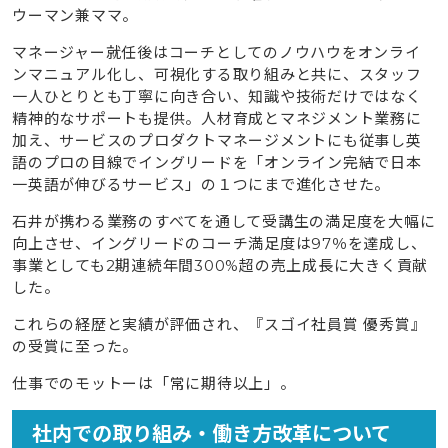
ウーマン兼ママ。
マネージャー就任後はコーチとしてのノウハウをオンライ
ンマニュアル化し、可視化する取り組みと共に、スタッフ
一人ひとりとも丁寧に向き合い、知識や技術だけではなく
精神的なサポートも提供。人材育成とマネジメント業務に
加え、サービスのプロダクトマネージメントにも従事し英
語のプロの目線でイングリードを「オンライン完結で日本
一英語が伸びるサービス」の１つにまで進化させた。
石井が携わる業務のすべてを通して受講生の満足度を大幅に
向上させ、イングリードのコーチ満足度は97％を達成し、
事業としても2期連続年間300%超の売上成長に大きく貢献
した。
これらの経歴と実績が評価され、『スゴイ社員賞 優秀賞』
の受賞に至った。
仕事でのモットーは「常に期待以上」。
社内での取り組み・働き方改革について