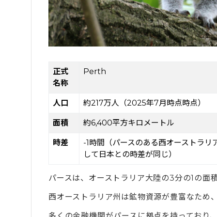
6.1
英語力を本気で伸ばしたい人
6.2
自然豊かで落ち着いた生活を送りたい
6.3
都市部の華やかさより実生活を重視し
7
パース留学に必要なビザを目的別に紹介
正式
Perth
8
パース留学におすすめの語学学校3選
名称
8.1
Lexis English Perth Scarborough
人口
約217万人（2025年7月時点時点）
8.2
Milner International College of Eng
8.3
ILSC Perth
面積
約6,400平方キロメートル
9
パース留学でおすすめの就労先
時差
-1時間（パースのある西オーストラリ
して日本との時差が同じ）
9.1
日本式レストランのスタッフ
9.2
配達員・ドライバー
パースは、オーストラリア大陸の3分の1の面
9.3
ツアーガイド
西オーストラリア州は鉱物資源が豊富なため
10
パース留学のメリット・デメリットまとめ
多くの金融機関がパースに拠点を持っており