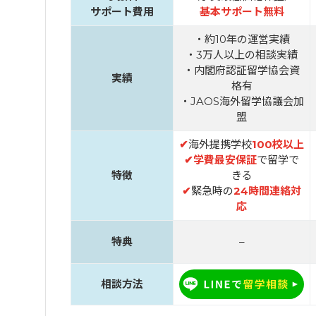
サポート費用
基本サポート無料
・約10年の運営実績
・3万人以上の相談実績
・内閣府認証留学協会資
実績
格有
・JAOS海外留学協議会加
盟
✔
海外提携学校
100校以上
✔
学費最安保証
で留学で
特徴
きる
✔
緊急時の
24時間連絡対
応
特典
–
相談方法