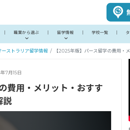
職業から選ぶ
留学情報
学校一覧
タ
オーストラリア留学情報
【2025年版】パース留学の費用・
5年7月15日
学の費用・メリット・おすす
解説