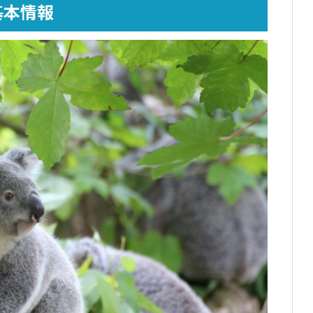
基本情報
リア特有の動物たちとたくさん出会える
ップや大自然でのアクティビティ・キャンプを満喫で
が低く実践的な英語環境を得られる
が比較的リーズナブル
らしやすさが評価されている
い
ら遠い
難しい
りのある人が多い