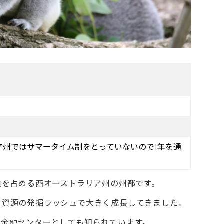
人
たい人
 Campus
lish
ア州ではサマータイム制をとっていないので1年を通
積を占める西オーストラリア州の州都です。
、資源の発掘ラッシュで大きく成長してきました。
、金融センターとしても知られています。