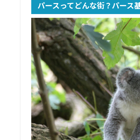
パースってどんな街？パース
3.5
パース留学のメリット5. オーストラ
3.6
パース留学のメリット6. ロードトリ
きる
3.7
パース留学が人気な理由1.日本人比率
3.8
パース留学が人気な理由2.生活コスト
3.9
パース留学が人気な理由3.安全性と暮
4
パース留学のデメリットとは?
4.1
パース留学のデメリット1. 娯楽が少な
4.2
パース留学のデメリット2. 他の都市か
4.3
パース留学のデメリット3. 仕事探しが
4.4
パース留学のデメリット4. 英語に訛
5
パース留学の費用目安
6
パース留学におすすめな人