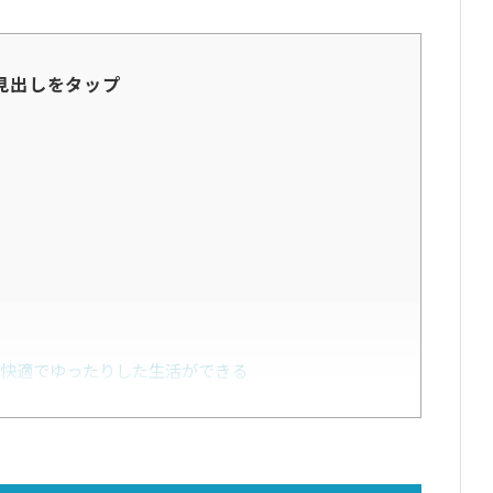
見出しをタップ
で快適でゆったりした生活ができる
い
識やスキルが身につけられる
を満喫できる