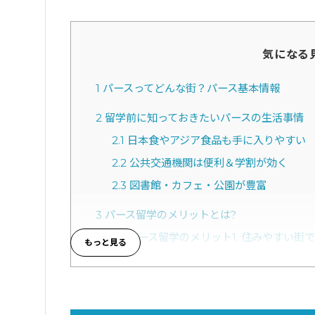
気になる
1
パースってどんな街？パース基本情報
2
留学前に知っておきたいパースの生活事情
2.1
日本食やアジア食品も手に入りやすい
2.2
公共交通機関は便利＆学割が効く
2.3
図書館・カフェ・公園が豊富
3
パース留学のメリットとは?
3.1
パース留学のメリット1. 住みやすい街
3.2
パース留学のメリット2. 日本人が少な
3.3
パース留学のメリット3. 専門的な知
3.4
パース留学のメリット4. ビーチライフ