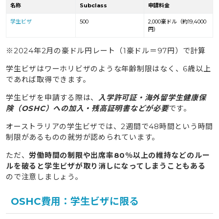
名称
Subclass
申請料金
学生ビザ
500
2,000豪ドル（約19,4000
円）
※2024年2月の豪ドル円レート（1豪ドル＝97円）で計算
学生ビザはワーホリビザのような年齢制限はなく、6歳以上
であれば取得できます。
学生ビザを申請する際は、
入学許可証・海外留学生健康保
険（OSHC）への加入・残高証明書などが必要
です。
オーストラリアの学生ビザでは、2週間で48時間という時間
制限があるものの就労が認められています。
ただ、
労働時間の制限や出席率80％以上の維持などのルー
ルを破ると学生ビザが取り消しになってしまうこともある
ので注意しましょう。
OSHC費用：学生ビザに限る