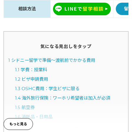
相談方法
留
気になる見出しをタップ
1
シドニー留学で準備～渡航前でかかる費用
1.1
学費：授業料
1.2
ビザ申請費用
1.3
OSHC費用：学生ビザに限る
1.4
海外旅行保険：ワーホリ希望者は加入が必須
1.5
航空券
1.6
消耗品・日用品
2
シドニー留学で滞在中にかかる費用