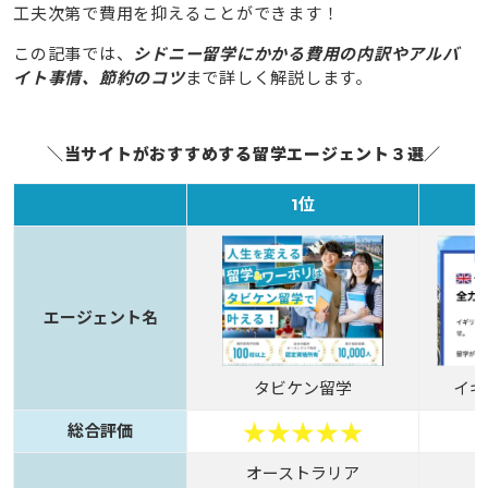
工夫次第で費用を抑えることができます！
この記事では、
シドニー留学にかかる費用の内訳やアルバ
イト事情、節約のコツ
まで詳しく解説します。
＼当サイトがおすすめする留学エージェント３選／
1位
エージェント名
タビケン留学
イギ
総合評価
オーストラリア