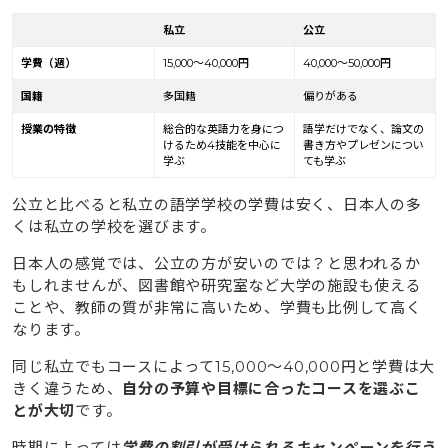
私立
公立
学費（週）
15,000〜40,000円
40,000〜50,000円
国籍
多国籍
偏りがある
授業の特徴
総合的な英語力を身につ
語学だけでなく、論文の
けるため4技能を中心に
書き方やプレゼンについ
学ぶ
ても学ぶ
公立と比べると私立の語学学校の学費は安く、日本人の多
くは私立の学校を選びます。
日本人の感覚では、公立の方が安いのでは？と思われるか
もしれませんが、図書館や研究室など大学の施設も使える
ことや、教師の質が非常に高いため、学費も比例して高く
なります。
同じ私立でもコースによって15,000〜40,000円と学費は大
きく違うため、
自分の予算や目標に合ったコースを選ぶこ
とが大切
です。
時期によっては
学費の割引が受けられるキャンペーンを行う