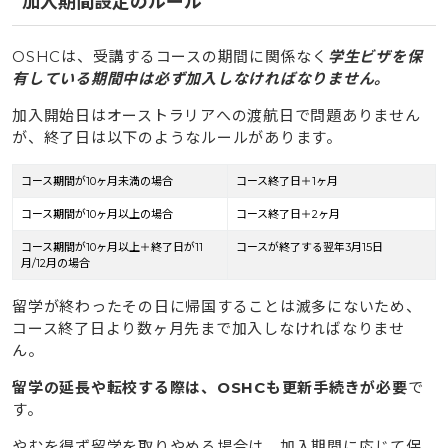
加入期間設定のルール
OSHCは、受講するコースの期間に関係なく
学生ビザを保
有している期間中は必ず加入しなければなりません。
加入開始日はオーストラリアへの渡航日で問題ありません
が、終了日は以下のようなルールがあります。
コース期間が10ヶ月未満の場合
コース終了日＋1ヶ月
コース期間が10ヶ月以上の場合
コース終了日＋2ヶ月
コース期間が10ヶ月以上＋終了日が11
コースが終了する翌年3月15日
月/12月の場合
留学が終わったその日に帰国することは滅多にないため、
コース終了日より数ヶ月先まで加入しなければなりませ
ん。
留学の延長や転校する際は、OSHCも更新手続きが必要
で
す。
やむを得ず留学を取りやめる場合は、加入期間に応じて保