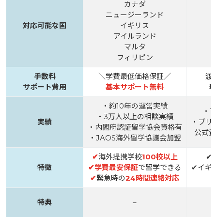
カナダ
ニュージーランド
対応可能な国
イギリス
アイルランド
マルタ
フィリピン
手数料
＼学費最低価格保証／
渡
サポート費用
基本サポート無料
現
・約10年の運営実績
・1
・3万人以上の相談実績
実績
・ブリ
・内閣府認証留学協会資格有
公式資
・JAOS海外留学協議会加盟
✔
海外提携学校
100校以上
✔
特徴
✔
学費最安保証
で留学できる
✔イギ
✔
緊急時の
24時間連絡対応
特典
–