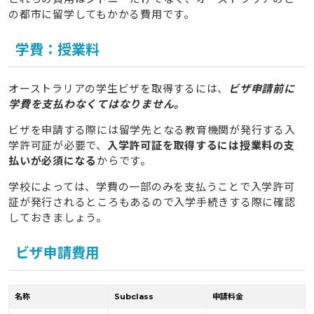
の都市に留学してもかかる費用です。
7
シドニーの物価情報
学費：授業料
8
シドニー留学中の学費を賄うためのアルバイト事情
8.1
就労時間の規定
オーストラリアの学生ビザを取得するには、
ビザ申請前に
8.2
基本時給
学費を支払わなくてはなりません。
8.3
人気のアルバイト先
ビザを申請する際には留学先となる教育機関が発行する入
学許可証が必要で、
入学許可証を取得するには授業料の支
9
高額な費用をかけてでもシドニーへ留学するメリット
払いが必須になる
からです。
9.1
学校の数・コースとも豊富で、希望に近い内容を探
す際の選択肢が多い
学校によっては、学費の一部のみを支払うことで入学許可
証が発行されるところもあるので入学手続きする際に確認
9.2
商業地域も多く、アルバイトが見つけやすい
しておきましょう。
10
シドニー留学の費用についてはタビケン留学へご相談
ビザ申請費用
ください
11
シドニーの家賃はいくら？動画で紹介
名称
Subclass
申請料金
12
タビケン留学の全サポートで叶えたpecoちゃんのワー