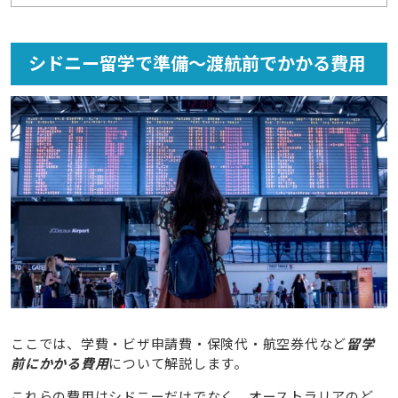
2.1
居住費
2.2
日常の生活費（食費・交通費・娯楽費など）
シドニー留学で準備～渡航前でかかる費用
3
オーストラリア留学でかかる学費を場合別に紹介
3.1
語学留学（ワーホリビザ・学生ビザ）
3.2
専門学校/TAFE留学
3.3
休学・認定留学
4
1年間のシドニー留学でかかる費用をシミュレーション
5
シドニー留学に必要な費用のここが知りたい！ もっと詳
細な疑問はタビケン留学までご相談ください
6
シドニー留学の費用を抑えるコツ
6.1
語学学校へキャンペーン割引の有無を確認
ここでは、学費・ビザ申請費・保険代・航空券代など
留学
6.2
海外旅行保険は最適プランか確認
前にかかる費用
について解説します。
6.3
渡航時期は繁忙期をできるだけ避ける
これらの費用はシドニーだけでなく、オーストラリアのど