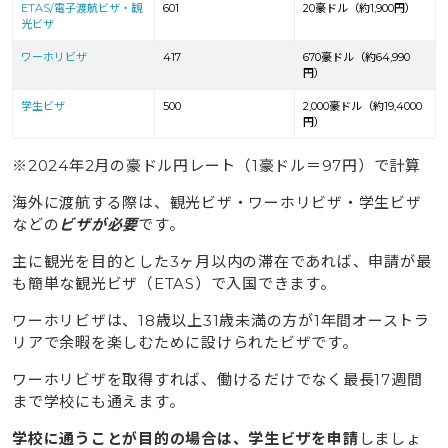
ETAS/電子渡航ビザ・観
601
20豪ドル（約1,900円）
ホリ体験
光ビザ
ワーホリビザ
417
670豪ドル（約64,990
円）
学生ビザ
500
2,000豪ドル（約19,4000
円）
※2024年2月の豪ドル円レート（1豪ドル＝97円）で計算
海外に渡航する際は、観光ビザ・ワーホリビザ・学生ビザ
などの
ビザが必要
です。
主に観光を目的とした3ヶ月以内の滞在であれば、申請が最
も簡単な観光ビザ（ETAS）で入国できます。
ワーホリビザは、18歳以上31歳未満の方が1年間オーストラ
リアで余暇を楽しむために設けられたビザです。
ワーホリビザを取得すれば、働けるだけでなく最長17週間
まで学校にも通えます。
学校に通うことが目的の場合は、学生ビザを申請
しましょ