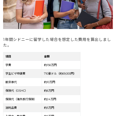
1年間シドニーに留学した場合を想定した費用を算出しまし
た。
項目
金額
学費
約156万円
学生ビザ申請費
710豪ドル（約69,000円）
航空券代
約10万円
保険代（OSHC）
約6万円
保険代（海外旅行保険）
約24万円
消耗品費
約5万円