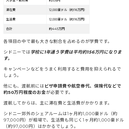
入学金・教材費
約5万円
滞在費
12,000豪ドル（約116万円）
生活費
12,000豪ドル（約116万円）
合計
約445万円
各項目の中で最も大きな割合を占めるのが学費です。
シドニーでは
学校に1年通う学費は平均約156万円になりま
す。
キャンペーンなどをうまく利用すると費用を抑えられるで
しょう。
他にも、渡航前には
ビザ申請費や航空券代、保険代などで
約50万円程度のお金
が必要です。
渡航してからは、主に滞在費と生活費がかかります。
シドニー郊外のシェアルームは1ヶ月約1,000豪ドル（約
97,000円）が相場で、生活費も同じく1ヶ月約1,000豪ドル
（約97,000円）はかかるでしょう。