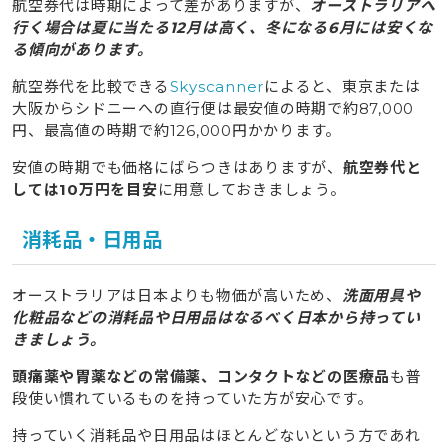
航空券代は時期によって差がありますが、
オーストラリアへ
行く場合は夏に当たる12月は高く、冬になる6月には安くな
る傾向があります。
航空券代を比較できる
Skyscanner
によると、東京または
大阪からシドニーへの直行便は最安値の時期で約87,000
円、最高値の時期で約126,000円かかります。
安値の時期でも価格にばらつきはありますが、
航空券代と
しては10万円を目安
に用意しておきましょう。
消耗品・日用品
オーストラリアは日本よりも物価が高いため、
洗面用具や
化粧品などの消耗品や日用品はなるべく日本から持ってい
きましょう。
頭痛薬や胃薬などの常備薬、コンタクトなどの医療品
も普
段使い慣れているものを持っていた方が安心です。
持っていく消耗品や日用品はほとんどないという方であれ