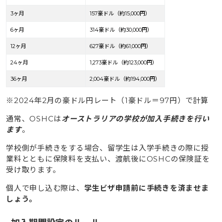
3ヶ月
157豪ドル（約15,000円）
6ヶ月
314豪ドル（約30,000円）
12ヶ月
627豪ドル（約61,000円）
24ヶ月
1,273豪ドル（約123,000円）
36ヶ月
2,004豪ドル（約194,000円）
※2024年2月の豪ドル円レート（1豪ドル＝97円）で計算
通常、OSHCは
オーストラリアの学校が加入手続きを行い
ます
。
学校側が手続きをする場合、留学生は入学手続きの際に授
業料とともに保険料を支払い、渡航後にOSHCの保険証を
受け取ります。
個人で申し込む際は、
学生ビザ申請前に手続きを済ませま
しょう。