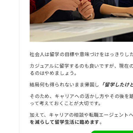
8
社会人留学で後悔したくない方におすすめ
9
社会人留学・ワーホリ後のキャリアを考え
10
社会人留学で失敗し引きこもりになる人の
10.1
①受け身で消極的な人
10.2
②自分に自信がなく負のループに陥り
社会人は留学の目標や意味づけをはっきりし
10.3
③英語力ゼロの人
カジュアルに留学するのも良いですが、現在
るのはやめましょう。
11
社会人がその後を考えた時に留学・ワーホ
11.1
正社員で帰国後のキャリアが決まって
結局何も得られないまま帰国し
「留学したけ
11.2
留学中に限らず帰国直後も生活に困ら
そのため、キャリアへの活かし方やその後を
11.3
留学中や帰国後の在り方について相談
って考えておくことが大切です。
加えて、キャリアの相談や転職エージェント
12
タビケン留学でオーストラリアに留学した
を減らして留学生活に臨めます
。
12.1
オーストラリア留学きっかけに英語力