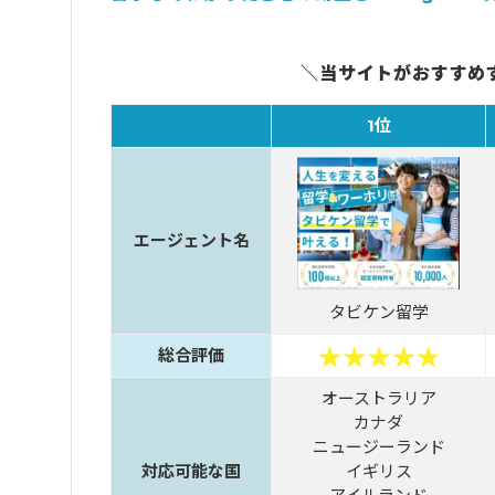
＼当サイトがおすすめ
1位
エージェント名
タビケン留学
総合評価
オーストラリア
カナダ
ニュージーランド
対応可能な国
イギリス