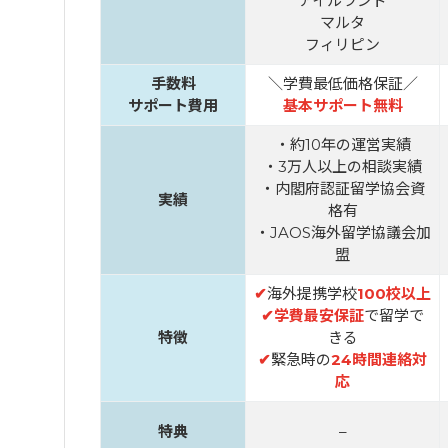
アイルランド
マルタ
フィリピン
手数料
＼学費最低価格保証／
サポート費用
基本サポート無料
・約10年の運営実績
・3万人以上の相談実績
・内閣府認証留学協会資
実績
格有
・JAOS海外留学協議会加
盟
✔
海外提携学校
100校以上
✔
学費最安保証
で留学で
特徴
きる
✔
緊急時の
24時間連絡対
応
特典
–