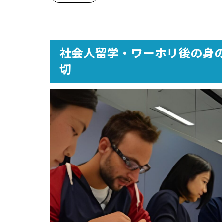
3.2
新しいことに次々と挑戦して日々刺激
3.3
周りの人と交流を図って国籍や言語の
3.4
自分の強みや経験を棚卸しをして言語
社会人留学・ワーホリ後の身
4
社会人留学・ワーホリ後は就職が不利？経
切
4.1
英語を普段から使う・英語力を生かせ
4.2
専門学校（TAFE）で得た知見を活か
4.3
国際基準で通用する資格（スキル）取
5
社会人は留学・ワーホリした後にそのまま現
6
社会人留学・ワーホリ後は就職だけじゃない
6.1
独立・起業する
6.2
大学・大学院・専門学校（TAFE）な
6.3
フリーターになる
7
社会人留学・ワーホリの準備からその後の