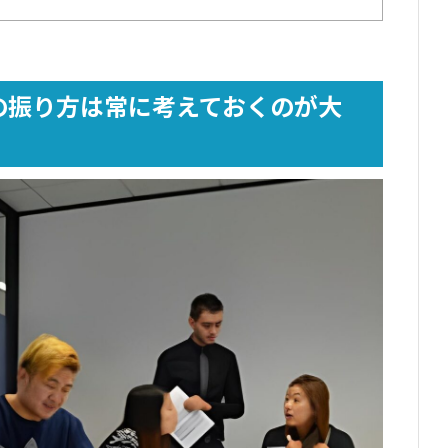
と学びを得られているか
壁を超えたつながりを作れているか
化する準備はできているか
の振り方は常に考えておくのが大
験者の実例をもとに紹介
る職業に就く場合
せる職業に就く場合
得が必要な職業に就く場合
地で就職する手段もある
！取れる選択肢を紹介
どで学び直す
ことまで不安があればタビケン留学へ