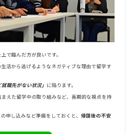
！タビケンプライムとは？
ないと後悔しやすい
3つの特徴
やすい人
た上で臨んだ方が良いです。
の生活から逃げるようなネガティブな理由で留学す
リの準備段階で気をつけること
ない場合はなるべく休職を選ぶ
ど就職先がない状況」
に陥ります。
ないだけの貯金を用意しておく
踏まえた留学中の取り組みなど、長期的な視点を持
できるメンターを見つけておく
への申し込みなど準備をしておくと、
帰国後の不安
方の実際の体験談
0だった僕が店長になった話