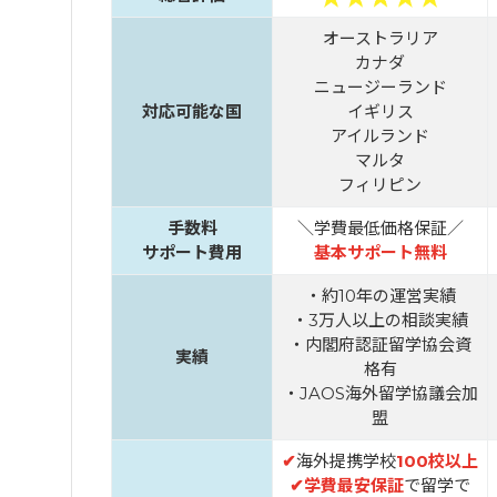
オーストラリア
カナダ
ニュージーランド
対応可能な国
イギリス
アイルランド
マルタ
フィリピン
手数料
＼学費最低価格保証／
サポート費用
基本サポート無料
・約10年の運営実績
・3万人以上の相談実績
・内閣府認証留学協会資
実績
格有
・JAOS海外留学協議会加
盟
✔
海外提携学校
100校以上
✔
学費最安保証
で留学で