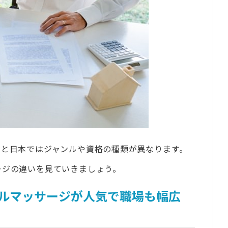
.5以上の英語力が必要
費用
よくある質問
へマッサージ留学できる？
時の求人の探し方は？
ージセラピストとして働ける？
ならタビケン留学へご相談ください
成長を支えるリアルな留学体験
アと日本ではジャンルや資格の種類が異なります。
ージの違いを見ていきましょう。
ルマッサージが人気で職場も幅広