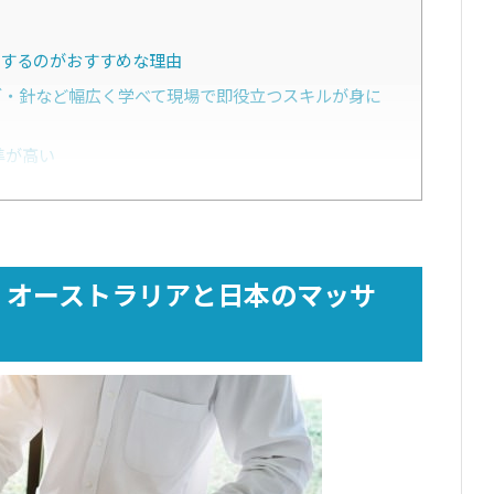
するのがおすすめな理由
・針など幅広く学べて現場で即役立つスキルが身に
準が高い
ーストラリアの永住権を狙える
校/TAFE選びならタビケン留学へご相談ください
すめの専門学校/TAFEを紹介
！オーストラリアと日本のマッサ
hool）｜シドニー
and｜ゴールドコースト
TAFEを卒業後に就ける職場
を付けておきたいこと
にするなら資格の取得が必要