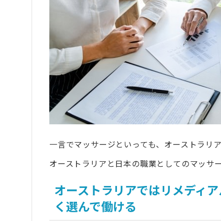
6.2
専門学校/TAFE入学のためにIELTS5
7
オーストラリアのマッサージ留学にかかる
8
オーストラリアのマッサージ留学に関して
8.1
まったくの初心者でもオーストラリア
8.2
マッサージセラピストとして働きたい
8.3
オーストラリアのワーホリでもマッサ
9
オーストラリアでのマッサージ留学をお考え
10
「英語が話せた！」pecoちゃんの笑顔と
一言でマッサージといっても、オーストラリ
オーストラリアと日本の職業としてのマッサ
オーストラリアではリメディア
く選んで働ける