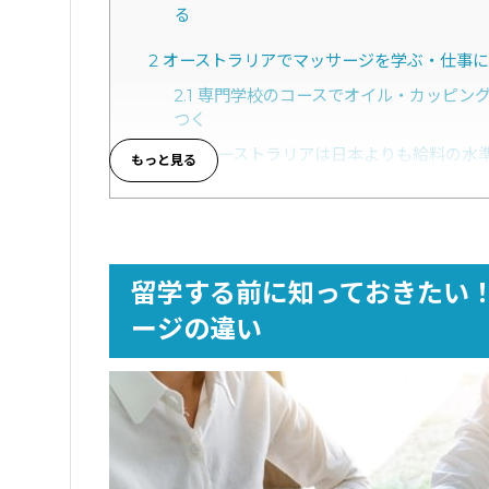
る
2
オーストラリアでマッサージを学ぶ・仕事に
2.1
専門学校のコースでオイル・カッピング
つく
2.2
オーストラリアは日本よりも給料の水
2.3
マッサージセラピストとして働けばオ
3
オーストラリアのマッサージ留学で通う専門学
4
オーストラリアでマッサージ留学する際におす
留学する前に知っておきたい
4.1
AIS（Australia International Sc
ージの違い
4.2
Massage Schools of Queensl
5
オーストラリアのマッサージ留学で専門学校/
6
オーストラリアでマッサージ留学する際に気
6.1
オーストラリアでもマッサージを仕事