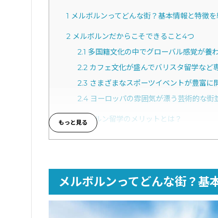
1
メルボルンってどんな街？基本情報と特徴を
2
メルボルンだからこそできること4つ
2.1
多国籍文化の中でグローバル感覚が養
2.2
カフェ文化が盛んでバリスタ留学など
2.3
さまざまなスポーツイベントが豊富に
2.4
ヨーロッパの雰囲気が漂う芸術的な街
3
メルボルン留学のメリットとは？
3.1
治安がよく住みやすい
3.2
日本からの直行便がある
3.3
教育水準が高く学校やコースの種類が
メルボルンってどんな街？基
3.4
日本のものや食材・サービスがたくさ
3.5
日本食レストランや日系の会社が多い
4
メルボルン留学のデメリットとは？