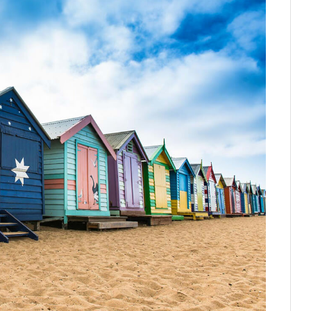
での経験が減る
後のキャリアを紹介
ン留学へご相談ください
bourne
した方の体験談
ィリピンで英語の基礎を勉強するのも手