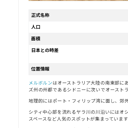
10
教育・アート・スポーツなど多彩な文化が
正式名称
11
「英語が話せた！」pecoちゃんの笑顔と
人口
面積
日本との時差
位置情報
メルボルン
はオーストラリア大陸の南東部に
ズ州の州都であるシドニーに次いでオーストラ
地理的にはポート・フィリップ湾に面し、郊
シティ中心部を流れるヤラ川の川沿いにはオ
スペースなど人気のスポットが集まっています