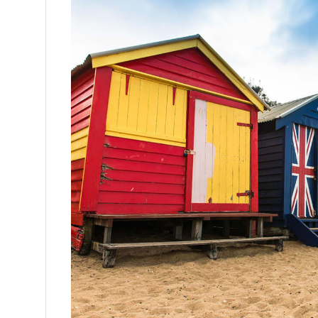
4.1
気温・天気の変化が激しい
4.2
日本人が多く関わり方によっては現地
4.3
物価（生活費用）が比較的高い
4.4
人気な仕事は競争率が高い
5
メルボルン留学を経験した方の就職先・その
6
メルボルン留学に関するお困りごとはタビケ
7
メルボルン留学でおすすめの語学学校3選
7.1
ILSC Melbourne
7.2
Universal English（UE / UIT）Mel
7.3
Albright Melbourne
8
タビケン留学ユーザーでメルボルンに滞在
9
費用が気になるならメルボルン渡航前にフ