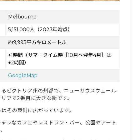
魅力のメルボルンで留学してみよう
Melbourne
成長を支えるリアルな留学体験
5,151,000人（2023年時点）
約9,993平方キロメートル
+1時間（サマータイム時［10月～翌年4月］は
+2時間）
GoogleMap
あるビクトリア州の州都で、ニューサウスウェール
リアで2番目に大きな街です。
外はその東側に広がっています。
シャレなカフェやレストラン・バー、公園やアート
。