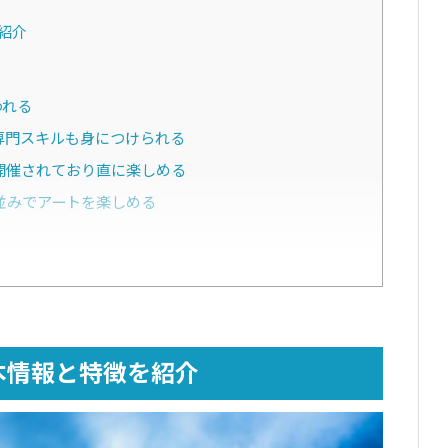
紹介
われる
専門スキルも身につけられる
開催されており直に楽しめる
並みでアートを楽しめる
豊富
本情報と特徴を紹介
んある