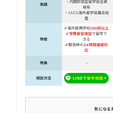
・内閣府認証留学協会資
実績
格有
・JAOS海外留学協議会加
盟
✔
海外提携学校
100校以上
✔
学費最安保証
で留学で
特徴
きる
✔
緊急時の
24時間連絡対
応
特典
–
相談方法
気になる