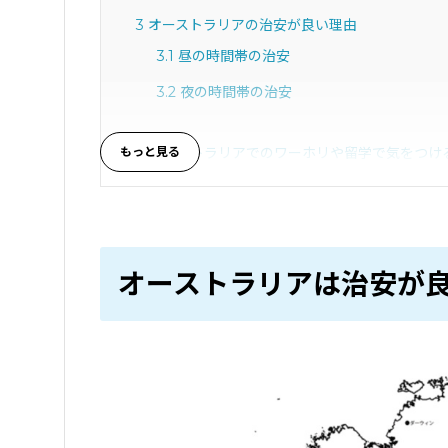
3
オーストラリアの治安が良い理由
3.1
昼の時間帯の治安
3.2
夜の時間帯の治安
4
オーストラリアでのワーホリや留学で気をつけ
4.1
①紫外線対策を行う
4.2
②虫対策を行う
4.3
③詐欺に注意する
オーストラリアは治安が
4.4
④悪質労働に注意する
4.5
⑤ルールをしっかり守り罰金を取られない
4.6
⑥物価が高いため散財しないように気を付
4.7
⑦クビにならないように真面目に働く