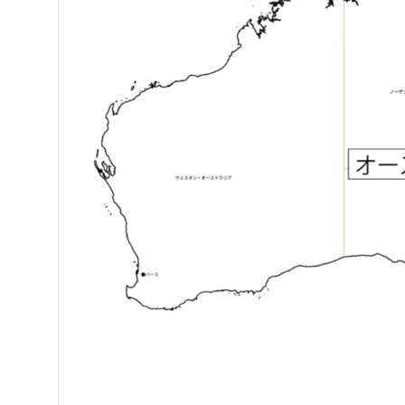
5
オーストラリアでのワーホリや留学にはタビケ
5.1
タビケン留学はサポート手数料無料の留学
5.2
渡航前から帰国後までフルサポート！「タ
6
オーストラリアにワーホリや留学に行く前に知
6.1
バーではID必須
6.2
路上での飲酒は禁止
6.3
ジェイウォーク
6.4
緊急の事態は「０００」
7
オーストラリアで治安の良い都市と悪い都市は
7.1
治安の良い都市
7.2
治安の悪い都市