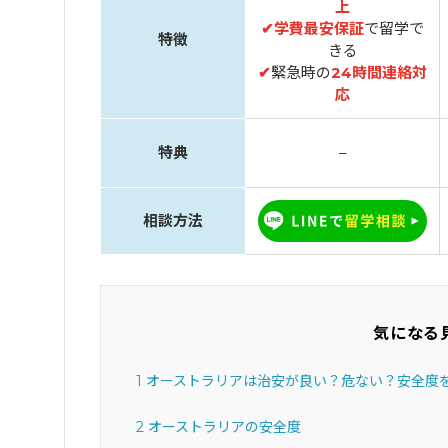
上
✔
学費最安保証
で留学で
特徴
きる
✔
緊急時の
24時間連絡対
応
特典
–
相談方法
気になる
1
オーストラリアは治安が良い？危ない？安全度
2
オーストラリアの安全度