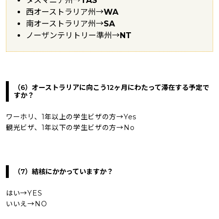
タスマニア州→
TAS
西オーストラリア州→
WA
南オーストラリア州→
SA
ノーザンテリトリー準州→
NT
（6）オーストラリアに向こう12ヶ月にわたって滞在する予定で
すか？
ワーホリ、1年以上の学生ビザの方→Yes
観光ビザ、1年以下の学生ビザの方→No
（7）結核にかかっていますか？
はい→YES
いいえ→NO