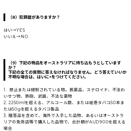
（8）犯罪歴がありますか？
はい→YES
いいえ→NO
（9）下記の物品をオーストラリアに持ち込もうとしています
か？
下記の全ての質問に答えなければなりません。どう答えていいか
不明な場合は、はいに×をつけてください。
1. 禁止または規制されている物。医薬品、ステロイド、不法わ
いせつ物、鉄砲、武器、不法な薬物
2. 2250mlを超える、アルコール類、または紙巻タバコ50本ま
たは50gを超えるタバコ製品
3. 贈答品を含めて、海外で入手した品物、あるいはオーストラ
リアの免除店等で購入した品物で、合計額がAUD900を超える
場合