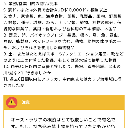
4. 業務/営業目的の物品/見本
5. 豪ドルまたは外貨で合計AUD$10,000ドル相当以上
6. 食肉、家禽類、魚、海産食物、卵類、乳製品、果物、野菜類
7. 穀類、種子、球根、わら、ナッツ類、植物、植物の部分、伝
統的な医薬品、薬用・食用および香料用の草本植物、木製品
8. 器具、卵、バイオテクノロジー製品、標本、鳥、魚、昆虫、
貝殻、蜂製品、ペットフードを含む、動物、動物の体や毛の一
部、およびそれらを使用した動物製品
9. 土、またはたとえばスポーツ/レクリエーション用品、靴など
のように土の付着した物品、もしくは淡水域で使用した物品
10. 過去30日以内に家畜と接したり、農場、荒野地域、淡水の
川/湖などに行きましたか
11. 過去6日間以内にアフリカ、中南東またはカリブ海地域に行
きましたか
注意
オーストラリアの検疫はとても厳しいことで有名で
す。もし、持ち込み禁止物を持っていたにもかかわ