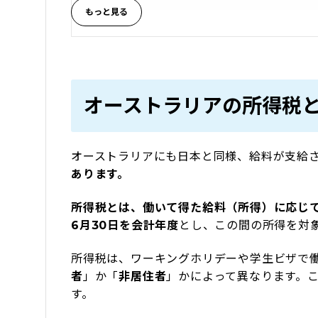
3
タックスリターンの申請方法
4
スーパーアニュエーションとは
4.1
スーパーアニュエーション返金対象者
オーストラリアの所得税
4.2
スーパーアニュエーション返金申請の方法
オーストラリアにも日本と同様、給料が支給
5
pecoちゃん＆おさるさん、タビケン留学でオ
あります。
所得税とは、働いて得た給料（所得）に応じて
6月30日を会計年度
とし、この間の所得を対
所得税は、ワーキングホリデーや学生ビザで
者
」か「
非居住者
」かによって異なります。
す。