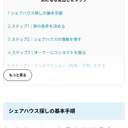
気になる見出しをタップ
1
シェアハウス探しの基本手順
2
ステップ1｜家の条件を決める
3
ステップ2｜シェアハウスの情報を探す
4
ステップ3｜オーナーにコンタクトを取る
5
ステップ4｜インスペクション（内見・下見）をする
6
ステップ5｜シェアハウスを決定する
7
オーナーに確認・聞くべきところ
8
注意点・支払いなどのよくあるトラブル
シェアハウス探しの基本手順
9
pecoちゃん＆おさるさん、タビケン留学でオーストラリア
で語学学校＆ホームステイに挑戦！