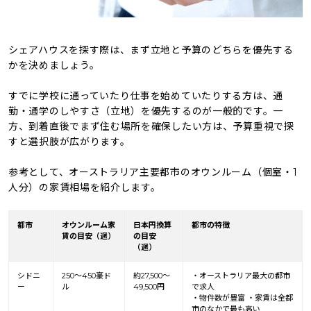
シェアハウスを探す際は、まず立地と予算のどちらを優先する
かを決めましょう。
すでに学校に通っていたり仕事を始めていたりする方は、通
勤・通学のしやすさ（立地）を優先するのが一般的です。一
方、到着直後でまず住む場所を確保したい方は、予算重視で探
すと選択肢が広がります。
参考として、オーストラリア主要都市のオウンルーム（個室・1
人分）の家賃相場を紹介します。
都市
オウンルーム家
日本円換算
都市の特徴
賃の目安（週）
の目安
（週）
シドニ
250〜450豪ド
約27,500〜
・オーストラリア最大の都市
ー
ル
49,500円
で求人
・物件数が豊富 ・家賃は全都
市のなかで最も高い