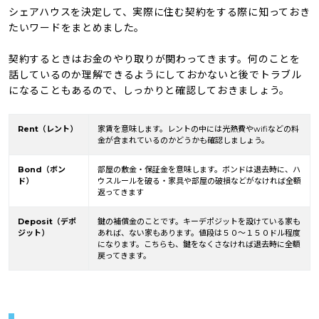
シェアハウスを決定して、実際に住む契約をする際に知っておき
たいワードをまとめました。
契約するときはお金のやり取りが関わってきます。何のことを
話しているのか理解できるようにしておかないと後でトラブル
になることもあるので、しっかりと確認しておきましょう。
Rent（レント）
家賃を意味します。レントの中には光熱費やwifiなどの料
金が含まれているのかどうかも確認しましょう。
Bond（ボン
部屋の敷金・保証金を意味します。ボンドは退去時に、ハ
ド）
ウスルールを破る・家具や部屋の破損などがなければ全額
返ってきます
Deposit（デポ
鍵の補償金のことです。キーデポジットを設けている家も
ジット）
あれば、ない家もあります。値段は５０～１５０ドル程度
になります。こちらも、鍵をなくさなければ退去時に全額
戻ってきます。