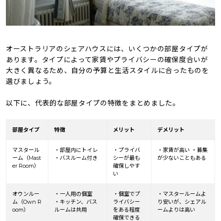
オーストラリアのシェアハウスには、いくつかの部屋タイプが
あります。タイプによって家賃やプライバシーの確保度合いが
大きく異なるため、自分の予算と生活スタイルに合ったものを
選びましょう。
以下に、代表的な部屋タイプの特徴をまとめました。
部屋タイプ
特徴
メリット
デメリット
マスタール
・部屋内にトイレ
・プライバ
・家賃が高い ・募集
ーム（Mast
・バスルーム付き
シーが最も
が少ないこともある
er Room）
確保しやす
い
オウンルー
・一人用の個室
・個室でプ
・マスタールームよ
ム（Own R
・キッチン、バス
ライバシー
り安いが、シェアル
oom）
ルームは共用
をある程度
ームよりは高い
確保できる