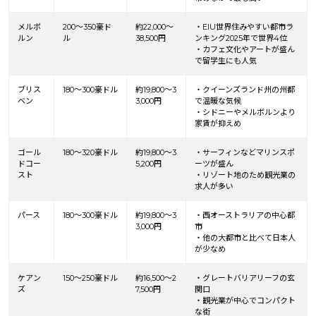
メルボ
200〜350豪ド
約22,000〜
・EIU世界住みやすい都市ラ
ルン
ル
38,500円
ンキング2025年で世界4位
・カフェ文化やアートが盛ん
で留学生にも人気
ブリス
180〜300豪ドル
約19,800〜3
・クイーンズランド州の州都
ベン
3,000円
で温暖な気候
・シドニーやメルボルンより
家賃が抑えめ
ゴール
180〜320豪ドル
約19,800〜3
・サーフィンなどマリンスポ
ドコー
5,200円
ーツが盛ん
スト
・リゾート地のため観光業の
求人が多い
パース
180〜300豪ドル
約19,800〜3
・西オーストラリアの中心都
3,000円
市
・他の大都市と比べて日本人
が少なめ
ケアン
150〜250豪ドル
約16,500〜2
・グレートバリアリーフの玄
ズ
7,500円
関口
・観光業が中心でコンパクト
な街