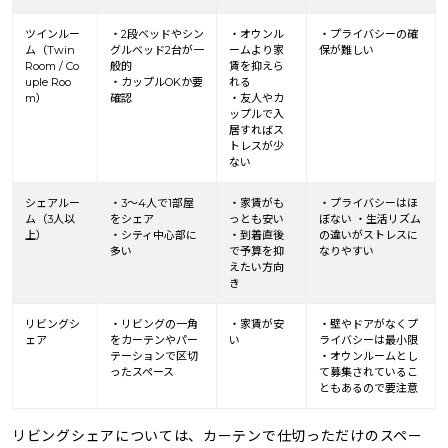
ツインルー
・2段ベッドやシン
・オウンル
・プライバシーの確
ム（Twin
グルベッド2台が一
ームより家
保が難しい
Room / Co
般的
賃を抑えら
uple Roo
・カップルOKか要
れる
m）
確認
・友人やカ
ップルで入
居すればス
トレスが少
ない
シェアルー
・3〜4人で1部屋
・家賃がも
・プライバシーはほ
ム（3人以
をシェア
っとも安い
ぼない ・生活リズム
上）
・シティ中心部に
・到着直後
の違いがストレスに
多い
で予算を抑
なりやすい
えたい方向
き
リビングシ
・リビングの一角
・家賃が安
・壁やドアがなくプ
ェア
をカーテンやパー
い
ライバシーは最小限
テーションで区切
・オウンルームとし
ったスペース
て募集されているこ
ともあるので要注意
リビングシェアについては、カーテンで仕切っただけのスペー