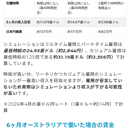
労働時間
制限は特になし
制限は特になし
2週間で48時間の
（週40時間想
（週40時間想
制限あり
定）
定）
3ヶ月の収入目安
約11,976豪ドル
約14,971豪ドル
約7,186豪ドル
日本円換算
約137万円
約171万円
約82万円
シミュレーションはフルタイム雇用とパートタイム雇用は
最低時給の24.95豪ドル（約2,844円）
、カジュアル雇用は
最低時給の1.25倍である
約31.19豪ドル（約3,556円）
で計
算しています。
時給が高い分、ワーホリかつカジュアル雇用のシミュレー
ションが一番高い収入を目指せますが、
雇用が安定してい
ないため実際はシミュレーションより収入が下がる可能性
が高い
です。
※2026年4月の豪ドル円レート（1豪ドル＝約114円）で計
算
6ヶ月オーストラリアで働いた場合の賃金