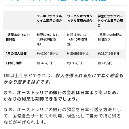
ワーホリかつフル
ワーホリかつカジ
学生ビザかつパー
タイム雇用の場合
ュアル雇用の場合
トタイム雇用の場
合
1週間あたりの労
制限は特になし
制限は特になし
2週間で48時間の
働時間
（週40時間想
（週40時間想
制限あり
定）
定）
1年の収入目安
約47,904豪ドル
約59,885豪ドル
約28,742豪ドル
日本円換算
約546万円
約683万円
約328万円
1年以上仕事ができれば、
収入を得られるだけでなく貯金も
かなり溜まるはずです。
また、
オーストラリアの銀行の金利は日本より高いため、
かなりの利息も期待できるでしょう。
なお、オーストラリアの銀行の預金を日本へ送る方法とし
て、国際送金サービスの利用、現金化して自分で持ち帰る
などが挙げられます。