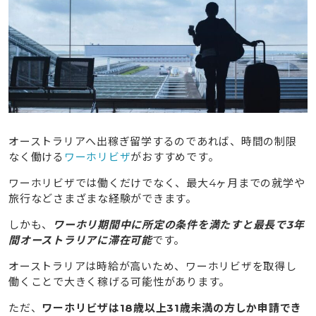
14.1
31歳以上（40代・50代など）は就労ビザや学生ビ
ザの取得が必要となる
14.2
学生ビザでも働けるが就労時間に制限があってそ
こまで稼げない
14.3
オーストラリアに渡航後もすぐに就職できるとは
限らない
14.4
日本人以外にも移民が多く求職者の競争率は高ま
ると予想される
オーストラリアへ出稼ぎ留学するのであれば、時間の制限
なく働ける
ワーホリビザ
がおすすめです。
14.5
物価が高騰しており稼いだ以上に生活コストが高
くなりやすい
ワーホリビザでは働くだけでなく、最大4ヶ月までの就学や
旅行などさまざまな経験ができます。
15
オーストラリア留学でガチで稼げる仕事Top5を動画で
大公開！
しかも、
ワーホリ期間中に所定の条件を満たすと最長で3年
間オーストラリアに滞在可能
です。
16
オーストラリアへの出稼ぎ留学を検討中ならタビケン
留学へご相談ください
オーストラリアは時給が高いため、ワーホリビザを取得し
働くことで大きく稼げる可能性があります。
17
タビケン留学の全サポートで叶えたpecoちゃんのワー
ただ、
ワーホリビザは18歳以上31歳未満の方しか申請でき
ホリ体験