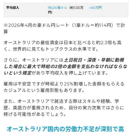
平均収入
98,200豪ドル
（約1,120万
460万円
円）
※2026年4月の豪ドル円レート（1豪ドル＝約114円）で計
算
オーストラリアの最低賃金は日本と比べると約2.3倍も高
く、世界的に見てもトップクラスの水準です。
さらに、オーストラリアには
土日祝日・深夜・早朝に勤務
した場合に最大で時給の2倍の金額を支払わなければならな
いという規定
があり平均収入を押し上げています。
雇用は不安定ですが時給より25%割増した金額をもらえる
カジュアルという雇用形態もあります。
また、オーストラリアで就活する際はスキルや経験、学
歴、英語力が重視されるため、自分の実力次第ではさらに
稼げる可能性があるでしょう。
オーストラリア国内の労働力不足が深刻で高