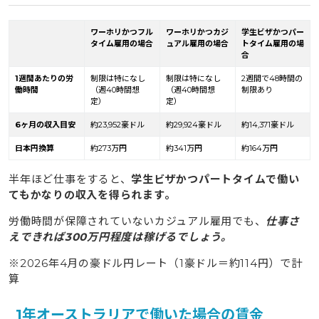
ワーホリかつフル
ワーホリかつカジ
学生ビザかつパー
タイム雇用の場合
ュアル雇用の場合
トタイム雇用の場
合
1週間あたりの労
制限は特になし
制限は特になし
2週間で48時間の
働時間
（週40時間想
（週40時間想
制限あり
定）
定）
6ヶ月の収入目安
約23,952豪ドル
約29,924豪ドル
約14,371豪ドル
日本円換算
約273万円
約341万円
約164万円
半年ほど仕事をすると、
学生ビザかつパートタイムで働い
てもかなりの収入を得られます。
労働時間が保障されていないカジュアル雇用でも、
仕事さ
えできれば300万円程度は稼げるでしょう。
※2026年4月の豪ドル円レート（1豪ドル＝約114円）で計
算
1年オーストラリアで働いた場合の賃金