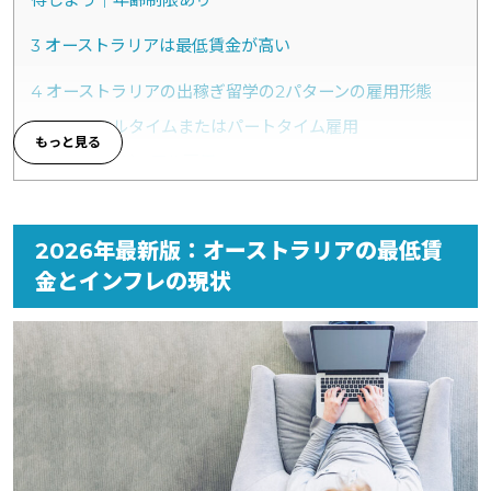
3
オーストラリアは最低賃金が高い
4
オーストラリアの出稼ぎ留学の2パターンの雇用形態
4.1
1. フルタイムまたはパートタイム雇用
4.2
2. カジュアル雇用
5
雇用形態・期間別オーストラリアで働いた場合の賃金シ
ミュレーション
2026年最新版：オーストラリアの最低賃
5.1
3ヶ月オーストラリアで働いた場合の賃金
金とインフレの現状
5.2
6ヶ月オーストラリアで働いた場合の賃金
5.3
1年オーストラリアで働いた場合の賃金
6
オーストラリアへの出稼ぎ留学が人気な理由｜メリット
を解説
6.1
平均・最低賃金がともに日本と比べて高い
6.2
オーストラリア国内の労働力不足が深刻で高スキル