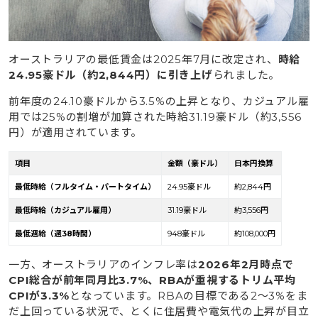
人材の求人が豊富にある
6.3
ワーホリ参加者・留学生でも働きやすい職種が多
い
オーストラリアの最低賃金は2025年7月に改定され、
時給
6.4
オーストラリアは資源国であり経済が成長し続け
24.95豪ドル（約2,844円）に引き上げ
られました。
ている
前年度の24.10豪ドルから3.5%の上昇となり、カジュアル雇
6.5
専門スキルやビジネスレベルの英語力が身に付く
用では25%の割増が加算された時給31.19豪ドル（約3,556
こともある
円）が適用されています。
7
オーストラリアで出稼ぎする日本人に人気の職業一覧
項目
金額（豪ドル）
日本円換算
8
出稼ぎ目的ではつくべきではない職業例
最低時給（フルタイム・パートタイム）
24.95豪ドル
約2,844円
9
稼ぐ目的ではオーストラリアでの支出を抑えよう！現地
最低時給（カジュアル雇用）
31.19豪ドル
約3,556円
在住が教える節約術
最低週給（週38時間）
948豪ドル
約108,000円
10
【重要】オーストラリアの出稼ぎ留学でより大きく稼
一方、オーストラリアのインフレ率は
2026年2月時点で
ぐカギは働く前に英語力をなるべく高めること
CPI総合が前年同月比3.7%、RBAが重視するトリム平均
CPIが3.3%
となっています。RBAの目標である2〜3%をま
11
オーストラリアの出稼ぎ前に英語力を高める方法を紹介
だ上回っている状況で、とくに住居費や電気代の上昇が目立