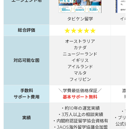
エージェント名
タビケン留学
イギ
総合評価
オーストラリア
カナダ
ニュージーランド
対応可能な国
イギリス
アイルランド
マルタ
フィリピン
手数料
＼学費最低価格保証／
渡
サポート費用
基本サポート無料
現
・約10年の運営実績
・1
・3万人以上の相談実績
実績
・ブリ
・内閣府認証留学協会資格有
公式資
・JAOS海外留学協議会加盟