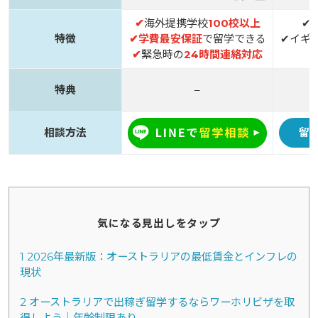
✔
海外提携学校
100校以上
✔
特徴
✔
学費最安保証
で留学できる
✔イギ
✔
緊急時の
24時間連絡対応
特典
–
相談方法
留
気になる見出しをタップ
1
2026年最新版：オーストラリアの最低賃金とインフレの
現状
2
オーストラリアで出稼ぎ留学するならワーホリビザを取
得しよう｜年齢制限あり