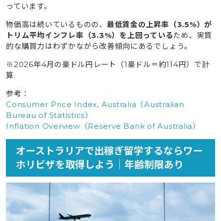
11.1
日本にいる時期からオンライン英会話・英会話コ
っています。
ーチングで実践力を身に付ける
物価高は続いているものの、
最低賃金の上昇率（3.5%）が
11.2
タビケンプライムを利用する
トリム平均インフレ率（3.3%）を上回っている
ため、実質
的な購買力はわずかながら改善傾向にあるでしょう。
11.3
オーストラリアの語学学校で勉強する
11.4
フィリピンで短期の語学留学（2カ国留学）をはさ
※2026年4月の豪ドル円レート（1豪ドル＝約114円）で計
んで渡豪する
算
参考：
12
タビケン留学ならオーストラリアへの出稼ぎ留学を一
Consumer Price Index, Australia（Australian
貫してサポートいたします
Bureau of Statistics）
Inflation Overview（Reserve Bank of Australia）
13
オーストラリアへ出稼ぎ留学する前に通うおすすめの
語学学校
オーストラリアで出稼ぎ留学するならワー
13.1
現地で語学学校に通う場合
ホリビザを取得しよう｜年齢制限あり
13.2
フィリピンで短期の語学留学（2カ国留学）をす
る場合
14
オーストラリアで出稼ぎする時に注意したいこと｜デ
メリットも把握しよう